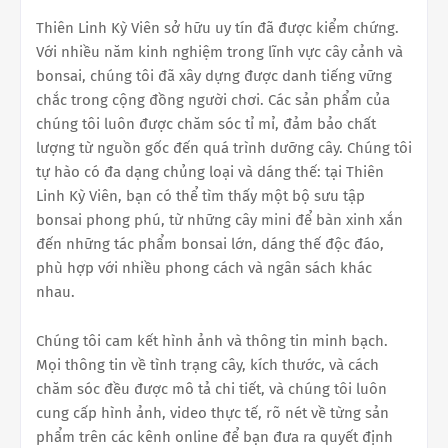
Thiên Linh Kỳ Viên sở hữu uy tín đã được kiểm chứng.
Với nhiều năm kinh nghiệm trong lĩnh vực cây cảnh và
bonsai, chúng tôi đã xây dựng được danh tiếng vững
chắc trong cộng đồng người chơi. Các sản phẩm của
chúng tôi luôn được chăm sóc tỉ mỉ, đảm bảo chất
lượng từ nguồn gốc đến quá trình dưỡng cây. Chúng tôi
tự hào có đa dạng chủng loại và dáng thế: tại Thiên
Linh Kỳ Viên, bạn có thể tìm thấy một bộ sưu tập
bonsai phong phú, từ những cây mini để bàn xinh xắn
đến những tác phẩm bonsai lớn, dáng thế độc đáo,
phù hợp với nhiều phong cách và ngân sách khác
nhau.
Chúng tôi cam kết hình ảnh và thông tin minh bạch.
Mọi thông tin về tình trạng cây, kích thước, và cách
chăm sóc đều được mô tả chi tiết, và chúng tôi luôn
cung cấp hình ảnh, video thực tế, rõ nét về từng sản
phẩm trên các kênh online để bạn đưa ra quyết định