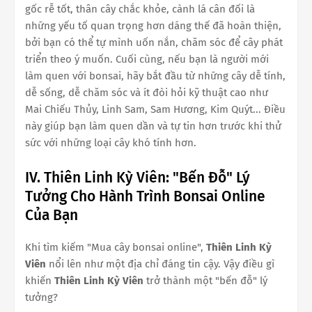
gốc rễ tốt, thân cây chắc khỏe, cành lá cân đối là
những yếu tố quan trọng hơn dáng thế đã hoàn thiện,
bởi bạn có thể tự mình uốn nắn, chăm sóc để cây phát
triển theo ý muốn. Cuối cùng, nếu bạn là người mới
làm quen với bonsai, hãy bắt đầu từ những cây dễ tính,
dễ sống, dễ chăm sóc và ít đòi hỏi kỹ thuật cao như
Mai Chiếu Thủy, Linh Sam, Sam Hương, Kim Quýt... Điều
này giúp bạn làm quen dần và tự tin hơn trước khi thử
sức với những loại cây khó tính hơn.
IV. Thiên Linh Kỳ Viên: "Bến Đỗ" Lý
Tưởng Cho Hành Trình Bonsai Online
Của Bạn
Khi tìm kiếm "Mua cây bonsai online",
Thiên Linh Kỳ
Viên
nổi lên như một địa chỉ đáng tin cậy. Vậy điều gì
khiến
Thiên Linh Kỳ Viên
trở thành một "bến đỗ" lý
tưởng?