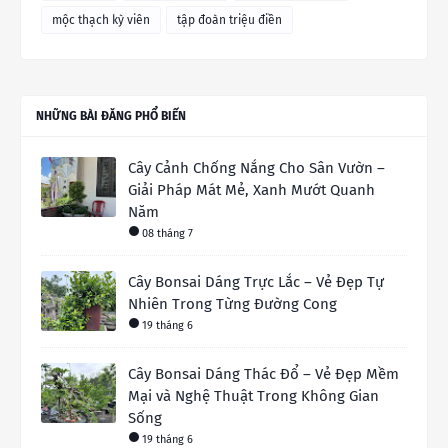
mộc thạch kỳ viên
tập đoàn triệu điền
NHỮNG BÀI ĐĂNG PHỔ BIẾN
Cây Cảnh Chống Nắng Cho Sân Vườn –
Giải Pháp Mát Mẻ, Xanh Mướt Quanh
Năm
08 tháng 7
Cây Bonsai Dáng Trực Lắc – Vẻ Đẹp Tự
Nhiên Trong Từng Đường Cong
19 tháng 6
Cây Bonsai Dáng Thác Đổ – Vẻ Đẹp Mềm
Mại và Nghệ Thuật Trong Không Gian
Sống
19 tháng 6