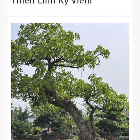
Thiên Linh Kỳ Viên!