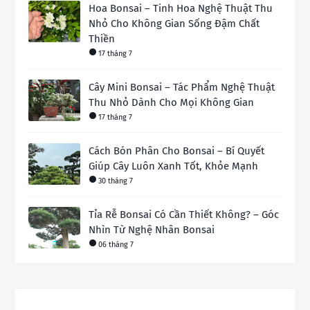
Hoa Bonsai – Tinh Hoa Nghệ Thuật Thu
Nhỏ Cho Không Gian Sống Đậm Chất
Thiền
17 tháng 7
Cây Mini Bonsai – Tác Phẩm Nghệ Thuật
Thu Nhỏ Dành Cho Mọi Không Gian
17 tháng 7
Cách Bón Phân Cho Bonsai – Bí Quyết
Giúp Cây Luôn Xanh Tốt, Khỏe Mạnh
30 tháng 7
Tỉa Rễ Bonsai Có Cần Thiết Không? – Góc
Nhìn Từ Nghệ Nhân Bonsai
06 tháng 7