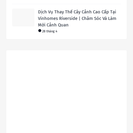
Dịch Vụ Thay Thế Cây Cảnh Cao Cấp Tại
Vinhomes Riverside | Chăm Sóc Và Làm
Mới Cảnh Quan
28 tháng 4