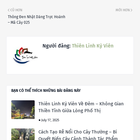
CŨ HƠN
MỚI HƠN
Thông Đen Nhật Dáng Trực Hoành
– Mã Cây 025
Người đăng:
Thiên Linh Kỳ Viên
BẠN CÓ THỂ THÍCH NHỮNG BÀI ĐĂNG NÀY
Thiên Linh Kỳ Viên Về Đêm – Không Gian
Thiền Tĩnh Giữa Lòng Phố Thị
July 17, 2025
Cách Tạo Rễ Nổi Cho Cây Thường – Bí
Quyết Biến Cây Cảnh Thành Tác Phẩm