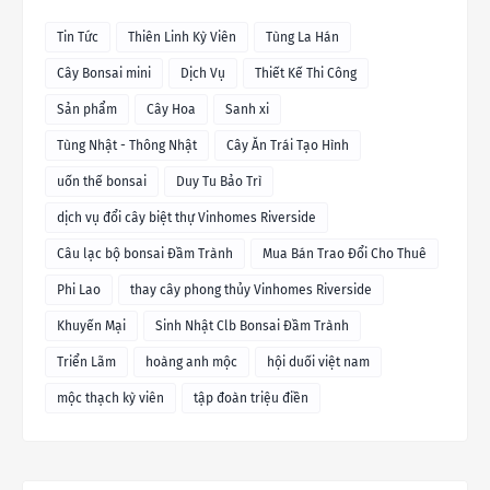
Tin Tức
Thiên Linh Kỳ Viên
Tùng La Hán
Cây Bonsai mini
Dịch Vụ
Thiết Kế Thi Công
Sản phẩm
Cây Hoa
Sanh xi
Tùng Nhật - Thông Nhật
Cây Ăn Trái Tạo Hình
uốn thế bonsai
Duy Tu Bảo Trì
dịch vụ đổi cây biệt thự Vinhomes Riverside
Câu lạc bộ bonsai Đầm Trành
Mua Bán Trao Đổi Cho Thuê
Phi Lao
thay cây phong thủy Vinhomes Riverside
Khuyến Mại
Sinh Nhật Clb Bonsai Đầm Trành
Triển Lãm
hoàng anh mộc
hội duối việt nam
mộc thạch kỳ viên
tập đoàn triệu điền