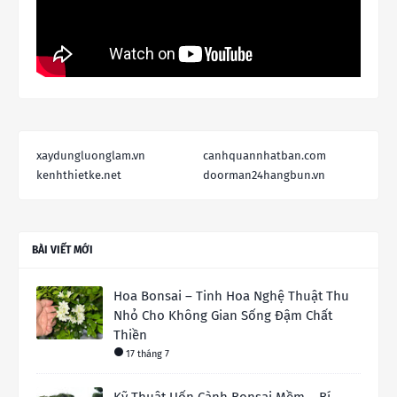
xaydungluonglam.vn
canhquannhatban.com
kenhthietke.net
doorman24hangbun.vn
BÀI VIẾT MỚI
Hoa Bonsai – Tinh Hoa Nghệ Thuật Thu
Nhỏ Cho Không Gian Sống Đậm Chất
Thiền
17 tháng 7
Kỹ Thuật Uốn Cành Bonsai Mềm – Bí