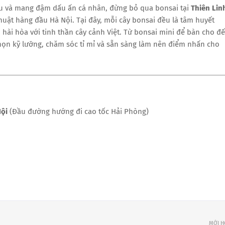
u và mang đậm dấu ấn cá nhân, đừng bỏ qua bonsai tại
Thiên Lin
ật hàng đầu Hà Nội. Tại đây, mỗi cây bonsai đều là tâm huyết
ài hòa với tinh thần cây cảnh Việt. Từ bonsai mini để bàn cho đ
họn kỹ lưỡng, chăm sóc tỉ mỉ và sẵn sàng làm nên điểm nhấn cho
Nội
(Đầu đường hướng đi cao tốc Hải Phòng)
MỚI 