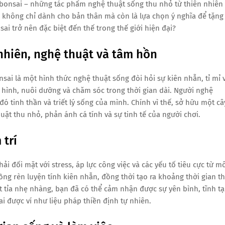
 bonsai – những tác phẩm nghệ thuật sống thu nhỏ từ thiên nhiên
, không chỉ dành cho bản thân mà còn là lựa chọn ý nghĩa để tặng
sai trở nên đặc biệt đến thế trong thế giới hiện đại?
 nhiên, nghệ thuật và tâm hồn
sai là một hình thức nghệ thuật sống đòi hỏi sự kiên nhẫn, tỉ mỉ 
o hình, nuôi dưỡng và chăm sóc trong thời gian dài. Người nghệ
 tinh thần và triết lý sống của mình. Chính vì thế, sở hữu một câ
t thu nhỏ, phản ánh cá tính và sự tinh tế của người chơi.
 trí
 đối mặt với stress, áp lực công việc và các yếu tố tiêu cực từ m
ồng rèn luyện tính kiên nhẫn, đồng thời tạo ra khoảng thời gian t
t tỉa nhẹ nhàng, bạn đã có thể cảm nhận được sự yên bình, tĩnh tạ
ai được ví như liệu pháp thiền định tự nhiên.