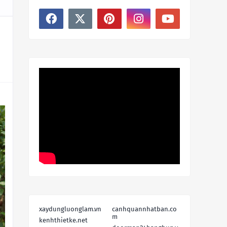
xaydungluonglam.vn
canhquannhatban.co
m
kenhthietke.net