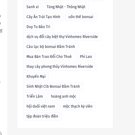
Sanh xi
Tùng Nhật - Thông Nhật
n
Cây Ăn Trái Tạo Hình
uốn thế bonsai
h
Duy Tu Bảo Trì
ng
dịch vụ đổi cây biệt thự Vinhomes Riverside
Câu lạc bộ bonsai Đầm Trành
Mua Bán Trao Đổi Cho Thuê
Phi Lao
thay cây phong thủy Vinhomes Riverside
à
Khuyến Mại
ó
Sinh Nhật Clb Bonsai Đầm Trành
Triển Lãm
hoàng anh mộc
hội duối việt nam
mộc thạch kỳ viên
tập đoàn triệu điền
ó