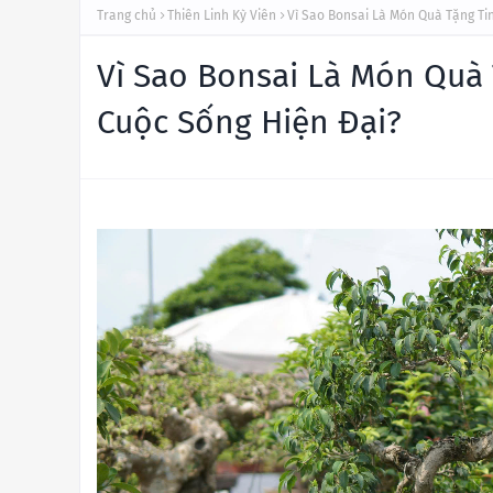
Trang chủ
Thiên Linh Kỳ Viên
Vì Sao Bonsai Là Món Quà Tặng Ti
Vì Sao Bonsai Là Món Quà 
Cuộc Sống Hiện Đại?