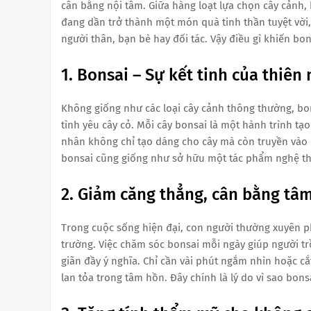
cân bằng nội tâm. Giữa hàng loạt lựa chọn cây cảnh,
đang dần trở thành một món quà tinh thần tuyệt vời
người thân, bạn bè hay đối tác. Vậy điều gì khiến bon
1. Bonsai – Sự kết tinh của thiên
Không giống như các loại cây cảnh thông thường, bon
tình yêu cây cỏ. Mỗi cây bonsai là một hành trình tạ
nhân không chỉ tạo dáng cho cây mà còn truyền vào đó
bonsai cũng giống như sở hữu một tác phẩm nghệ thuậ
2. Giảm căng thẳng, cân bằng tâm
Trong cuộc sống hiện đại, con người thường xuyên phải
trường. Việc chăm sóc bonsai mỗi ngày giúp người tr
giãn đầy ý nghĩa. Chỉ cần vài phút ngắm nhìn hoặc cắ
lan tỏa trong tâm hồn. Đây chính là lý do vì sao bons