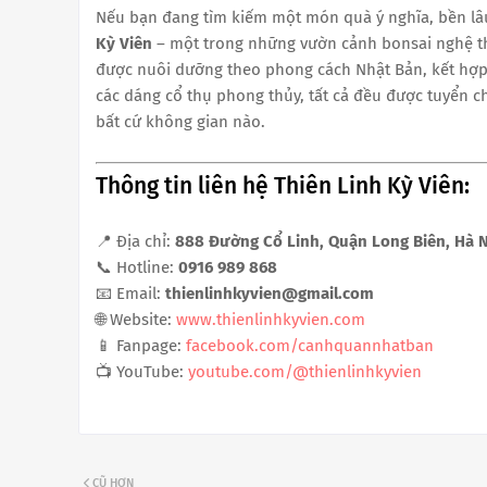
Nếu bạn đang tìm kiếm một món quà ý nghĩa, bền lâ
Kỳ Viên
– một trong những vườn cảnh bonsai nghệ thu
được nuôi dưỡng theo phong cách Nhật Bản, kết hợp h
các dáng cổ thụ phong thủy, tất cả đều được tuyển c
bất cứ không gian nào.
Thông tin liên hệ Thiên Linh Kỳ Viên:
📍 Địa chỉ:
888 Đường Cổ Linh, Quận Long Biên, Hà 
📞 Hotline:
0916 989 868
📧 Email:
thienlinhkyvien@gmail.com
🌐 Website:
www.thienlinhkyvien.com
📱 Fanpage:
facebook.com/canhquannhatban
📺 YouTube:
youtube.com/@thienlinhkyvien
CŨ HƠN