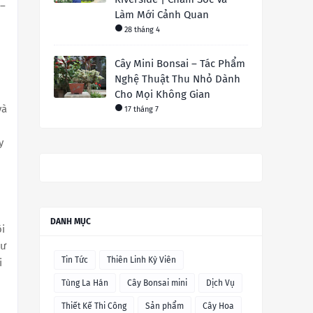
 –
Làm Mới Cảnh Quan
28 tháng 4
Cây Mini Bonsai – Tác Phẩm
Nghệ Thuật Thu Nhỏ Dành
Cho Mọi Không Gian
và
17 tháng 7
y
DANH MỤC
ôi
hư
Tin Tức
Thiên Linh Kỳ Viên
i
Tùng La Hán
Cây Bonsai mini
Dịch Vụ
Thiết Kế Thi Công
Sản phẩm
Cây Hoa