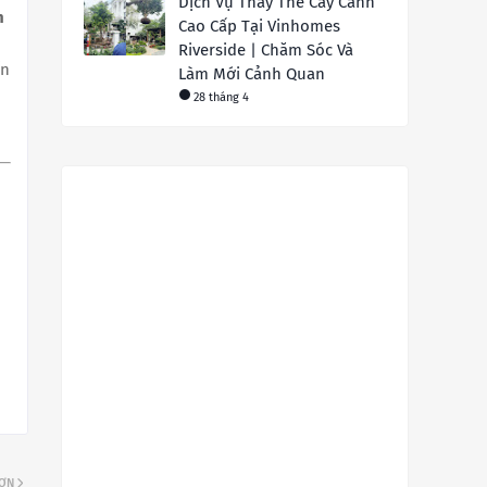
Dịch Vụ Thay Thế Cây Cảnh
h
Cao Cấp Tại Vinhomes
Riverside | Chăm Sóc Và
ến
Làm Mới Cảnh Quan
28 tháng 4
HƠN