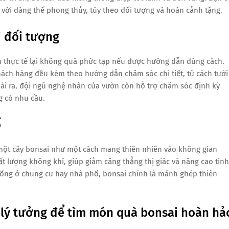
 với dáng thế phong thủy, tùy theo đối tượng và hoàn cảnh tặng.
i đối tượng
n thực tế lại không quá phức tạp nếu được hướng dẫn đúng cách.
khách hàng đều kèm theo hướng dẫn chăm sóc chi tiết, từ cách tưới
oài ra, đội ngũ nghệ nhân của vườn còn hỗ trợ chăm sóc định kỳ
 có nhu cầu.
ố
u một cây bonsai như một cách mang thiên nhiên vào không gian
 lượng không khí, giúp giảm căng thẳng thị giác và nâng cao tinh
 sống ở chung cư hay nhà phố, bonsai chính là mảnh ghép thiên
n lý tưởng để tìm món quà bonsai hoàn hả