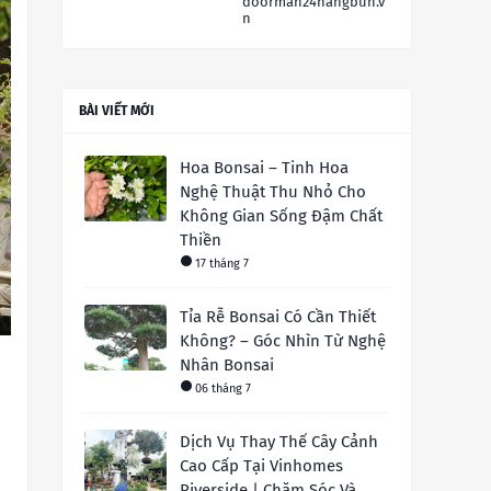
doorman24hangbun.v
n
BÀI VIẾT MỚI
Hoa Bonsai – Tinh Hoa
Nghệ Thuật Thu Nhỏ Cho
Không Gian Sống Đậm Chất
Thiền
17 tháng 7
Tỉa Rễ Bonsai Có Cần Thiết
Không? – Góc Nhìn Từ Nghệ
Nhân Bonsai
06 tháng 7
Dịch Vụ Thay Thế Cây Cảnh
Cao Cấp Tại Vinhomes
Riverside | Chăm Sóc Và