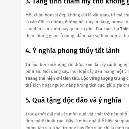
3. Tăng tính thẩm mỹ cho không g
Một chậu bonsai đẹp không chỉ là vật trang trí mà c
lá cân đối và những đường nét duyên dáng, bonsai d
cho đến sân vườn hay quán cà phê. Đặc biệt, tại
Thiê
theo không gian sử dụng, đảm bảo sự hòa hợp và tinh
4. Ý nghĩa phong thủy tốt lành
Từ lâu, bonsai không chỉ được xem là cây cảnh nghệ 
bình an. Mỗi dáng cây, mỗi loại cây đều mang một ý 
Thăng thể hiện chí tiến thủ
,
Lộc Vừng tượng trưng ch
thể kích hoạt nguồn năng lượng tích cực, giúp gia c
5. Quà tặng độc đáo và ý nghĩa
Trong thời đại mà các món quà vật chất trở nên phổ 
tính nghệ thuật cao. Đây là món quà thể hiện sự quan
mừng tân gia, khai trương hay đơn giản chỉ là món q