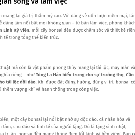
ian sống và làm việc
òn mang lại giá trị thẩm mỹ cao. Với dáng vẻ uốn lượn mềm mại, tá
ễ dàng làm nổi bật mọi không gian – từ bàn làm việc, phòng khác
n Linh Kỳ Viên
, mỗi cây bonsai đều được chăm sóc và thiết kế riê
 tế trong tổng thể kiến trúc.
thuật mà còn là vật phẩm phong thủy mang lại tài lộc, may mắn v
nghĩa riêng – như
Tùng La Hán biểu trưng cho sự trường thọ
,
Cần
o tài lộc dồi dào
. Khi được đặt đúng hướng, đúng vị trí, bonsai c
hủ thêm vượng khí và hanh thông trong công việc.
biến, một cây bonsai lại nổi bật nhờ sự độc đáo, cá nhân hóa và
 tâm, chu đáo và tinh tế của người tặng. Dù là tặng sinh nhật,
uà tri ân, bonsai đều mang thông điệp tốt lành và bền vững. Bạn c