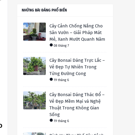
NHỮNG BÀI ĐĂNG PHỔ BIẾN
Cây Cảnh Chống Nắng Cho
Sân Vườn – Giải Pháp Mát
Mẻ, Xanh Mướt Quanh Năm
08 tháng 7
Cây Bonsai Dáng Trực Lắc –
Vẻ Đẹp Tự Nhiên Trong
Từng Đường Cong
19 tháng 6
Cây Bonsai Dáng Thác Đổ –
Vẻ Đẹp Mềm Mại và Nghệ
Thuật Trong Không Gian
Sống
19 tháng 6
o