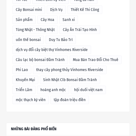
Cây Bonsai mini
Dịch Vụ
Thiết Kế Thi Công
Sản phẩm
Cây Hoa
Sanh xi
Tùng Nhật - Thông Nhật
Cây Ăn Trái Tạo Hình
uốn thế bonsai
Duy Tu Bảo Trì
dịch vụ đổi cây biệt thự Vinhomes Riverside
Câu lạc bộ bonsai Đầm Trành
Mua Bán Trao Đổi Cho Thuê
Phi Lao
thay cây phong thủy Vinhomes Riverside
Khuyến Mại
Sinh Nhật Clb Bonsai Đầm Trành
Triển Lãm
hoàng anh mộc
hội duối việt nam
mộc thạch kỳ viên
tập đoàn triệu điền
NHỮNG BÀI ĐĂNG PHỔ BIẾN