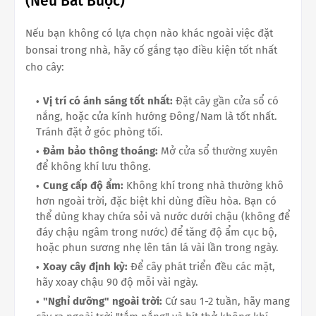
(Nếu Bắt Buộc)
Nếu bạn không có lựa chọn nào khác ngoài việc đặt
bonsai trong nhà, hãy cố gắng tạo điều kiện tốt nhất
cho cây:
Vị trí có ánh sáng tốt nhất:
Đặt cây gần cửa sổ có
nắng, hoặc cửa kính hướng Đông/Nam là tốt nhất.
Tránh đặt ở góc phòng tối.
Đảm bảo thông thoáng:
Mở cửa sổ thường xuyên
để không khí lưu thông.
Cung cấp độ ẩm:
Không khí trong nhà thường khô
hơn ngoài trời, đặc biệt khi dùng điều hòa. Bạn có
thể dùng khay chứa sỏi và nước dưới chậu (không để
đáy chậu ngâm trong nước) để tăng độ ẩm cục bộ,
hoặc phun sương nhẹ lên tán lá vài lần trong ngày.
Xoay cây định kỳ:
Để cây phát triển đều các mặt,
hãy xoay chậu 90 độ mỗi vài ngày.
"Nghỉ dưỡng" ngoài trời:
Cứ sau 1-2 tuần, hãy mang