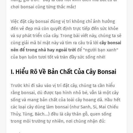
chơi bonsai cũng từng thắc mắc!
Việc đặt cây bonsai đúng vị trí không chỉ ảnh hưởng
đến vẻ đẹp mà còn quyết định trực tiếp đến sức khỏe
và sự phát triển của cây. Trong bài viết này, chúng ta sẽ
cùng giải mã bí mật này và tìm ra câu trả lời
cây bonsai
nên để trong nhà hay ngoài trời
để "người bạn xanh"
của bạn luôn tươi tốt và tràn đầy sức sống nhé!
I. Hiểu Rõ Về Bản Chất Của Cây Bonsai
Trước khi đi sâu vào vị trí đặt cây, chúng ta cần hiểu
rằng bonsai, dù được tạo hình nhỏ bé, vẫn là một cây
sống và mang bản chất của loài cây hoang dã. Hầu hết
các loại cây dùng làm bonsai (như Sanh, Si, Mai Chiếu
Thủy, Tùng, Bách...) đều là cây thân gỗ, quen sống
trong môi trường tự nhiên, nơi chúng nhận đủ: