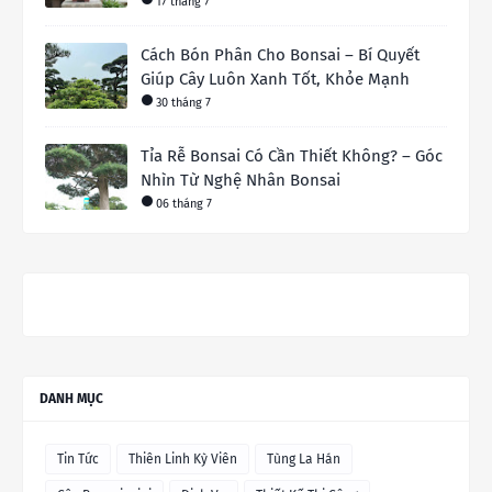
17 tháng 7
Cách Bón Phân Cho Bonsai – Bí Quyết
Giúp Cây Luôn Xanh Tốt, Khỏe Mạnh
30 tháng 7
Tỉa Rễ Bonsai Có Cần Thiết Không? – Góc
Nhìn Từ Nghệ Nhân Bonsai
06 tháng 7
DANH MỤC
Tin Tức
Thiên Linh Kỳ Viên
Tùng La Hán