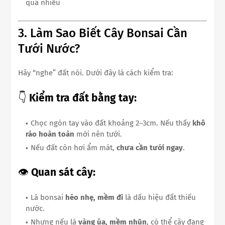
quá nhiều
3. Làm Sao Biết Cây Bonsai Cần
Tưới Nước?
Hãy “nghe” đất nói. Dưới đây là cách kiểm tra:
👇
Kiểm tra đất bằng tay:
Chọc ngón tay vào đất khoảng 2–3cm. Nếu thấy
khô
ráo hoàn toàn
mới nên tưới.
Nếu đất còn hơi ẩm mát,
chưa cần tưới ngay
.
👁️
Quan sát cây:
Lá bonsai
héo nhẹ, mềm đi
là dấu hiệu đất thiếu
nước.
Nhưng nếu lá
vàng úa, mềm nhũn
, có thể cây đang