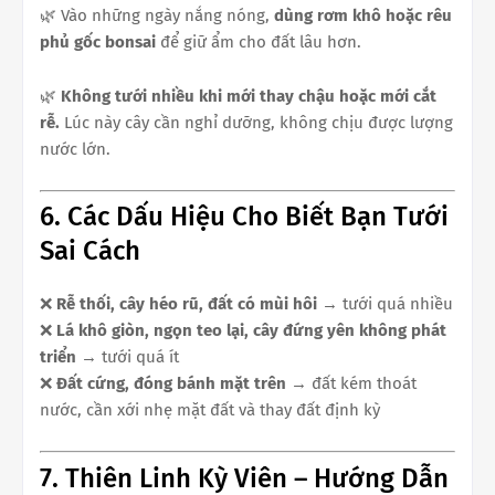
🌿 Vào những ngày nắng nóng,
dùng rơm khô hoặc rêu
phủ gốc bonsai
để giữ ẩm cho đất lâu hơn.
🌿
Không tưới nhiều khi mới thay chậu hoặc mới cắt
rễ.
Lúc này cây cần nghỉ dưỡng, không chịu được lượng
nước lớn.
6. Các Dấu Hiệu Cho Biết Bạn Tưới
Sai Cách
❌
Rễ thối, cây héo rũ, đất có mùi hôi
→ tưới quá nhiều
❌
Lá khô giòn, ngọn teo lại, cây đứng yên không phát
triển
→ tưới quá ít
❌
Đất cứng, đóng bánh mặt trên
→ đất kém thoát
nước, cần xới nhẹ mặt đất và thay đất định kỳ
7. Thiên Linh Kỳ Viên – Hướng Dẫn