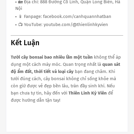
🏡 Địa chỉ: 888 Đường Cổ Linh, Quận Long Biên, Hà
Nội
📱 Fanpage: facebook.com/canhquannhatban
📺 YouTube: youtube.com/@thienlinhkyvien
Kết Luận
Tưới cây bonsai bao nhiêu lần một tuần
không thể áp
dụng một cách máy móc. Quan trọng nhất là
quan sát
độ ẩm đất, thời tiết và loại cây
bạn đang chăm. Khi
tưới đúng cách, cây bonsai không chỉ sống khỏe mà
còn giữ được vẻ đẹp bền lâu, tràn đầy sinh khí. Nếu
bạn chưa tự tin, hãy đến với
Thiên Linh Kỳ Viên
để
được hướng dẫn tận tay!