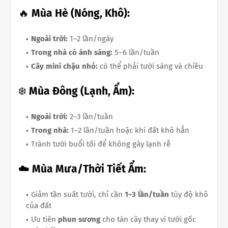
🔥
Mùa Hè (Nóng, Khô):
Ngoài trời:
1–2 lần/ngày
Trong nhà có ánh sáng:
5–6 lần/tuần
Cây mini chậu nhỏ:
có thể phải tưới sáng và chiều
❄️
Mùa Đông (Lạnh, Ẩm):
Ngoài trời:
2–3 lần/tuần
Trong nhà:
1–2 lần/tuần hoặc khi đất khô hẳn
Tránh tưới buổi tối để không gây lạnh rễ
☁️
Mùa Mưa/Thời Tiết Ẩm:
Giảm tần suất tưới, chỉ cần
1–3 lần/tuần
tùy độ khô
của đất
Ưu tiên
phun sương
cho tán cây thay vì tưới gốc