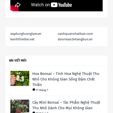
xaydungluonglam.vn
canhquannhatban.com
kenhthietke.net
doorman24hangbun.vn
BÀI VIẾT MỚI
Hoa Bonsai – Tinh Hoa Nghệ Thuật Thu
Nhỏ Cho Không Gian Sống Đậm Chất
Thiền
17 tháng 7
Cây Mini Bonsai – Tác Phẩm Nghệ Thuật
Thu Nhỏ Dành Cho Mọi Không Gian