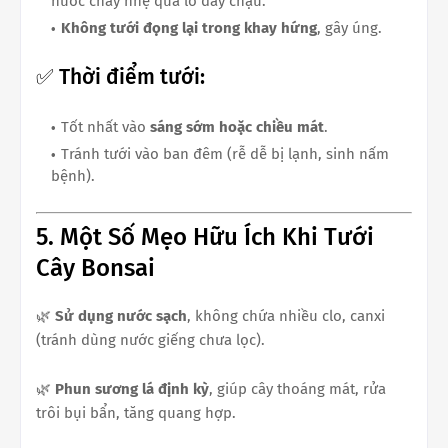
nước chảy nhẹ qua lỗ đáy chậu.
Không tưới đọng lại trong khay hứng
, gây úng.
✅ Thời điểm tưới:
Tốt nhất vào
sáng sớm hoặc chiều mát
.
Tránh tưới vào ban đêm (rễ dễ bị lạnh, sinh nấm
bệnh).
5. Một Số Mẹo Hữu Ích Khi Tưới
Cây Bonsai
🌿
Sử dụng nước sạch
, không chứa nhiều clo, canxi
(tránh dùng nước giếng chưa lọc).
🌿
Phun sương lá định kỳ
, giúp cây thoáng mát, rửa
trôi bụi bẩn, tăng quang hợp.