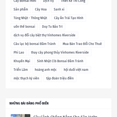
Cây Bonsai mini
Dịch Vụ
Thiết Kế Thi Công
Sản phẩm
Cây Hoa
Sanh xi
Tùng Nhật - Thông Nhật
Cây Ăn Trái Tạo Hình
uốn thế bonsai
Duy Tu Bảo Trì
dịch vụ đổi cây biệt thự Vinhomes Riverside
Câu lạc bộ bonsai Đầm Trành
Mua Bán Trao Đổi Cho Thuê
Phi Lao
thay cây phong thủy Vinhomes Riverside
Khuyến Mại
Sinh Nhật Clb Bonsai Đầm Trành
Triển Lãm
hoàng anh mộc
hội duối việt nam
mộc thạch kỳ viên
tập đoàn triệu điền
NHỮNG BÀI ĐĂNG PHỔ BIẾN
Cây Cảnh Chống Nắng Cho Sân Vườn –