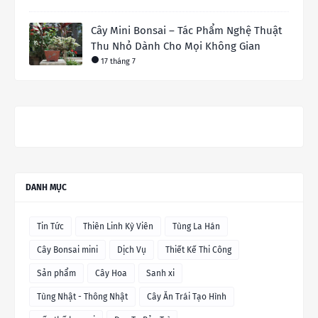
Cây Mini Bonsai – Tác Phẩm Nghệ Thuật
Thu Nhỏ Dành Cho Mọi Không Gian
17 tháng 7
DANH MỤC
Tin Tức
Thiên Linh Kỳ Viên
Tùng La Hán
Cây Bonsai mini
Dịch Vụ
Thiết Kế Thi Công
Sản phẩm
Cây Hoa
Sanh xi
Tùng Nhật - Thông Nhật
Cây Ăn Trái Tạo Hình