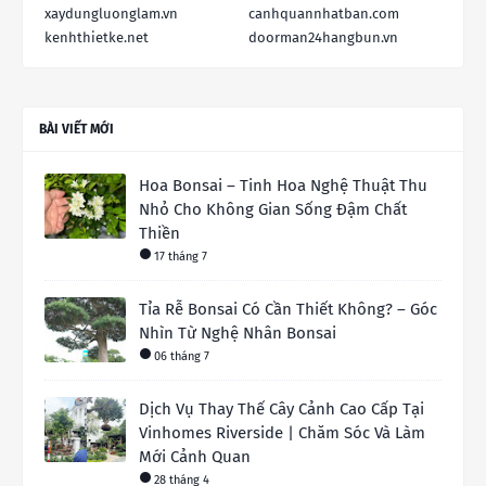
xaydungluonglam.vn
canhquannhatban.com
kenhthietke.net
doorman24hangbun.vn
BÀI VIẾT MỚI
Hoa Bonsai – Tinh Hoa Nghệ Thuật Thu
Nhỏ Cho Không Gian Sống Đậm Chất
Thiền
17 tháng 7
Tỉa Rễ Bonsai Có Cần Thiết Không? – Góc
Nhìn Từ Nghệ Nhân Bonsai
06 tháng 7
Dịch Vụ Thay Thế Cây Cảnh Cao Cấp Tại
Vinhomes Riverside | Chăm Sóc Và Làm
Mới Cảnh Quan
28 tháng 4