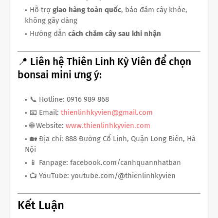
Hỗ trợ
giao hàng toàn quốc
, bảo đảm cây khỏe,
không gãy dáng
Hướng dẫn
cách chăm cây sau khi nhận
📍 Liên hệ Thiên Linh Kỳ Viên để chọn
bonsai mini ưng ý:
📞 Hotline: 0916 989 868
📧 Email:
thienlinhkyvien@gmail.com
🌐 Website:
www.thienlinhkyvien.com
🏡 Địa chỉ: 888 Đường Cổ Linh, Quận Long Biên, Hà
Nội
📱 Fanpage: facebook.com/canhquannhatban
📺 YouTube: youtube.com/@thienlinhkyvien
Kết Luận