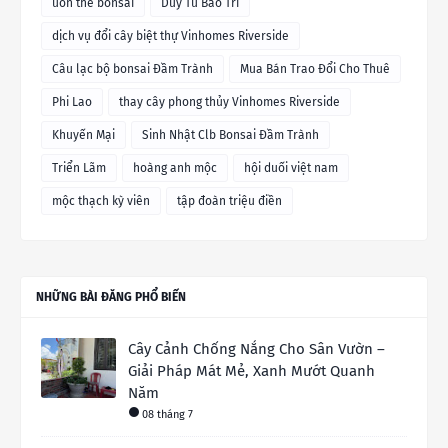
uốn thế bonsai
Duy Tu Bảo Trì
dịch vụ đổi cây biệt thự Vinhomes Riverside
Câu lạc bộ bonsai Đầm Trành
Mua Bán Trao Đổi Cho Thuê
Phi Lao
thay cây phong thủy Vinhomes Riverside
Khuyến Mại
Sinh Nhật Clb Bonsai Đầm Trành
Triển Lãm
hoàng anh mộc
hội duối việt nam
mộc thạch kỳ viên
tập đoàn triệu điền
NHỮNG BÀI ĐĂNG PHỔ BIẾN
Cây Cảnh Chống Nắng Cho Sân Vườn –
Giải Pháp Mát Mẻ, Xanh Mướt Quanh
Năm
08 tháng 7