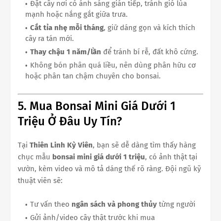
Đặt cây nơi có ánh sáng gián tiếp, tránh gió lùa
mạnh hoặc nắng gắt giữa trưa.
Cắt tỉa nhẹ mỗi tháng
, giữ dáng gọn và kích thích
cây ra tán mới.
Thay chậu 1 năm/lần
để tránh bí rễ, đất khô cứng.
Không bón phân quá liều, nên dùng phân hữu cơ
hoặc phân tan chậm chuyên cho bonsai.
5. Mua Bonsai Mini Giá Dưới 1
Triệu Ở Đâu Uy Tín?
Tại
Thiên Linh Kỳ Viên
, bạn sẽ dễ dàng tìm thấy hàng
chục mẫu
bonsai mini giá dưới 1 triệu
, có ảnh thật tại
vườn, kèm video và mô tả dáng thế rõ ràng. Đội ngũ kỹ
thuật viên sẽ:
Tư vấn theo
ngân sách và phong thủy
từng người
Gửi ảnh/video cây thật trước khi mua