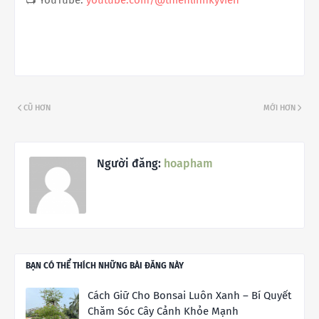
📺 YouTube:
youtube.com/@thienlinhkyvien
CŨ HƠN
MỚI HƠN
Người đăng:
hoapham
BẠN CÓ THỂ THÍCH NHỮNG BÀI ĐĂNG NÀY
Cách Giữ Cho Bonsai Luôn Xanh – Bí Quyết
Chăm Sóc Cây Cảnh Khỏe Mạnh