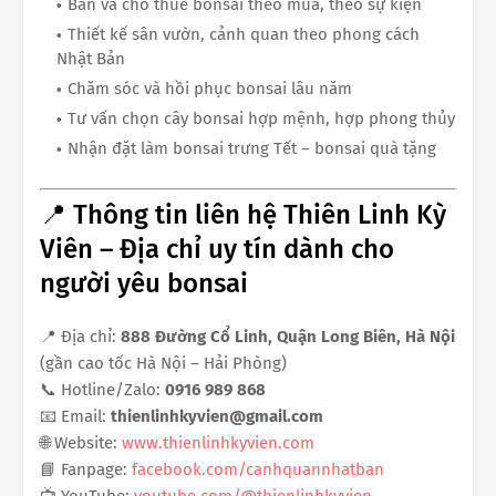
Bán và cho thuê bonsai theo mùa, theo sự kiện
Thiết kế sân vườn, cảnh quan theo phong cách
Nhật Bản
Chăm sóc và hồi phục bonsai lâu năm
Tư vấn chọn cây bonsai hợp mệnh, hợp phong thủy
Nhận đặt làm bonsai trưng Tết – bonsai quà tặng
📍 Thông tin liên hệ Thiên Linh Kỳ
Viên – Địa chỉ uy tín dành cho
người yêu bonsai
📍 Địa chỉ:
888 Đường Cổ Linh, Quận Long Biên, Hà Nội
(gần cao tốc Hà Nội – Hải Phòng)
📞 Hotline/Zalo:
0916 989 868
📧 Email:
thienlinhkyvien@gmail.com
🌐 Website:
www.thienlinhkyvien.com
📘 Fanpage:
facebook.com/canhquannhatban