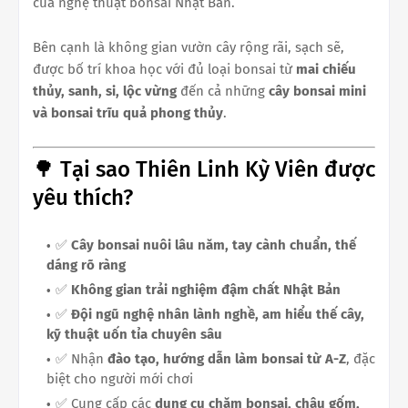
của nghệ thuật bonsai Nhật Bản.
Bên cạnh là không gian vườn cây rộng rãi, sạch sẽ,
được bố trí khoa học với đủ loại bonsai từ
mai chiếu
thủy, sanh, si, lộc vừng
đến cả những
cây bonsai mini
và bonsai trĩu quả phong thủy
.
🌳 Tại sao Thiên Linh Kỳ Viên được
yêu thích?
✅
Cây bonsai nuôi lâu năm, tay cành chuẩn, thế
dáng rõ ràng
✅
Không gian trải nghiệm đậm chất Nhật Bản
✅
Đội ngũ nghệ nhân lành nghề, am hiểu thế cây,
kỹ thuật uốn tỉa chuyên sâu
✅ Nhận
đào tạo, hướng dẫn làm bonsai từ A-Z
, đặc
biệt cho người mới chơi
✅ Cung cấp các
dụng cụ chăm bonsai, chậu gốm,