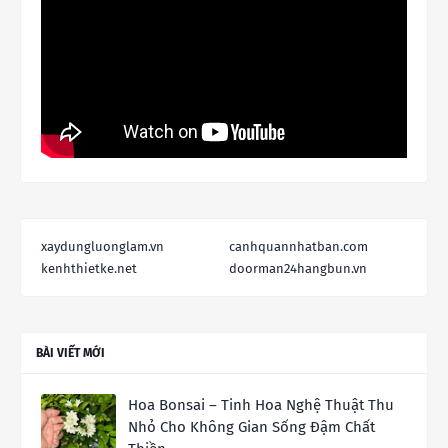
xaydungluonglam.vn
canhquannhatban.com
kenhthietke.net
doorman24hangbun.vn
BÀI VIẾT MỚI
Hoa Bonsai – Tinh Hoa Nghệ Thuật Thu
Nhỏ Cho Không Gian Sống Đậm Chất