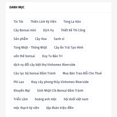
DANH MỤC
Tin Tức
Thiên Linh Kỳ Viên
Tùng La Hán
Cây Bonsai mini
Dịch Vụ
Thiết Kế Thi Công
Sản phẩm
Cây Hoa
Sanh xi
Tùng Nhật - Thông Nhật
Cây Ăn Trái Tạo Hình
uốn thế bonsai
Duy Tu Bảo Trì
dịch vụ đổi cây biệt thự Vinhomes Riverside
Câu lạc bộ bonsai Đầm Trành
Mua Bán Trao Đổi Cho Thuê
Phi Lao
thay cây phong thủy Vinhomes Riverside
Khuyến Mại
Sinh Nhật Clb Bonsai Đầm Trành
Triển Lãm
hoàng anh mộc
hội duối việt nam
mộc thạch kỳ viên
tập đoàn triệu điền