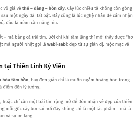
ọc vô giá về
thế – dáng – hồn cây
. Cây lúc chiều tà không còn gồng
sau một ngày dài tất bật. Đây cũng là lúc nghệ nhân dễ cảm nhận
bỏ, đâu là mầm cần nâng niu.
– mà bằng cả trái tim. Bởi chỉ khi tâm lặng thì mới thấy được “hơ
ật mà người Nhật gọi là
wabi-sabi
: đẹp từ sự giản dị, mộc mạc và
 tại Thiên Linh Kỳ Viên
u hòa tâm hồn
, hay đơn giản chỉ là muốn ngắm hoàng hôn trong
à điểm đến lý tưởng.
hoặc chỉ cần một trái tim rộng mở để đón nhận vẻ đẹp của thiên
ng mỗi gốc cây bonsai nơi đây không chỉ là một tác phẩm – mà là
an và sự im lặng.