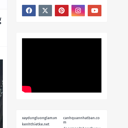
g
xaydungluonglam.vn
canhquannhatban.co
m
kenhthietke.net