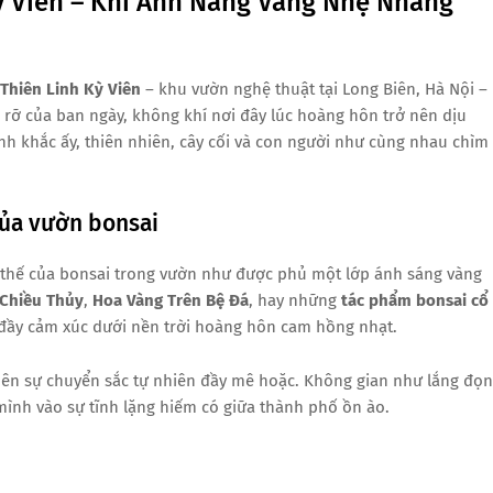
ỳ Viên – Khi Ánh Nắng Vàng Nhẹ Nhàng
Thiên Linh Kỳ Viên
– khu vườn nghệ thuật tại Long Biên, Hà Nội –
 rỡ của ban ngày, không khí nơi đây lúc hoàng hôn trở nên dịu
h khắc ấy, thiên nhiên, cây cối và con người như cùng nhau chìm
ủa vườn bonsai
 thế của bonsai trong vườn như được phủ một lớp ánh sáng vàng
 Chiều Thủy
,
Hoa Vàng Trên Bệ Đá
, hay những
tác phẩm bonsai cổ
 đầy cảm xúc dưới nền trời hoàng hôn cam hồng nhạt.
 nên sự chuyển sắc tự nhiên đầy mê hoặc. Không gian như lắng đọ
 mình vào sự tĩnh lặng hiếm có giữa thành phố ồn ào.