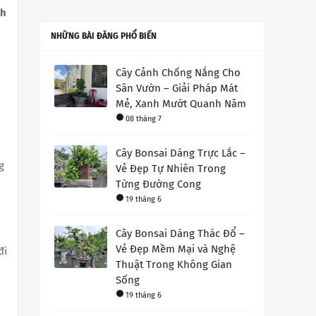
nh
NHỮNG BÀI ĐĂNG PHỔ BIẾN
Cây Cảnh Chống Nắng Cho
Sân Vườn – Giải Pháp Mát
Mẻ, Xanh Mướt Quanh Năm
08 tháng 7
Cây Bonsai Dáng Trực Lắc –
g
Vẻ Đẹp Tự Nhiên Trong
Từng Đường Cong
19 tháng 6
Cây Bonsai Dáng Thác Đổ –
Vẻ Đẹp Mềm Mại và Nghệ
đi
Thuật Trong Không Gian
Sống
19 tháng 6