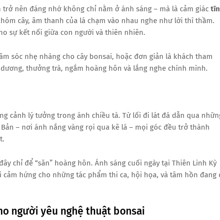
ên trở nên đáng nhớ không chỉ nằm ở ánh sáng – mà là cảm giác
tĩ
khóm cây, âm thanh của lá chạm vào nhau nghe như lời thì thầm.
 sự kết nối giữa con người và thiên nhiên.
ăm sóc nhẹ nhàng cho cây bonsai, hoặc đơn giản là khách tham
 dương, thưởng trà, ngắm hoàng hôn và lắng nghe chính mình.
ng cảnh lý tưởng trong ánh chiều tà. Từ lối đi lát đá dẫn qua nhữn
 Bản – nơi ánh nắng vàng rọi qua kẽ lá – mọi góc đều trở thành
t.
đây chỉ để “săn” hoàng hôn. Ánh sáng cuối ngày tại Thiên Linh Kỳ
 cảm hứng cho những tác phẩm thi ca, hội họa, và tâm hồn đang 
ho người yêu nghệ thuật bonsai