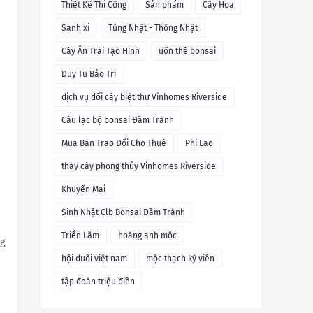
Thiết Kế Thi Công
Sản phẩm
Cây Hoa
Sanh xi
Tùng Nhật - Thông Nhật
Cây Ăn Trái Tạo Hình
uốn thế bonsai
Duy Tu Bảo Trì
dịch vụ đổi cây biệt thự Vinhomes Riverside
Câu lạc bộ bonsai Đầm Trành
Mua Bán Trao Đổi Cho Thuê
Phi Lao
thay cây phong thủy Vinhomes Riverside
Khuyến Mại
Sinh Nhật Clb Bonsai Đầm Trành
Triển Lãm
hoàng anh mộc
ng
hội duối việt nam
mộc thạch kỳ viên
tập đoàn triệu điền