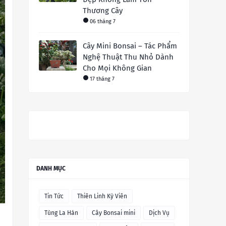
Thương Cây
06 tháng 7
Cây Mini Bonsai – Tác Phẩm
Nghệ Thuật Thu Nhỏ Dành
Cho Mọi Không Gian
17 tháng 7
DANH MỤC
Tin Tức
Thiên Linh Kỳ Viên
Tùng La Hán
Cây Bonsai mini
Dịch Vụ