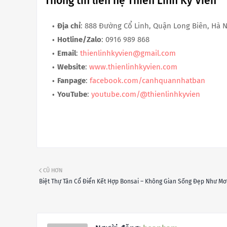
Thông tin liên hệ Thiên Linh Kỳ Viên
Địa chỉ
: 888 Đường Cổ Linh, Quận Long Biên, Hà 
Hotline/Zalo
: 0916 989 868
Email
:
thienlinhkyvien@gmail.com
Website
:
www.thienlinhkyvien.com
Fanpage
:
facebook.com/canhquannhatban
YouTube
:
youtube.com/@thienlinhkyvien
CŨ HƠN
Biệt Thự Tân Cổ Điển Kết Hợp Bonsai – Không Gian Sống Đẹp Như Mơ