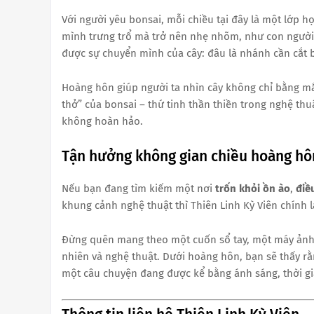
Với người yêu bonsai, mỗi chiều tại đây là một lớp h
mình trưng trổ mà trở nên nhẹ nhõm, như con người 
được sự chuyển mình của cây: đâu là nhánh cần cắt 
Hoàng hôn giúp người ta nhìn cây không chỉ bằng mắt 
thở” của bonsai – thứ tinh thần thiền trong nghệ thu
không hoàn hảo.
Tận hưởng không gian chiều hoàng hôn
Nếu bạn đang tìm kiếm một nơi
trốn khỏi ồn ào
,
điề
khung cảnh nghệ thuật thì Thiên Linh Kỳ Viên chính l
Đừng quên mang theo một cuốn sổ tay, một máy ảnh, 
nhiên và nghệ thuật. Dưới hoàng hôn, bạn sẽ thấy rằ
một câu chuyện đang được kể bằng ánh sáng, thời gi