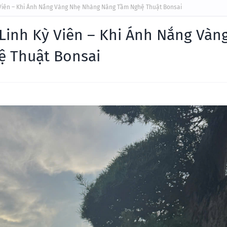
 Viên – Khi Ánh Nắng Vàng Nhẹ Nhàng Nâng Tầm Nghệ Thuật Bonsai
Linh Kỳ Viên – Khi Ánh Nắng Vàn
 Thuật Bonsai