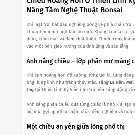
Chiều Hoàng Hôn Ở Thiên Linh K
Nâng Tầm Nghệ Thuật Bonsai
Khi mặt trời bắt đầu nghiêng bóng về phía chân trời,
khoác lên mình một tấm áo mới. Không còn là sự rực
dàng, trầm mặc và đậm chất thiền. Chính trong khoản
vào một bản giao hưởng của tĩnh lặng và sâu lắng.
Ánh nắng chiều – lớp phấn mơ màng c
Khi ánh hoàng hôn đổ xuống, từng tán lá, từng dáng
óng, lung linh như tranh thủy mặc.
Tùng La Hán
,
Mai
thụ
tại Thiên Linh Kỳ Viên như trở nên sống động và
Ánh sáng phản chiếu qua từng chiếc lá nhỏ xíu, tạo
lại, mời gọi người ta chậm rãi, chiêm nghiệm và hòa
Một chiều an yên giữa lòng phố thị