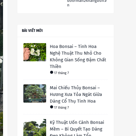
doorman24hangbun.v
n
BÀI VIẾT MỚI
Hoa Bonsai – Tinh Hoa
Nghệ Thuật Thu Nhỏ Cho
Không Gian Sống Đậm Chất
Thiền
17 tháng 7
Mai Chiếu Thủy Bonsai –
Hương Xưa Tỏa Ngát Giữa
Dáng Cổ Thụ Tinh Hoa
17 tháng 7
Kỹ Thuật Uốn Cành Bonsai
Mềm – Bí Quyết Tạo Dáng
Đẹp Không Làm Tổn