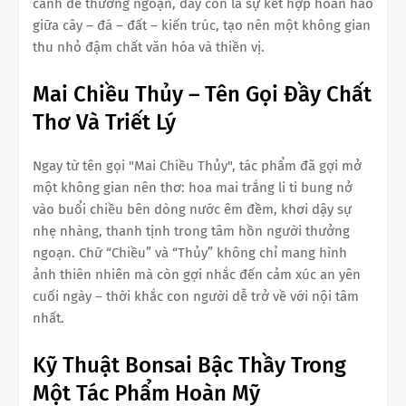
cảnh để thưởng ngoạn, đây còn là sự kết hợp hoàn hảo
giữa cây – đá – đất – kiến trúc, tạo nên một không gian
thu nhỏ đậm chất văn hóa và thiền vị.
Mai Chiều Thủy – Tên Gọi Đầy Chất
Thơ Và Triết Lý
Ngay từ tên gọi "Mai Chiều Thủy", tác phẩm đã gợi mở
một không gian nên thơ: hoa mai trắng li ti bung nở
vào buổi chiều bên dòng nước êm đềm, khơi dậy sự
nhẹ nhàng, thanh tịnh trong tâm hồn người thưởng
ngoạn. Chữ “Chiều” và “Thủy” không chỉ mang hình
ảnh thiên nhiên mà còn gợi nhắc đến cảm xúc an yên
cuối ngày – thời khắc con người dễ trở về với nội tâm
nhất.
Kỹ Thuật Bonsai Bậc Thầy Trong
Một Tác Phẩm Hoàn Mỹ