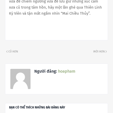
vừa để chiêm ngưỡng vừa để lưu giữ những xúc cảm
xưa cũ trong tâm hồn, hãy một lần ghé qua Thiên Linh
Kỳ Viên và tận mắt ngắm nhìn “Mai Chiều Thủy”.
CŨ HƠN
MỚI HƠN
Người đăng:
hoapham
BẠN CÓ THỂ THÍCH NHỮNG BÀI ĐĂNG NÀY