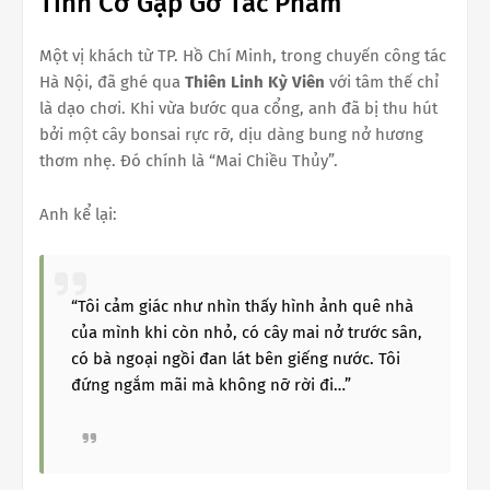
Tình Cờ Gặp Gỡ Tác Phẩm
Một vị khách từ TP. Hồ Chí Minh, trong chuyến công tác
Hà Nội, đã ghé qua
Thiên Linh Kỳ Viên
với tâm thế chỉ
là dạo chơi. Khi vừa bước qua cổng, anh đã bị thu hút
bởi một cây bonsai rực rỡ, dịu dàng bung nở hương
thơm nhẹ. Đó chính là “Mai Chiều Thủy”.
Anh kể lại:
“Tôi cảm giác như nhìn thấy hình ảnh quê nhà
của mình khi còn nhỏ, có cây mai nở trước sân,
có bà ngoại ngồi đan lát bên giếng nước. Tôi
đứng ngắm mãi mà không nỡ rời đi…”