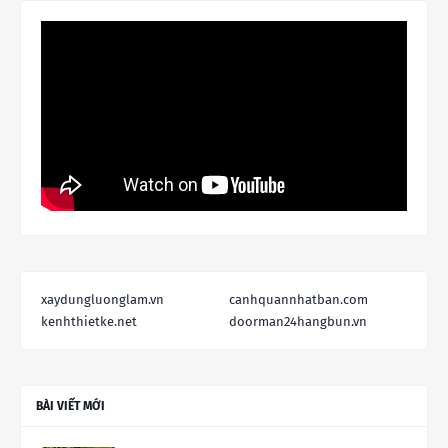
xaydungluonglam.vn
canhquannhatban.com
kenhthietke.net
doorman24hangbun.vn
BÀI VIẾT MỚI