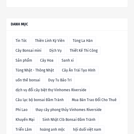
DANH MỤC
Tin Tức
Thiên Linh Kỳ Viên
Tùng La Hán
Cây Bonsai mini
Dịch Vụ
Thiết Kế Thi Công
Sản phẩm
Cây Hoa
Sanh xi
Tùng Nhật - Thông Nhật
Cây Ăn Trái Tạo Hình
uốn thế bonsai
Duy Tu Bảo Trì
dịch vụ đổi cây biệt thự Vinhomes Riverside
Câu lạc bộ bonsai Đầm Trành
Mua Bán Trao Đổi Cho Thuê
Phi Lao
thay cây phong thủy Vinhomes Riverside
Khuyến Mại
Sinh Nhật Clb Bonsai Đầm Trành
Triển Lãm
hoàng anh mộc
hội duối việt nam