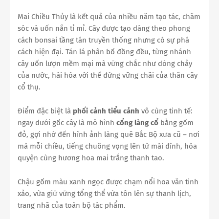
Mai Chiều Thủy là kết quả của nhiều năm tạo tác, chăm
sóc và uốn nắn tỉ mỉ. Cây được tạo dáng theo phong
cách bonsai tầng tán truyền thống nhưng có sự phá
cách hiện đại. Tán lá phân bố đồng đều, từng nhánh
cây uốn lượn mềm mại mà vững chắc như dòng chảy
của nước, hài hòa với thế đứng vững chãi của thân cây
cổ thụ.
Điểm đặc biệt là
phối cảnh tiểu cảnh
vô cùng tinh tế:
ngay dưới gốc cây là mô hình
cổng làng cổ
bằng gốm
đỏ, gợi nhớ đến hình ảnh làng quê Bắc Bộ xưa cũ – nơi
mà mỗi chiều, tiếng chuông vọng lên từ mái đình, hòa
quyện cùng hương hoa mai trắng thanh tao.
Chậu gốm màu xanh ngọc được chạm nổi hoa văn tinh
xảo, vừa giữ vững tổng thể vừa tôn lên sự thanh lịch,
trang nhã của toàn bộ tác phẩm.