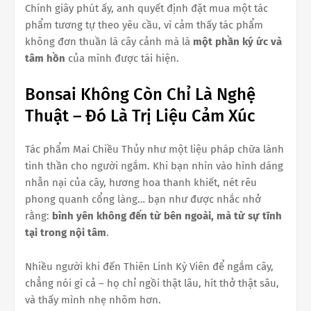
Chính giây phút ấy, anh quyết định đặt mua một tác
phẩm tương tự theo yêu cầu, vì cảm thấy tác phẩm
không đơn thuần là cây cảnh mà là
một phần ký ức và
tâm hồn
của mình được tái hiện.
Bonsai Không Còn Chỉ Là Nghệ
Thuật – Đó Là Trị Liệu Cảm Xúc
Tác phẩm Mai Chiều Thủy như một liệu pháp chữa lành
tinh thần cho người ngắm. Khi bạn nhìn vào hình dáng
nhẫn nại của cây, hương hoa thanh khiết, nét rêu
phong quanh cổng làng… bạn như được nhắc nhở
rằng:
bình yên không đến từ bên ngoài, mà từ sự tĩnh
tại trong nội tâm
.
Nhiều người khi đến Thiên Linh Kỳ Viên để ngắm cây,
chẳng nói gì cả – họ chỉ ngồi thật lâu, hít thở thật sâu,
và thấy mình nhẹ nhõm hơn.