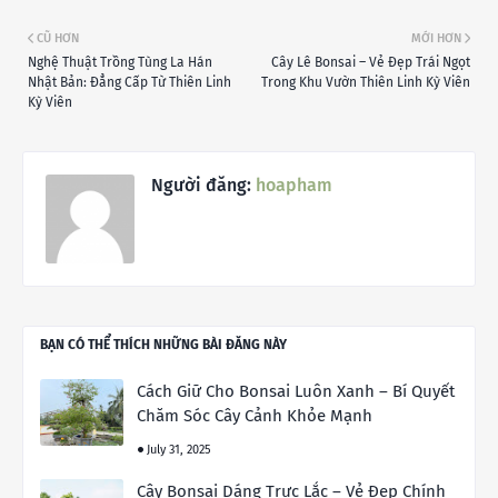
CŨ HƠN
MỚI HƠN
Nghệ Thuật Trồng Tùng La Hán
Cây Lê Bonsai – Vẻ Đẹp Trái Ngọt
Nhật Bản: Đẳng Cấp Từ Thiên Linh
Trong Khu Vườn Thiên Linh Kỳ Viên
Kỳ Viên
Người đăng:
hoapham
BẠN CÓ THỂ THÍCH NHỮNG BÀI ĐĂNG NÀY
Cách Giữ Cho Bonsai Luôn Xanh – Bí Quyết
Chăm Sóc Cây Cảnh Khỏe Mạnh
July 31, 2025
Cây Bonsai Dáng Trực Lắc – Vẻ Đẹp Chính