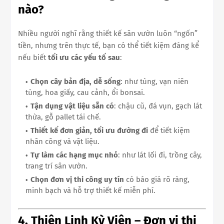
nào?
Nhiều người nghĩ rằng thiết kế sân vườn luôn “ngốn”
tiền, nhưng trên thực tế, bạn có thể tiết kiệm đáng kể
nếu biết
tối ưu các yếu tố sau
:
Chọn cây bản địa, dễ sống
: như tùng, vạn niên
tùng, hoa giấy, cau cảnh, ổi bonsai.
Tận dụng vật liệu sẵn có
: chậu cũ, đá vụn, gạch lát
thừa, gỗ pallet tái chế.
Thiết kế đơn giản, tối ưu đường đi
để tiết kiệm
nhân công và vật liệu.
Tự làm các hạng mục nhỏ
: như lát lối đi, trồng cây,
trang trí sân vườn.
Chọn đơn vị thi công uy tín
có báo giá rõ ràng,
minh bạch và hỗ trợ thiết kế miễn phí.
4. Thiên Linh Kỳ Viên – Đơn vị thi