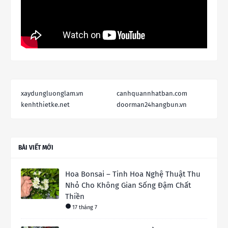
xaydungluonglam.vn
canhquannhatban.com
kenhthietke.net
doorman24hangbun.vn
BÀI VIẾT MỚI
Hoa Bonsai – Tinh Hoa Nghệ Thuật Thu
Nhỏ Cho Không Gian Sống Đậm Chất
Thiền
17 tháng 7