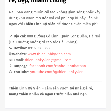
rẻ, đẹp, nhanh chóng
Nếu bạn đang muốn cải tạo không gian sống hoặc xây
dựng khu vườn mơ ước với chi phí hợp lý, hãy liên hệ
ngay với
Thiên Linh Kỳ Viên
để được tư vấn miễn phí:
📍
Địa chỉ
: 888 Đường Cổ Linh, Quận Long Biên, Hà Nội
(Đầu đường hướng đi cao tốc Hải Phòng)
📞
Hotline
: 0916 989 868
🌐
Website
:
www.thienlinhkyvien.com
📧
Email
:
thienlinhkyvien@gmail.com
📱
Fanpage
:
facebook.com/canhquannhatban
📺
YouTube
:
youtube.com/@thienlinhkyvien
Thiên Linh Kỳ Viên – Làm sân vườn tại nhà giá rẻ,
mang thiên nhiên về ngay trước hiên nhà bạn.