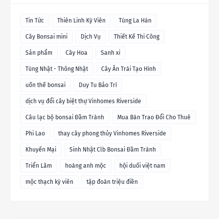
Tin Tức
Thiên Linh Kỳ Viên
Tùng La Hán
Cây Bonsai mini
Dịch Vụ
Thiết Kế Thi Công
Sản phẩm
Cây Hoa
Sanh xi
Tùng Nhật - Thông Nhật
Cây Ăn Trái Tạo Hình
uốn thế bonsai
Duy Tu Bảo Trì
dịch vụ đổi cây biệt thự Vinhomes Riverside
Câu lạc bộ bonsai Đầm Trành
Mua Bán Trao Đổi Cho Thuê
Phi Lao
thay cây phong thủy Vinhomes Riverside
Khuyến Mại
Sinh Nhật Clb Bonsai Đầm Trành
Triển Lãm
hoàng anh mộc
hội duối việt nam
mộc thạch kỳ viên
tập đoàn triệu điền