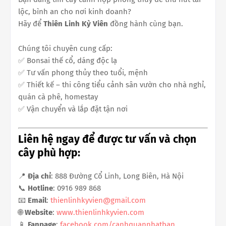
lộc, bình an cho nơi kinh doanh?
Hãy để
Thiên Linh Kỳ Viên
đồng hành cùng bạn.
Chúng tôi chuyên cung cấp:
✅ Bonsai thế cổ, dáng độc lạ
✅ Tư vấn phong thủy theo tuổi, mệnh
✅ Thiết kế – thi công tiểu cảnh sân vườn cho nhà nghỉ,
quán cà phê, homestay
✅ Vận chuyển và lắp đặt tận nơi
Liên hệ ngay để được tư vấn và chọn
cây phù hợp:
📍
Địa chỉ
: 888 Đường Cổ Linh, Long Biên, Hà Nội
📞
Hotline
: 0916 989 868
📧
Email
:
thienlinhkyvien@gmail.com
🌐
Website
:
www.thienlinhkyvien.com
📱
Fanpage
:
facebook.com/canhquannhatban