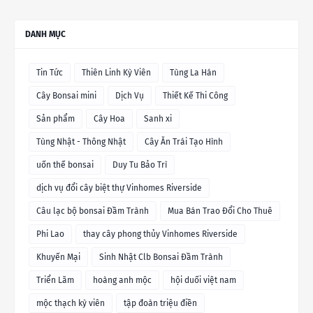
DANH MỤC
Tin Tức
Thiên Linh Kỳ Viên
Tùng La Hán
Cây Bonsai mini
Dịch Vụ
Thiết Kế Thi Công
Sản phẩm
Cây Hoa
Sanh xi
Tùng Nhật - Thông Nhật
Cây Ăn Trái Tạo Hình
uốn thế bonsai
Duy Tu Bảo Trì
dịch vụ đổi cây biệt thự Vinhomes Riverside
Câu lạc bộ bonsai Đầm Trành
Mua Bán Trao Đổi Cho Thuê
Phi Lao
thay cây phong thủy Vinhomes Riverside
Khuyến Mại
Sinh Nhật Clb Bonsai Đầm Trành
Triển Lãm
hoàng anh mộc
hội duối việt nam
mộc thạch kỳ viên
tập đoàn triệu điền