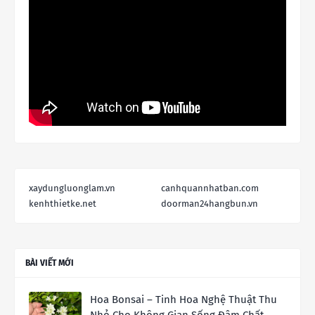
xaydungluonglam.vn
canhquannhatban.com
kenhthietke.net
doorman24hangbun.vn
BÀI VIẾT MỚI
Hoa Bonsai – Tinh Hoa Nghệ Thuật Thu
Nhỏ Cho Không Gian Sống Đậm Chất