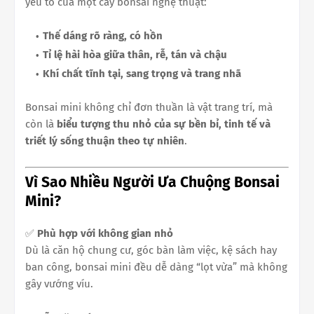
yếu tố của một cây bonsai nghệ thuật:
Thế dáng rõ ràng, có hồn
Tỉ lệ hài hòa giữa thân, rễ, tán và chậu
Khí chất tĩnh tại, sang trọng và trang nhã
Bonsai mini không chỉ đơn thuần là vật trang trí, mà
còn là
biểu tượng thu nhỏ của sự bền bỉ, tinh tế và
triết lý sống thuận theo tự nhiên
.
Vì Sao Nhiều Người Ưa Chuộng Bonsai
Mini?
✅
Phù hợp với không gian nhỏ
Dù là căn hộ chung cư, góc bàn làm việc, kệ sách hay
ban công, bonsai mini đều dễ dàng “lọt vừa” mà không
gây vướng víu.