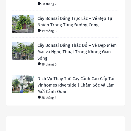
08 tháng 7
Cây Bonsai Dáng Trực Lắc – Vẻ Đẹp Tự
Nhiên Trong Từng Đường Cong
19 tháng 6
Cây Bonsai Dáng Thác Đổ – Vẻ Đẹp Mềm
Mại và Nghệ Thuật Trong Không Gian
Sống
19 tháng 6
Dịch Vụ Thay Thế Cây Cảnh Cao Cấp Tại
Vinhomes Riverside | Chăm Sóc Và Làm
Mới Cảnh Quan
28 tháng 4