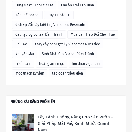
Tùng Nhật - Thông Nhật
Cây Ăn Trái Tạo Hình
uốn thế bonsai
Duy Tu Bảo Trì
dịch vụ đổi cây biệt thự Vinhomes Riverside
Câu lạc bộ bonsai Đầm Trành
Mua Bán Trao Đổi Cho Thuê
Phi Lao
thay cây phong thủy Vinhomes Riverside
Khuyến Mại
Sinh Nhật Clb Bonsai Đầm Trành
Triển Lãm
hoàng anh mộc
hội duối việt nam
mộc thạch kỳ viên
tập đoàn triệu điền
NHỮNG BÀI ĐĂNG PHỔ BIẾN
Cây Cảnh Chống Nắng Cho Sân Vườn –
Giải Pháp Mát Mẻ, Xanh Mướt Quanh
Năm