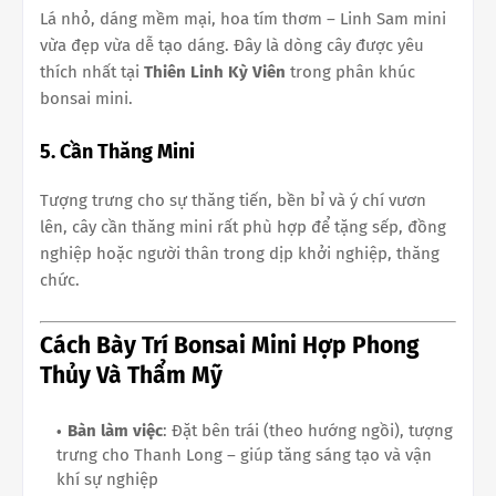
Lá nhỏ, dáng mềm mại, hoa tím thơm – Linh Sam mini
vừa đẹp vừa dễ tạo dáng. Đây là dòng cây được yêu
thích nhất tại
Thiên Linh Kỳ Viên
trong phân khúc
bonsai mini.
5. Cần Thăng Mini
Tượng trưng cho sự thăng tiến, bền bỉ và ý chí vươn
lên, cây cần thăng mini rất phù hợp để tặng sếp, đồng
nghiệp hoặc người thân trong dịp khởi nghiệp, thăng
chức.
Cách Bày Trí Bonsai Mini Hợp Phong
Thủy Và Thẩm Mỹ
Bàn làm việc
: Đặt bên trái (theo hướng ngồi), tượng
trưng cho Thanh Long – giúp tăng sáng tạo và vận
khí sự nghiệp