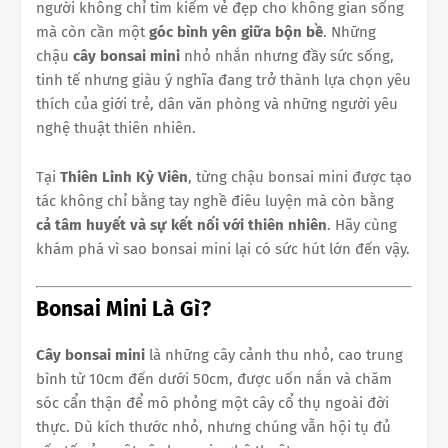
người không chỉ tìm kiếm vẻ đẹp cho không gian sống
mà còn cần một
góc bình yên giữa bộn bề
. Những
chậu
cây bonsai mini
nhỏ nhắn nhưng đầy sức sống,
tinh tế nhưng giàu ý nghĩa đang trở thành lựa chọn yêu
thích của giới trẻ, dân văn phòng và những người yêu
nghệ thuật thiên nhiên.
Tại
Thiên Linh Kỳ Viên
, từng chậu bonsai mini được tạo
tác không chỉ bằng tay nghề điêu luyện mà còn bằng
cả tâm huyết và sự kết nối với thiên nhiên
. Hãy cùng
khám phá vì sao bonsai mini lại có sức hút lớn đến vậy.
Bonsai Mini Là Gì?
Cây bonsai mini
là những cây cảnh thu nhỏ, cao trung
bình từ 10cm đến dưới 50cm, được uốn nắn và chăm
sóc cẩn thận để mô phỏng một cây cổ thụ ngoài đời
thực. Dù kích thước nhỏ, nhưng chúng vẫn hội tụ đủ