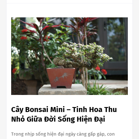
Cây Bonsai Mini – Tinh Hoa Thu
Nhỏ Giữa Đời Sống Hiện Đại
Trong nhịp sống hiện đại ngày càng gấp gáp, con