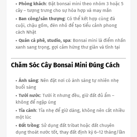
Phòng khách
: Đặt bonsai mini theo nhóm 3 hoặc 5
cây – tượng trưng cho sự hòa hợp và may mắn
Ban công/sân thượng
: Có thể kết hợp cùng đá
cuội, chậu gốm, đèn nhỏ để tạo tiểu cảnh phong
cách Nhật
Quán cà phê, studio, spa
: Bonsai mini là điểm nhấn
xanh sang trọng, gợi cảm hứng thư giãn và tĩnh tại
Chăm Sóc Cây Bonsai Mini Đúng Cách
Ánh sáng
: Nên đặt nơi có ánh sáng tự nhiên nhẹ
buổi sáng
Tưới nước
: Tưới ít nhưng đều, giữ đất đủ ẩm –
không để ngập úng
Tỉa cành
: Tỉa nhẹ để giữ dáng, không nên cắt nhiều
một lúc
Đất trồng
: Sử dụng đất tribat hoặc đất chuyên
dụng thoát nước tốt, thay đất định kỳ 6–12 tháng/lần