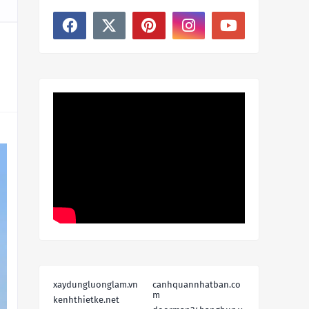
xaydungluonglam.vn
canhquannhatban.co
m
kenhthietke.net