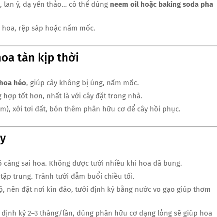
 lan ý, dạ yến thảo… có thể dùng
neem oil hoặc baking soda pha
n hoa, rệp sáp hoặc nấm mốc.
hoa tàn kịp thời
 hoa héo
, giúp cây không bị úng, nấm mốc.
hợp tốt hơn, nhất là với cây đặt trong nhà.
cm), xới tơi đất, bón thêm phân hữu cơ để cây hồi phục.
ây
ô càng sai hoa. Không được tưới nhiều khi hoa đã bung.
 tập trung. Tránh tưới đẫm buổi chiều tối.
độ, nên đặt nơi kín đáo, tưới định kỳ bằng nước vo gạo giúp thơm
đất định kỳ 2–3 tháng/lần, dùng phân hữu cơ dạng lỏng sẽ giúp hoa