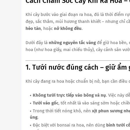
Cách Chăm Sóc Cây Khi Ra Hoa –
Khi cây bước vào giai đoạn ra hoa, đó là thời điểm r
đẹp, sắc thắm, mùi hương thanh khiết – nhưng chỉ c
héo tàn
, hoặc
nở không đều
.
Dưới đây là
những nguyên tắc vàng
để giữ hoa bền, 
hoa (như hoa giấy, mai chiếu thủy), cây cảnh sân vườ
1. Tưới nước đúng cách – giữ ẩm 
Khi cây đang ra hoa hoặc chuẩn bị nở, bạn cần điều 
Không tưới trực tiếp vào bông và nụ
. Việc này 
Tưới vào gốc
, tốt nhất là vào sáng sớm hoặc chiề
Trong thời tiết nóng khô, nên
xịt phun sương nh
úng
.
Đặc biệt với bonsai ra hoa, nên dùng
bình tưới c