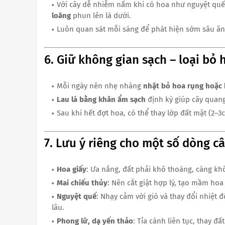
Với cây dễ nhiễm nấm khi có hoa như nguyệt quế,
loãng
phun lên lá dưới.
Luôn quan sát mỗi sáng để phát hiện sớm sâu ă
6. Giữ không gian sạch – loại bỏ 
Mỗi ngày nên nhẹ nhàng
nhặt bỏ hoa rụng hoặc
Lau lá bằng khăn ẩm sạch
định kỳ giúp cây quang 
Sau khi hết đợt hoa, có thể thay lớp đất mặt (2–3
7. Lưu ý riêng cho một số dòng c
Hoa giấy
: Ưa nắng, đất phải khô thoáng, càng kh
Mai chiếu thủy
: Nên cắt giật hợp lý, tạo mầm hoa
Nguyệt quế
: Nhạy cảm với gió và thay đổi nhiệt 
lâu.
Phong lữ, dạ yến thảo
: Tỉa cành liên tục, thay 