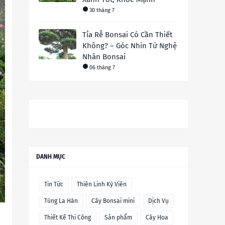
30 tháng 7
Tỉa Rễ Bonsai Có Cần Thiết
Không? – Góc Nhìn Từ Nghệ
Nhân Bonsai
06 tháng 7
DANH MỤC
Tin Tức
Thiên Linh Kỳ Viên
Tùng La Hán
Cây Bonsai mini
Dịch Vụ
Thiết Kế Thi Công
Sản phẩm
Cây Hoa