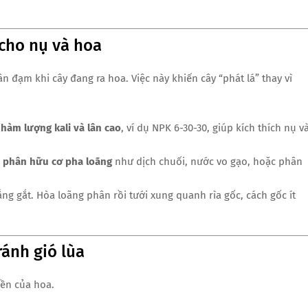
 cho nụ và hoa
n đạm khi cây đang ra hoa. Việc này khiến cây “phát lá” thay vì
ó
hàm lượng kali và lân cao
, ví dụ NPK 6-30-30, giúp kích thích nụ v
g
phân hữu cơ pha loãng
như dịch chuối, nước vo gạo, hoặc phân
ng gắt. Hòa loãng phân rồi tưới xung quanh rìa gốc, cách gốc ít
ránh gió lùa
bền của hoa.