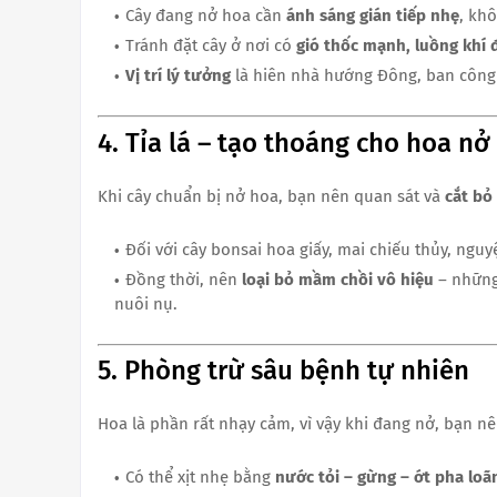
Cây đang nở hoa cần
ánh sáng gián tiếp nhẹ
, kh
Tránh đặt cây ở nơi có
gió thốc mạnh, luồng khí 
Vị trí lý tưởng
là hiên nhà hướng Đông, ban công c
4. Tỉa lá – tạo thoáng cho hoa nở
Khi cây chuẩn bị nở hoa, bạn nên quan sát và
cắt bỏ 
Đối với cây bonsai hoa giấy, mai chiếu thủy, nguy
Đồng thời, nên
loại bỏ mầm chồi vô hiệu
– những
nuôi nụ.
5. Phòng trừ sâu bệnh tự nhiên
Hoa là phần rất nhạy cảm, vì vậy khi đang nở, bạn n
Có thể xịt nhẹ bằng
nước tỏi – gừng – ớt pha loã