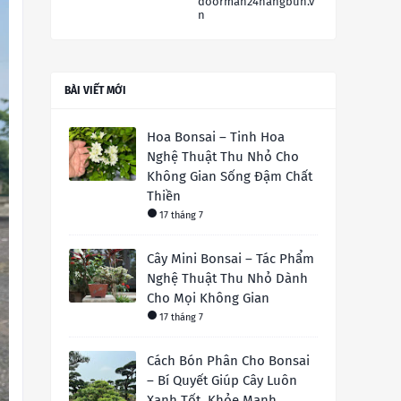
doorman24hangbun.v
n
BÀI VIẾT MỚI
Hoa Bonsai – Tinh Hoa
Nghệ Thuật Thu Nhỏ Cho
Không Gian Sống Đậm Chất
Thiền
17 tháng 7
Cây Mini Bonsai – Tác Phẩm
Nghệ Thuật Thu Nhỏ Dành
Cho Mọi Không Gian
17 tháng 7
Cách Bón Phân Cho Bonsai
– Bí Quyết Giúp Cây Luôn
Xanh Tốt, Khỏe Mạnh