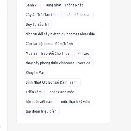
Sanh xi
Tùng Nhật - Thông Nhật
a
Cây Ăn Trái Tạo Hình
uốn thế bonsai
Duy Tu Bảo Trì
dịch vụ đổi cây biệt thự Vinhomes Riverside
Câu lạc bộ bonsai Đầm Trành
Mua Bán Trao Đổi Cho Thuê
Phi Lao
thay cây phong thủy Vinhomes Riverside
Khuyến Mại
Sinh Nhật Clb Bonsai Đầm Trành
Triển Lãm
hoàng anh mộc
hội duối việt nam
mộc thạch kỳ viên
tập đoàn triệu điền
g