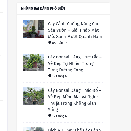
NHỮNG BÀI ĐĂNG PHỔ BIẾN
Cây Cảnh Chống Nắng Cho
Sân Vườn – Giải Pháp Mát
Mẻ, Xanh Mướt Quanh Năm
08 tháng 7
à
Cây Bonsai Dáng Trực Lắc –
Vẻ Đẹp Tự Nhiên Trong
Từng Đường Cong
19 tháng 6
Cây Bonsai Dáng Thác Đổ –
Vẻ Đẹp Mềm Mại và Nghệ
Thuật Trong Không Gian
Sống
19 tháng 6
Dịch Vụ Thay Thế Cây Cảnh