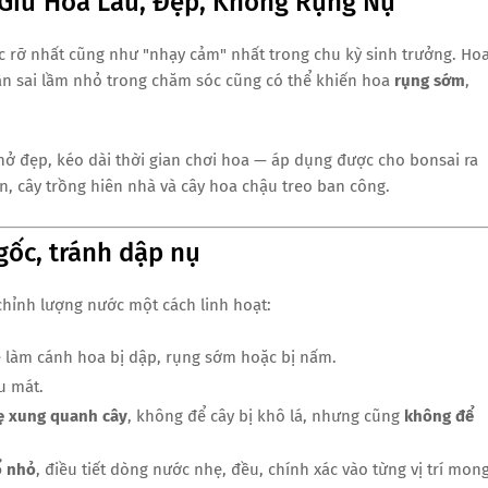
 Giữ Hoa Lâu, Đẹp, Không Rụng Nụ
ực rỡ nhất cũng như "nhạy cảm" nhất trong chu kỳ sinh trưởng. Ho
ần sai lầm nhỏ trong chăm sóc cũng có thể khiến hoa
rụng sớm
,
nở đẹp, kéo dài thời gian chơi hoa — áp dụng được cho bonsai ra
n, cây trồng hiên nhà và cây hoa chậu treo ban công.
gốc, tránh dập nụ
chỉnh lượng nước một cách linh hoạt:
dễ làm cánh hoa bị dập, rụng sớm hoặc bị nấm.
u mát.
ẹ xung quanh cây
, không để cây bị khô lá, nhưng cũng
không để
ổ nhỏ
, điều tiết dòng nước nhẹ, đều, chính xác vào từng vị trí mon