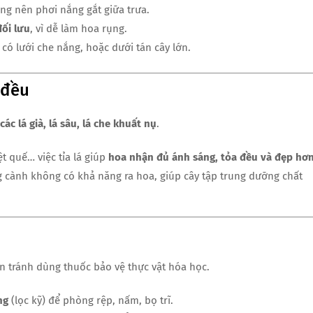
ông nên phơi nắng gắt giữa trưa.
đối lưu
, vì dễ làm hoa rụng.
ó lưới che nắng, hoặc dưới tán cây lớn.
 đều
các lá già, lá sâu, lá che khuất nụ
.
ệt quế… việc tỉa lá giúp
hoa nhận đủ ánh sáng, tỏa đều và đẹp hơ
 cành không có khả năng ra hoa, giúp cây tập trung dưỡng chất
ên tránh dùng thuốc bảo vệ thực vật hóa học.
ng
(lọc kỹ) để phòng rệp, nấm, bọ trĩ.