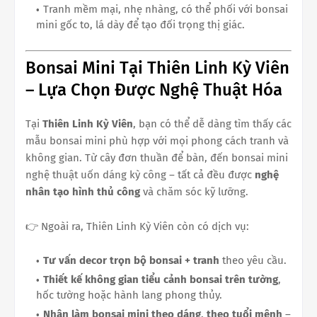
Tranh mềm mại, nhẹ nhàng, có thể phối với bonsai
mini gốc to, lá dày để tạo đối trọng thị giác.
Bonsai Mini Tại Thiên Linh Kỳ Viên
– Lựa Chọn Được Nghệ Thuật Hóa
Tại
Thiên Linh Kỳ Viên
, bạn có thể dễ dàng tìm thấy các
mẫu bonsai mini phù hợp với mọi phong cách tranh và
không gian. Từ cây đơn thuần để bàn, đến bonsai mini
nghệ thuật uốn dáng kỳ công – tất cả đều được
nghệ
nhân tạo hình thủ công
và chăm sóc kỹ lưỡng.
👉 Ngoài ra, Thiên Linh Kỳ Viên còn có dịch vụ:
Tư vấn decor trọn bộ bonsai + tranh
theo yêu cầu.
Thiết kế không gian tiểu cảnh bonsai trên tường
,
hốc tường hoặc hành lang phong thủy.
Nhận làm bonsai mini theo dáng, theo tuổi mệnh
–