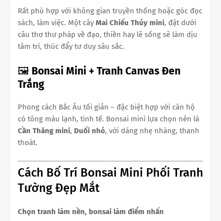
Rất phù hợp với không gian truyền thống hoặc góc đọc
sách, làm việc. Một cây
Mai Chiếu Thủy mini
, đặt dưới
câu thơ thư pháp về đạo, thiền hay lẽ sống sẽ làm dịu
tâm trí, thúc đẩy tư duy sâu sắc.
🖼️
Bonsai Mini + Tranh Canvas Đen
Trắng
Phong cách Bắc Âu tối giản – đặc biệt hợp với căn hộ
có tông màu lạnh, tinh tế. Bonsai mini lựa chọn nên là
Cần Thăng mini
,
Duối nhỏ
, với dáng nhẹ nhàng, thanh
thoát.
Cách Bố Trí Bonsai Mini Phối Tranh
Tường Đẹp Mắt
Chọn tranh làm nền, bonsai làm điểm nhấn