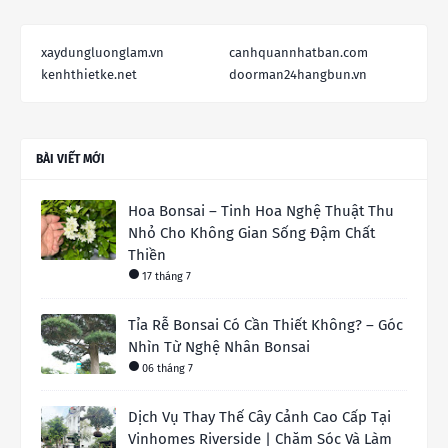
xaydungluonglam.vn
canhquannhatban.com
kenhthietke.net
doorman24hangbun.vn
BÀI VIẾT MỚI
Hoa Bonsai – Tinh Hoa Nghệ Thuật Thu
Nhỏ Cho Không Gian Sống Đậm Chất
Thiền
17 tháng 7
Tỉa Rễ Bonsai Có Cần Thiết Không? – Góc
Nhìn Từ Nghệ Nhân Bonsai
06 tháng 7
Dịch Vụ Thay Thế Cây Cảnh Cao Cấp Tại
Vinhomes Riverside | Chăm Sóc Và Làm