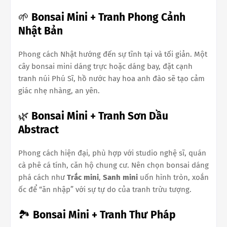
🌱
Bonsai Mini + Tranh Phong Cảnh
Nhật Bản
Phong cách Nhật hướng đến sự tĩnh tại và tối giản. Một
cây bonsai mini dáng trực hoặc dáng bay, đặt cạnh
tranh núi Phú Sĩ, hồ nước hay hoa anh đào sẽ tạo cảm
giác nhẹ nhàng, an yên.
🌿
Bonsai Mini + Tranh Sơn Dầu
Abstract
Phong cách hiện đại, phù hợp với studio nghệ sĩ, quán
cà phê cá tính, căn hộ chung cư. Nên chọn bonsai dáng
phá cách như
Trắc mini
,
Sanh mini
uốn hình tròn, xoắn
ốc để “ăn nhập” với sự tự do của tranh trừu tượng.
🏞️
Bonsai Mini + Tranh Thư Pháp