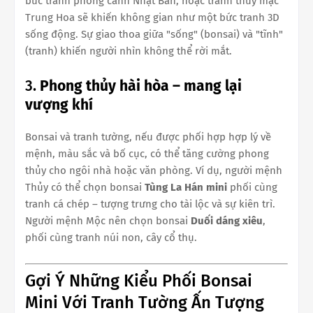
bức tranh phong cảnh Nhật Bản, hoặc tranh thủy mặc
Trung Hoa sẽ khiến không gian như một bức tranh 3D
sống động. Sự giao thoa giữa "sống" (bonsai) và "tĩnh"
(tranh) khiến người nhìn không thể rời mắt.
3.
Phong thủy hài hòa – mang lại
vượng khí
Bonsai và tranh tường, nếu được phối hợp hợp lý về
mệnh, màu sắc và bố cục, có thể tăng cường phong
thủy cho ngôi nhà hoặc văn phòng. Ví dụ, người mệnh
Thủy có thể chọn bonsai
Tùng La Hán mini
phối cùng
tranh cá chép – tượng trưng cho tài lộc và sự kiên trì.
Người mệnh Mộc nên chọn bonsai
Duối dáng xiêu
,
phối cùng tranh núi non, cây cổ thụ.
Gợi Ý Những Kiểu Phối Bonsai
Mini Với Tranh Tường Ấn Tượng