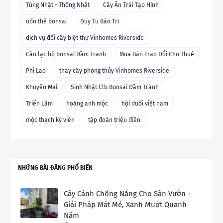
Tùng Nhật - Thông Nhật
Cây Ăn Trái Tạo Hình
uốn thế bonsai
Duy Tu Bảo Trì
dịch vụ đổi cây biệt thự Vinhomes Riverside
Câu lạc bộ bonsai Đầm Trành
Mua Bán Trao Đổi Cho Thuê
Phi Lao
thay cây phong thủy Vinhomes Riverside
Khuyến Mại
Sinh Nhật Clb Bonsai Đầm Trành
Triển Lãm
hoàng anh mộc
hội duối việt nam
mộc thạch kỳ viên
tập đoàn triệu điền
NHỮNG BÀI ĐĂNG PHỔ BIẾN
Cây Cảnh Chống Nắng Cho Sân Vườn –
Giải Pháp Mát Mẻ, Xanh Mướt Quanh
Năm