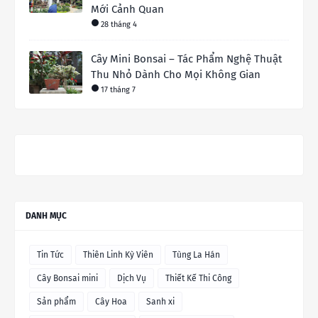
Mới Cảnh Quan
28 tháng 4
Cây Mini Bonsai – Tác Phẩm Nghệ Thuật
Thu Nhỏ Dành Cho Mọi Không Gian
17 tháng 7
DANH MỤC
Tin Tức
Thiên Linh Kỳ Viên
Tùng La Hán
Cây Bonsai mini
Dịch Vụ
Thiết Kế Thi Công
Sản phẩm
Cây Hoa
Sanh xi