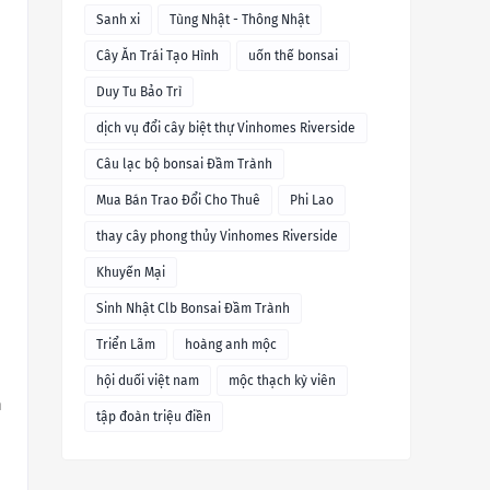
Sanh xi
Tùng Nhật - Thông Nhật
Cây Ăn Trái Tạo Hình
uốn thế bonsai
Duy Tu Bảo Trì
dịch vụ đổi cây biệt thự Vinhomes Riverside
Câu lạc bộ bonsai Đầm Trành
Mua Bán Trao Đổi Cho Thuê
Phi Lao
thay cây phong thủy Vinhomes Riverside
Khuyến Mại
Sinh Nhật Clb Bonsai Đầm Trành
Triển Lãm
hoàng anh mộc
hội duối việt nam
mộc thạch kỳ viên
m
tập đoàn triệu điền