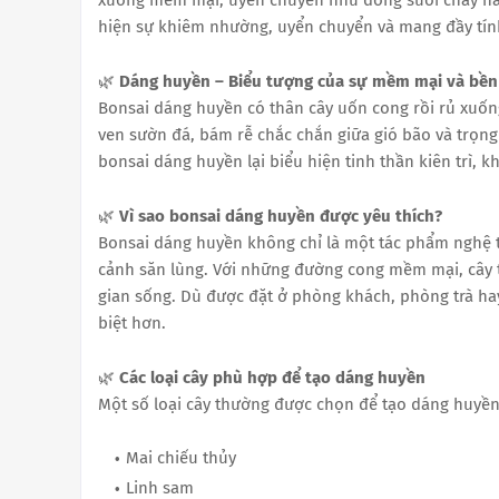
hiện sự khiêm nhường, uyển chuyển và mang đầy tín
🌿
Dáng huyền – Biểu tượng của sự mềm mại và bền
Bonsai dáng huyền có thân cây uốn cong rồi rủ xuốn
ven sườn đá, bám rễ chắc chắn giữa gió bão và trọn
bonsai dáng huyền lại biểu hiện tinh thần kiên trì, 
🌿
Vì sao bonsai dáng huyền được yêu thích?
Bonsai dáng huyền không chỉ là một tác phẩm nghệ th
cảnh săn lùng. Với những đường cong mềm mại, cây t
gian sống. Dù được đặt ở phòng khách, phòng trà ha
biệt hơn.
🌿
Các loại cây phù hợp để tạo dáng huyền
Một số loại cây thường được chọn để tạo dáng huyền
Mai chiếu thủy
Linh sam