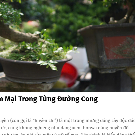
m Mại Trong Từng Đường Cong
yền (còn gọi là “huyền chi”) là một trong những dáng cây độc đá
trực, cũng không nghiêng như dáng xiên, bonsai dáng huyền đổ
như tay áo dài của một vũ nữ cổ xưa. Đây chính là kiểu dáng thể