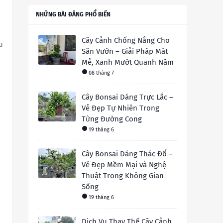
NHỮNG BÀI ĐĂNG PHỔ BIẾN
Cây Cảnh Chống Nắng Cho
u
Sân Vườn – Giải Pháp Mát
Mẻ, Xanh Mướt Quanh Năm
08 tháng 7
Cây Bonsai Dáng Trực Lắc –
Vẻ Đẹp Tự Nhiên Trong
Từng Đường Cong
19 tháng 6
Cây Bonsai Dáng Thác Đổ –
Vẻ Đẹp Mềm Mại và Nghệ
Thuật Trong Không Gian
Sống
19 tháng 6
Dịch Vụ Thay Thế Cây Cảnh