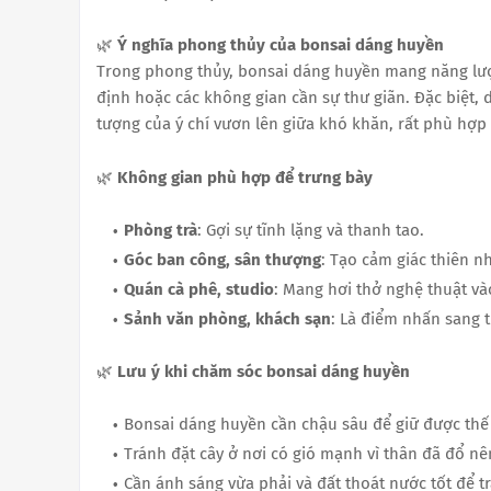
🌿
Ý nghĩa phong thủy của bonsai dáng huyền
Trong phong thủy, bonsai dáng huyền mang năng lượ
định hoặc các không gian cần sự thư giãn. Đặc biệ
tượng của ý chí vươn lên giữa khó khăn, rất phù hợ
🌿
Không gian phù hợp để trưng bày
Phòng trà
: Gợi sự tĩnh lặng và thanh tao.
Góc ban công, sân thượng
: Tạo cảm giác thiên 
Quán cà phê, studio
: Mang hơi thở nghệ thuật và
Sảnh văn phòng, khách sạn
: Là điểm nhấn sang t
🌿
Lưu ý khi chăm sóc bonsai dáng huyền
Bonsai dáng huyền cần chậu sâu để giữ được thế
Tránh đặt cây ở nơi có gió mạnh vì thân đã đổ nê
Cần ánh sáng vừa phải và đất thoát nước tốt để t