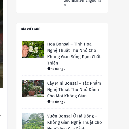
doorman24hangbun.v
n
BÀI VIẾT MỚI
Hoa Bonsai – Tinh Hoa
Nghệ Thuật Thu Nhỏ Cho
Không Gian Sống Đậm Chất
Thiền
17 tháng 7
Cây Mini Bonsai – Tác Phẩm
Nghệ Thuật Thu Nhỏ Dành
Cho Mọi Không Gian
17 tháng 7
o
Vườn Bonsai Ở Hà Đông –
Không Gian Nghệ Thuật Cho
Người Yêu Cây Cảnh