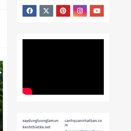
xaydungluonglam.vn
canhquannhatban.co
m
kenhthietke.net