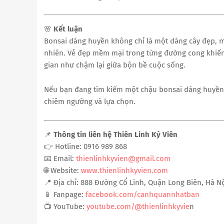
🌸
Kết luận
Bonsai dáng huyền không chỉ là một dáng cây đẹp, m
nhiên. Vẻ đẹp mềm mại trong từng đường cong khiến 
gian như chậm lại giữa bộn bề cuộc sống.
Nếu bạn đang tìm kiếm một chậu bonsai dáng huyền 
chiêm ngưỡng và lựa chọn.
📌
Thông tin liên hệ Thiên Linh Kỳ Viên
👉 Hotline: 0916 989 868
📧 Email:
thienlinhkyvien@gmail.com
🌐 Website:
www.thienlinhkyvien.com
📍 Địa chỉ: 888 Đường Cổ Linh, Quận Long Biên, Hà N
📱 Fanpage:
facebook.com/canhquannhatban
📺 YouTube:
youtube.com/@thienlinhkyvie
n