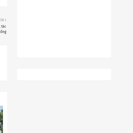
HƠN
 tác
sống