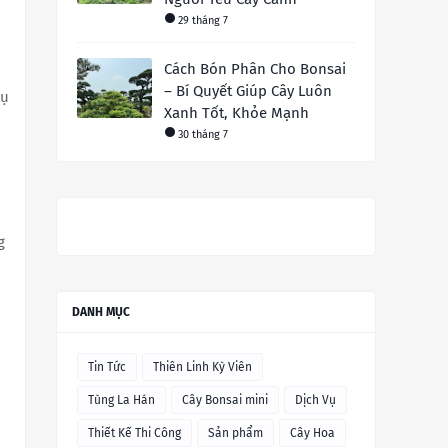
29 tháng 7
Cách Bón Phân Cho Bonsai
– Bí Quyết Giúp Cây Luôn
hụ
Xanh Tốt, Khỏe Mạnh
30 tháng 7
g
DANH MỤC
Tin Tức
Thiên Linh Kỳ Viên
Tùng La Hán
Cây Bonsai mini
Dịch Vụ
Thiết Kế Thi Công
Sản phẩm
Cây Hoa