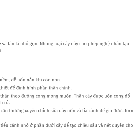
e và tán lá nhỏ gọn. Những loại cây này cho phép nghệ nhân tạo
t.
 mềm, dễ uốn nắn khi còn non.
thiết để định hình phần thân chính.
 thân theo đường cong mong muốn. Thân cây được uốn cong đổ
h rủ.
n, cần thường xuyên chỉnh sửa dây uốn và tỉa cành để giữ được for
 tiểu cảnh nhỏ ở phần dưới cây để tạo chiều sâu và nét duyên cho