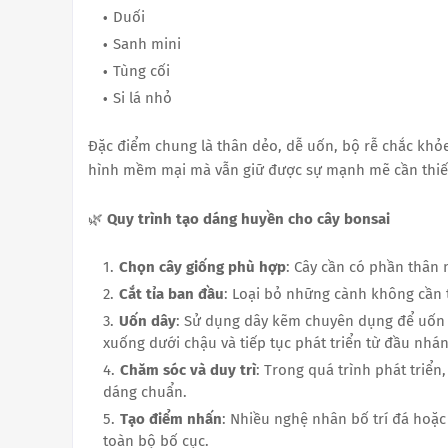
Duối
Sanh mini
Tùng cối
Si lá nhỏ
Đặc điểm chung là thân dẻo, dễ uốn, bộ rễ chắc khỏ
hình mềm mại mà vẫn giữ được sự mạnh mẽ cần thiế
🌿
Quy trình tạo dáng huyền cho cây bonsai
Chọn cây giống phù hợp
: Cây cần có phần thân
Cắt tỉa ban đầu
: Loại bỏ những cành không cần 
Uốn dây
: Sử dụng dây kẽm chuyên dụng để uốn
xuống dưới chậu và tiếp tục phát triển từ đầu nhán
Chăm sóc và duy trì
: Trong quá trình phát triể
dáng chuẩn.
Tạo điểm nhấn
: Nhiều nghệ nhân bố trí đá hoặc
toàn bộ bố cục.