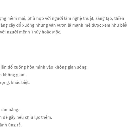
ng mềm mại, phù hợp với người làm nghệ thuật, sáng tạo, thiền
t, dáng cây đổ xuống nhưng vẫn vươn lá mạnh mẽ được xem như biể
p với người mệnh Thủy hoặc Mộc.
nhiên đổ xuống hòa mình vào không gian sống.
o không gian.
rọng, khác biệt.
 cân bằng.
n dễ gãy nếu chịu lực thêm.
ránh úng rễ.