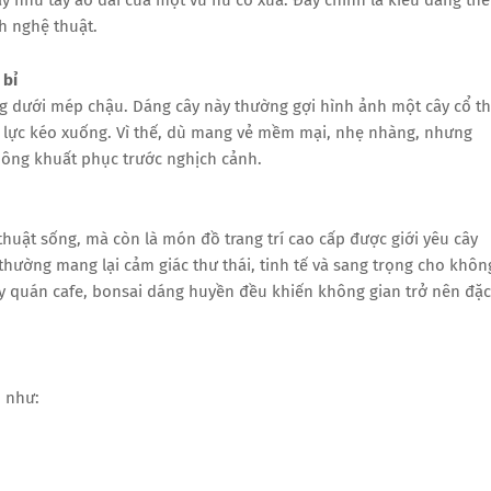
h nghệ thuật.
 bỉ
g dưới mép chậu. Dáng cây này thường gợi hình ảnh một cây cổ t
g lực kéo xuống. Vì thế, dù mang vẻ mềm mại, nhẹ nhàng, nhưng
không khuất phục trước nghịch cảnh.
uật sống, mà còn là món đồ trang trí cao cấp được giới yêu cây
hường mang lại cảm giác thư thái, tinh tế và sang trọng cho khôn
y quán cafe, bonsai dáng huyền đều khiến không gian trở nên đặc
 như: