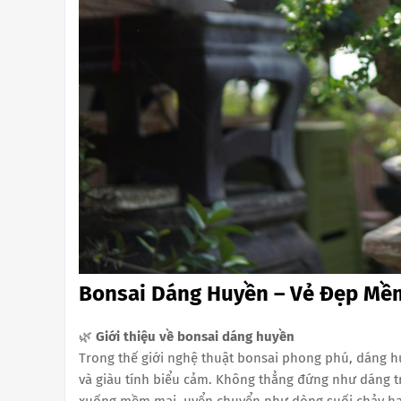
Bonsai Dáng Huyền – Vẻ Đẹp Mề
🌿
Giới thiệu về bonsai dáng huyền
Trong thế giới nghệ thuật bonsai phong phú, dáng hu
và giàu tính biểu cảm. Không thẳng đứng như dáng 
xuống mềm mại, uyển chuyển như dòng suối chảy hay 