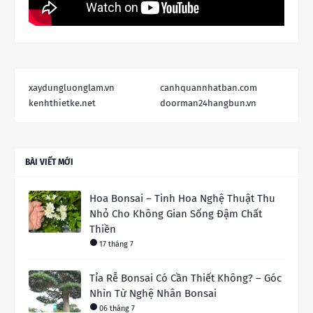
xaydungluonglam.vn
canhquannhatban.com
kenhthietke.net
doorman24hangbun.vn
BÀI VIẾT MỚI
Hoa Bonsai – Tinh Hoa Nghệ Thuật Thu
Nhỏ Cho Không Gian Sống Đậm Chất
Thiền
17 tháng 7
Tỉa Rễ Bonsai Có Cần Thiết Không? – Góc
Nhìn Từ Nghệ Nhân Bonsai
06 tháng 7