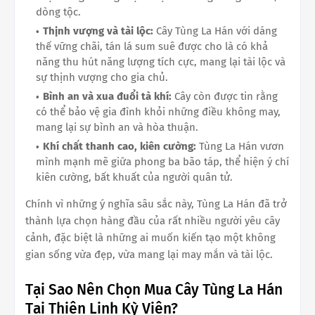
dòng tộc.
Thịnh vượng và tài lộc:
Cây Tùng La Hán với dáng
thế vững chãi, tán lá sum suê được cho là có khả
năng thu hút năng lượng tích cực, mang lại tài lộc và
sự thịnh vượng cho gia chủ.
Bình an và xua đuổi tà khí:
Cây còn được tin rằng
có thể bảo vệ gia đình khỏi những điều không may,
mang lại sự bình an và hòa thuận.
Khí chất thanh cao, kiên cường:
Tùng La Hán vươn
mình mạnh mẽ giữa phong ba bão táp, thể hiện ý chí
kiên cường, bất khuất của người quân tử.
Chính vì những ý nghĩa sâu sắc này, Tùng La Hán đã trở
thành lựa chọn hàng đầu của rất nhiều người yêu cây
cảnh, đặc biệt là những ai muốn kiến tạo một không
gian sống vừa đẹp, vừa mang lại may mắn và tài lộc.
Tại Sao Nên Chọn Mua Cây Tùng La Hán
Tại Thiên Linh Kỳ Viện?