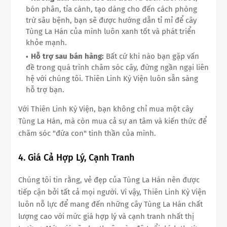
bón phân, tỉa cành, tạo dáng cho đến cách phòng
trừ sâu bệnh, bạn sẽ được hướng dẫn tỉ mỉ để cây
Tùng La Hán của mình luôn xanh tốt và phát triển
khỏe mạnh.
Hỗ trợ sau bán hàng:
Bất cứ khi nào bạn gặp vấn
đề trong quá trình chăm sóc cây, đừng ngần ngại liên
hệ với chúng tôi. Thiên Linh Kỳ Viện luôn sẵn sàng
hỗ trợ bạn.
Với Thiên Linh Kỳ Viện, bạn không chỉ mua một cây
Tùng La Hán, mà còn mua cả sự an tâm và kiến thức để
chăm sóc "đứa con" tinh thần của mình.
4. Giá Cả Hợp Lý, Cạnh Tranh
Chúng tôi tin rằng, vẻ đẹp của Tùng La Hán nên được
tiếp cận bởi tất cả mọi người. Vì vậy, Thiên Linh Kỳ Viện
luôn nỗ lực để mang đến những cây Tùng La Hán chất
lượng cao với mức giá hợp lý và cạnh tranh nhất thị