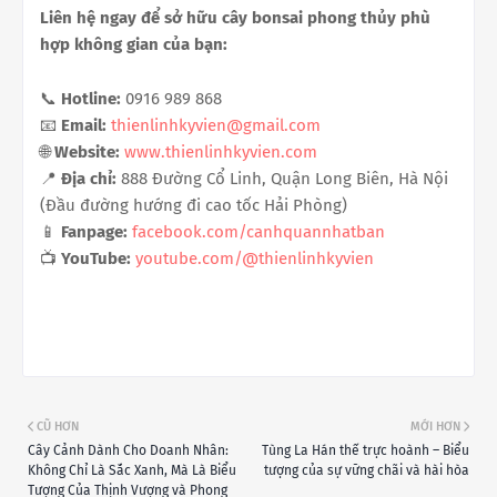
Liên hệ ngay để sở hữu cây bonsai phong thủy phù
hợp không gian của bạn:
📞
Hotline:
0916 989 868
📧
Email:
thienlinhkyvien@gmail.com
🌐
Website:
www.thienlinhkyvien.com
📍
Địa chỉ:
888 Đường Cổ Linh, Quận Long Biên, Hà Nội
(Đầu đường hướng đi cao tốc Hải Phòng)
📱
Fanpage:
facebook.com/canhquannhatban
📺
YouTube:
youtube.com/@thienlinhkyvien
CŨ HƠN
MỚI HƠN
Cây Cảnh Dành Cho Doanh Nhân:
Tùng La Hán thế trực hoành – Biểu
Không Chỉ Là Sắc Xanh, Mà Là Biểu
tượng của sự vững chãi và hài hòa
Tượng Của Thịnh Vượng và Phong