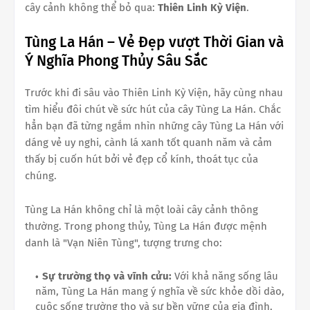
cây cảnh không thể bỏ qua:
Thiên Linh Kỳ Viện
.
Tùng La Hán – Vẻ Đẹp vượt Thời Gian và
Ý Nghĩa Phong Thủy Sâu Sắc
Trước khi đi sâu vào Thiên Linh Kỳ Viện, hãy cùng nhau
tìm hiểu đôi chút về sức hút của cây Tùng La Hán. Chắc
hẳn bạn đã từng ngắm nhìn những cây Tùng La Hán với
dáng vẻ uy nghi, cành lá xanh tốt quanh năm và cảm
thấy bị cuốn hút bởi vẻ đẹp cổ kính, thoát tục của
chúng.
Tùng La Hán không chỉ là một loài cây cảnh thông
thường. Trong phong thủy, Tùng La Hán được mệnh
danh là "Vạn Niên Tùng", tượng trưng cho:
Sự trường thọ và vĩnh cửu:
Với khả năng sống lâu
năm, Tùng La Hán mang ý nghĩa về sức khỏe dồi dào,
cuộc sống trường thọ và sự bền vững của gia đình,