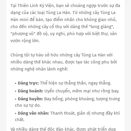
Tại Thiên Linh Kỳ Viện, bạn sẽ choáng ngợp trước sự đa
dạng của các loại Tùng La Hán. Từ những cây Tùng La
Hán mini để bàn, tạo điểm nhấn cho không gian nhỏ,
cho đến những cây cổ thụ với dáng thế "long giáng",
"phượng vũ" đồ sộ, uy nghi, phù hợp với biệt thự, sân
vườn rộng lớn.
Chúng tôi tự hào sở hữu những cây Tùng La Hán với
nhiều dáng thế khác nhau, được tạo tác công phu bởi
những nghệ nhân lành nghề:
Dáng trực:
Thể hiện sự thẳng thắn, ngay thẳng.
Dáng hoành:
Uyển chuyển, mềm mại như rồng bay.
Dáng huyền:
Bay bổng, phóng khoáng, tượng trưng
cho sự tự do.
Dáng văn nhân:
Thanh thoát, giản dị nhưng đầy khí
chất.
Và nhiều dáng thế độc đáo khác, được phát triển dựa