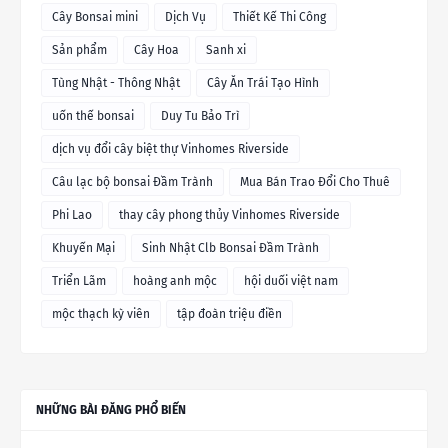
Cây Bonsai mini
Dịch Vụ
Thiết Kế Thi Công
Sản phẩm
Cây Hoa
Sanh xi
Tùng Nhật - Thông Nhật
Cây Ăn Trái Tạo Hình
uốn thế bonsai
Duy Tu Bảo Trì
dịch vụ đổi cây biệt thự Vinhomes Riverside
Câu lạc bộ bonsai Đầm Trành
Mua Bán Trao Đổi Cho Thuê
Phi Lao
thay cây phong thủy Vinhomes Riverside
Khuyến Mại
Sinh Nhật Clb Bonsai Đầm Trành
Triển Lãm
hoàng anh mộc
hội duối việt nam
mộc thạch kỳ viên
tập đoàn triệu điền
NHỮNG BÀI ĐĂNG PHỔ BIẾN