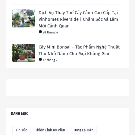
Dịch Vụ Thay Thế Cây Cảnh Cao Cấp Tại
Vinhomes Riverside | Chăm Sóc Và Làm
Mới Cảnh Quan
28 tháng 4
Cây Mini Bonsai – Tác Phẩm Nghệ Thuật
Thu Nhỏ Dành Cho Mọi Không Gian
17 tháng 7
DANH MỤC
Tin Tức
Thiên Linh Kỳ Viên
Tùng La Hán