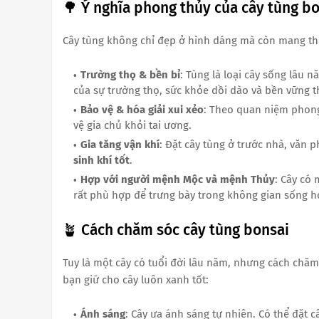
🌳 Ý nghĩa phong thủy của cây tùng b
Cây tùng không chỉ đẹp ở hình dáng mà còn mang the
Trường thọ & bền bỉ
: Tùng là loại cây sống lâu n
của sự trường thọ, sức khỏe dồi dào và bền vững t
Bảo vệ & hóa giải xui xẻo
: Theo quan niệm phong
vệ gia chủ khỏi tai ương.
Gia tăng vận khí
: Đặt cây tùng ở trước nhà, văn
sinh khí tốt
.
Hợp với người mệnh Mộc và mệnh Thủy
: Cây có
rất phù hợp để trưng bày trong không gian sống h
🪴 Cách chăm sóc cây tùng bonsai
Tuy là một cây có tuổi đời lâu năm, nhưng cách chăm
bạn giữ cho cây luôn xanh tốt:
Ánh sáng
: Cây ưa ánh sáng tự nhiên. Có thể đặt 