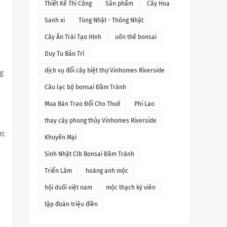
Thiết Kế Thi Công
Sản phẩm
Cây Hoa
Sanh xi
Tùng Nhật - Thông Nhật
Cây Ăn Trái Tạo Hình
uốn thế bonsai
Duy Tu Bảo Trì
dịch vụ đổi cây biệt thự Vinhomes Riverside
g
Câu lạc bộ bonsai Đầm Trành
Mua Bán Trao Đổi Cho Thuê
Phi Lao
thay cây phong thủy Vinhomes Riverside
ực
Khuyến Mại
Sinh Nhật Clb Bonsai Đầm Trành
Triển Lãm
hoàng anh mộc
hội duối việt nam
mộc thạch kỳ viên
tập đoàn triệu điền