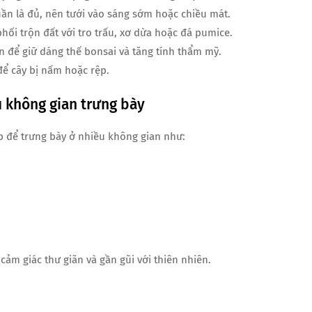
uần là đủ, nên tưới vào sáng sớm hoặc chiều mát.
 phối trộn đất với tro trấu, xơ dừa hoặc đá pumice.
ần để giữ dáng thế bonsai và tăng tính thẩm mỹ.
 để cây bị nấm hoặc rệp.
u không gian trưng bày
p để trưng bày ở nhiều không gian như:
ảm giác thư giãn và gần gũi với thiên nhiên.