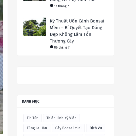
17 tháng 7
Kỹ Thuật Uốn Cành Bonsai
Mềm – Bí Quyết Tạo Dáng
Đẹp Không Làm Tổn
Thương Cây
06 tháng 7
DANH MỤC
Tin Tức
Thiên Linh Kỳ Viên
Tùng La Hán
Cây Bonsai mini
Dịch Vụ