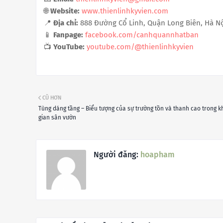
🌐
Website:
www.thienlinhkyvien.com
📍
Địa chỉ:
888 Đường Cổ Linh, Quận Long Biên, Hà Nộ
📱
Fanpage:
facebook.com/canhquannhatban
📺
YouTube:
youtube.com/@thienlinhkyvien
CŨ HƠN
Tùng dáng tầng – Biểu tượng của sự trường tồn và thanh cao trong 
gian sân vườn
Người đăng:
hoapham