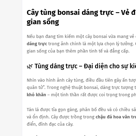
Cây tùng bonsai dáng trực – Vẻ 
gian sống
Nếu bạn đang tìm kiếm một cây bonsai vừa mang vẻ đ
dáng trực
trong ảnh chính là một lựa chọn lý tưởng.
gian sống của bạn thêm phần tinh tế và đẳng cấp.
🌿 Tùng dáng trực – Đại diện cho sự k
Nhìn vào hình ảnh cây tùng, điều đầu tiên gây ấn tư
quân tử”. Trong nghệ thuật bonsai, dáng trực tượng
khó khăn
– một tinh thần rất được coi trọng trong 
Tán lá được tỉa gọn gàng, phân bố đều và có chiều s
và ổn định. Cây được trồng trong
chậu đá hoa văn t
điển, đĩnh đạc của cây.