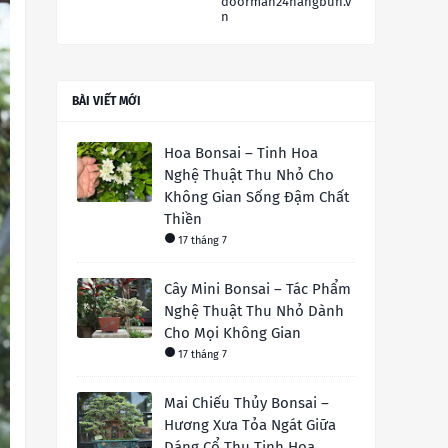
doorman24hangbun.v
n
BÀI VIẾT MỚI
Hoa Bonsai – Tinh Hoa
Nghệ Thuật Thu Nhỏ Cho
Không Gian Sống Đậm Chất
Thiền
17 tháng 7
Cây Mini Bonsai – Tác Phẩm
Nghệ Thuật Thu Nhỏ Dành
Cho Mọi Không Gian
17 tháng 7
Mai Chiếu Thủy Bonsai –
Hương Xưa Tỏa Ngát Giữa
Dáng Cổ Thụ Tinh Hoa