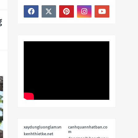
g
xaydungluonglam.vn
canhquannhatban.co
m
kenhthietke.net