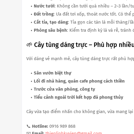
Nước tưới
: Không cần tưới quá nhiều – 2–3 lần/t
Đất trồng
: Ưa đất tơi xốp, thoát nước tốt. Có thể
Cắt tỉa, tạo dáng
: Tỉa gọn các tán lá mỗi tháng/l
Phòng sâu bệnh
: Kiểm tra định kỳ lá và rễ, tránh
🌱 Cây tùng dáng trực – Phù hợp nhiề
Với dáng vẻ mạnh mẽ, cây tùng dáng trực rất phù hợ
Sân vườn biệt thự
Lối đi nhà hàng, quán cafe phong cách thiền
Trước cửa văn phòng, công ty
Tiểu cảnh ngoài trời kết hợp đá phong thủy
Cây vừa tạo điểm nhấn cho không gian, vừa mang lại c
📞
Hotline:
0916 989 868
📧
Email:
thienlinhkyvien@gmail.com