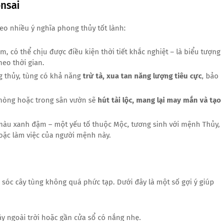
onsai
o nhiều ý nghĩa phong thủy tốt lành:
ăm, có thể chịu được điều kiện thời tiết khắc nghiệt – là biểu tượng
heo thời gian.
 thủy, tùng có khả năng
trừ tà, xua tan năng lượng tiêu cực
, bảo
 phòng hoặc trong sân vườn sẽ
hút tài lộc, mang lại may mắn và tạo
 màu xanh đậm – một yếu tố thuộc Mộc, tương sinh với mệnh Thủy,
oặc làm việc của người mệnh này.
 sóc cây tùng không quá phức tạp. Dưới đây là một số gợi ý giúp
cây ngoài trời hoặc gần cửa sổ có nắng nhẹ.