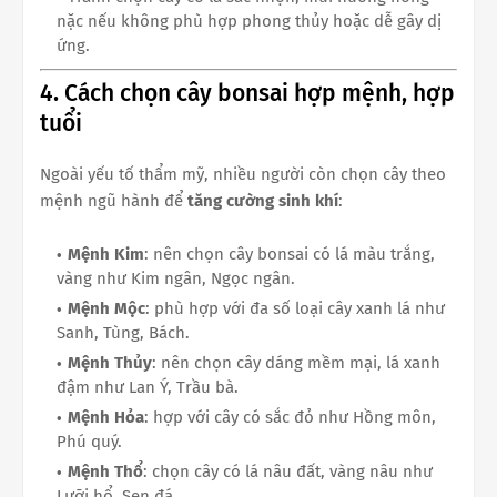
nặc nếu không phù hợp phong thủy hoặc dễ gây dị
ứng.
4. Cách chọn cây bonsai hợp mệnh, hợp
tuổi
Ngoài yếu tố thẩm mỹ, nhiều người còn chọn cây theo
mệnh ngũ hành để
tăng cường sinh khí
:
Mệnh Kim
: nên chọn cây bonsai có lá màu trắng,
vàng như Kim ngân, Ngọc ngân.
Mệnh Mộc
: phù hợp với đa số loại cây xanh lá như
Sanh, Tùng, Bách.
Mệnh Thủy
: nên chọn cây dáng mềm mại, lá xanh
đậm như Lan Ý, Trầu bà.
Mệnh Hỏa
: hợp với cây có sắc đỏ như Hồng môn,
Phú quý.
Mệnh Thổ
: chọn cây có lá nâu đất, vàng nâu như
Lưỡi hổ, Sen đá.