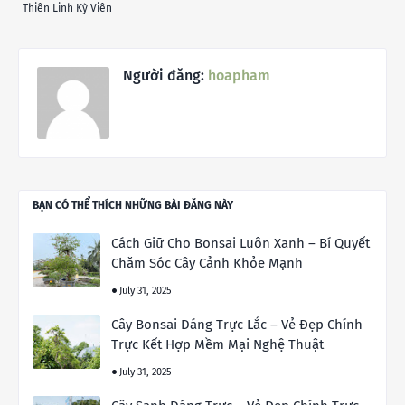
Thiên Linh Kỳ Viên
Người đăng:
hoapham
BẠN CÓ THỂ THÍCH NHỮNG BÀI ĐĂNG NÀY
Cách Giữ Cho Bonsai Luôn Xanh – Bí Quyết
Chăm Sóc Cây Cảnh Khỏe Mạnh
July 31, 2025
Cây Bonsai Dáng Trực Lắc – Vẻ Đẹp Chính
Trực Kết Hợp Mềm Mại Nghệ Thuật
July 31, 2025