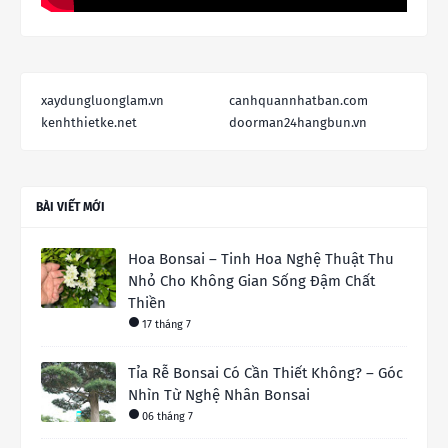
xaydungluonglam.vn
canhquannhatban.com
kenhthietke.net
doorman24hangbun.vn
BÀI VIẾT MỚI
Hoa Bonsai – Tinh Hoa Nghệ Thuật Thu
Nhỏ Cho Không Gian Sống Đậm Chất
Thiền
17 tháng 7
Tỉa Rễ Bonsai Có Cần Thiết Không? – Góc
Nhìn Từ Nghệ Nhân Bonsai
06 tháng 7