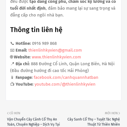
đều được
tạo dáng công phu, chăm sóc kỹ lưỡng và có
tuổi đời nhất định
, đảm bảo mang lại sự sang trọng và
đẳng cấp cho ngôi nhà bạn.
Thông tin liên hệ
📞
Hotline:
0916 989 868
📧
Email:
thienlinhkyvien@gmail.com
🌐
Website:
www.thienlinhkyvien.com
📍
Địa chỉ:
888 Đường Cổ Linh, Quận Long Biên, Hà Nội
(Đầu đường hướng đi cao tốc Hải Phòng)
📱
Fanpage:
facebook.com/canhquannhatban
📺
YouTube:
youtube.com/@thienlinhkyvien
CŨ HƠN
MỚI HƠN
Vận Chuyển Cây Cảnh Cổ Thụ An
Cây Sanh Cổ Thụ – Tuyệt Tác Nghệ
Toàn, Chuyên Nghiệp – Dịch Vụ Tại
Thuật Từ Thiên Nhiên