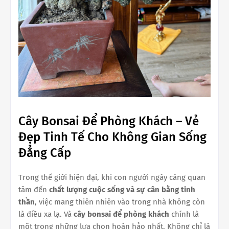
Cây Bonsai Để Phòng Khách – Vẻ
Đẹp Tinh Tế Cho Không Gian Sống
Đẳng Cấp
Trong thế giới hiện đại, khi con người ngày càng quan
tâm đến
chất lượng cuộc sống và sự cân bằng tinh
thần
, việc mang thiên nhiên vào trong nhà không còn
là điều xa lạ. Và
cây bonsai để phòng khách
chính là
một trong những lựa chọn hoàn hảo nhất. Không chỉ là