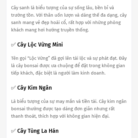
Cây sanh là biểu tượng của sự sống lâu, bền bỉ và
trường tồn. Với thân uốn lượn và dáng thế đa dạng, cây
sanh mang vẻ đẹp hoài cổ, rất hợp với những phòng
khách mang hơi hướng truyền thống.
✅ Cây Lộc Vừng Mini
Tên gọi “Lộc Vừng” đã gợi lên tài lộc và sự phát đạt. Đây
là cây bonsai được ưa chuộng để đặt trong không gian
tiếp khách, đặc biệt là người làm kinh doanh.
✅ Cây Kim Ngân
Là biểu tượng của sự may mắn và tiền tài. Cây kim ngân
bonsai thường được tạo dáng đơn giản nhưng rất
thanh thoát, thích hợp với không gian hiện đại.
✅ Cây Tùng La Hán