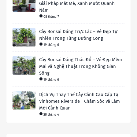
Giải Pháp Mát Mẻ, Xanh Mướt Quanh
Năm
08 tháng 7
Cây Bonsai Dáng Trực Lắc – Vẻ Đẹp Tự
Nhiên Trong Từng Đường Cong
19 tháng 6
Cây Bonsai Dáng Thác Đổ – Vẻ Đẹp Mềm
Mại và Nghệ Thuật Trong Không Gian
Sống
19 tháng 6
Dịch Vụ Thay Thế Cây Cảnh Cao Cấp Tại
Vinhomes Riverside | Chăm Sóc Và Làm
Mới Cảnh Quan
28 tháng 4