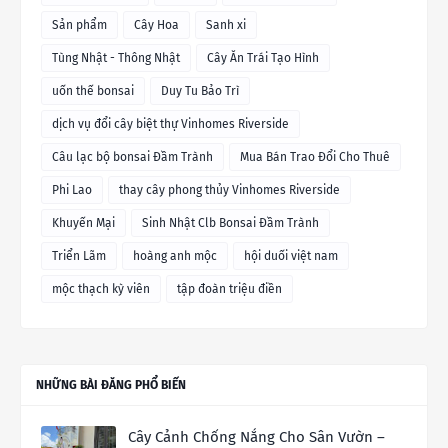
Sản phẩm
Cây Hoa
Sanh xi
Tùng Nhật - Thông Nhật
Cây Ăn Trái Tạo Hình
uốn thế bonsai
Duy Tu Bảo Trì
dịch vụ đổi cây biệt thự Vinhomes Riverside
Câu lạc bộ bonsai Đầm Trành
Mua Bán Trao Đổi Cho Thuê
Phi Lao
thay cây phong thủy Vinhomes Riverside
Khuyến Mại
Sinh Nhật Clb Bonsai Đầm Trành
Triển Lãm
hoàng anh mộc
hội duối việt nam
mộc thạch kỳ viên
tập đoàn triệu điền
NHỮNG BÀI ĐĂNG PHỔ BIẾN
Cây Cảnh Chống Nắng Cho Sân Vườn –