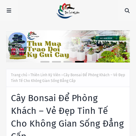
Trang chủ
Thiên Linh Kỳ Viên
Cây Bonsai Để Phòng Khách – Vẻ Đẹp
Tinh Tế Cho Không Gian Sống Đẳng Cấp
Cây Bonsai Để Phòng
Khách – Vẻ Đẹp Tinh Tế
Cho Không Gian Sống Đẳng