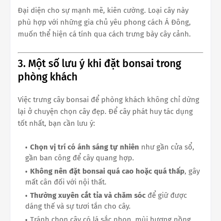
Đại diện cho sự mạnh mẽ, kiên cường. Loại cây này
phù hợp với những gia chủ yêu phong cách Á Đông,
muốn thể hiện cá tính qua cách trưng bày cây cảnh.
3. Một số lưu ý khi đặt bonsai trong
phòng khách
Việc trưng cây bonsai để phòng khách không chỉ dừng
lại ở chuyện chọn cây đẹp. Để cây phát huy tác dụng
tốt nhất, bạn cần lưu ý:
Chọn vị trí có ánh sáng tự nhiên
như gần cửa sổ,
gần ban công để cây quang hợp.
Không nên đặt bonsai quá cao hoặc quá thấp
, gây
mất cân đối với nội thất.
Thường xuyên cắt tỉa và chăm sóc
để giữ được
dáng thế và sự tươi tắn cho cây.
Tránh chọn cây có lá sắc nhọn, mùi hương nồng