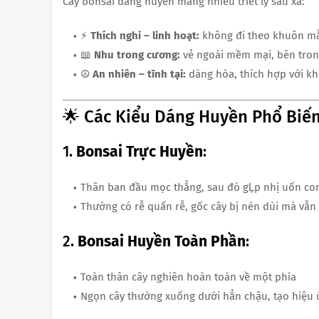
Cây bonsai dáng huyền mang nhiều triết lý sâu xa:
⚡
Thích nghi – linh hoạt:
không đi theo khuôn mẫ
📖
Nhu trong cương:
vẻ ngoài mềm mại, bên tron
☮
An nhiên – tĩnh tại:
dàng hòa, thích hợp với kh
🌟 Các Kiểu Dáng Huyền Phổ Biế
1.
Bonsai Trực Huyền
:
Thân ban đầu mọc thẳng, sau đó gḺp nhị uốn co
Thường có rễ quấn rễ, gốc cây bị nén dùi mà vẫn
2.
Bonsai Huyền Toàn Phần
:
Toàn thân cây nghiên hoàn toàn về một phía
Ngọn cây thường xuống dưới hẳn chậu, tạo hiệu 