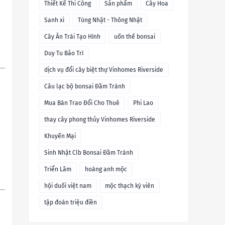
Thiết Kế Thi Công
Sản phẩm
Cây Hoa
Sanh xi
Tùng Nhật - Thông Nhật
Cây Ăn Trái Tạo Hình
uốn thế bonsai
Duy Tu Bảo Trì
dịch vụ đổi cây biệt thự Vinhomes Riverside
Câu lạc bộ bonsai Đầm Trành
Mua Bán Trao Đổi Cho Thuê
Phi Lao
thay cây phong thủy Vinhomes Riverside
Khuyến Mại
Sinh Nhật Clb Bonsai Đầm Trành
Triển Lãm
hoàng anh mộc
hội duối việt nam
mộc thạch kỳ viên
tập đoàn triệu điền