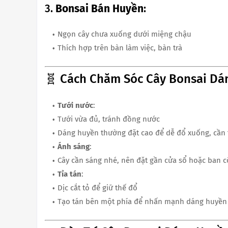
3.
Bonsai Bán Huyền
:
Ngọn cây chưa xuống dưới miệng chậu
Thích hợp trên bàn làm việc, bàn trà
🧬 Cách Chăm Sóc Cây Bonsai Dá
Tưới nước
:
Tưới vừa đủ, tránh đồng nước
Dáng huyền thường đặt cao để dễ đổ xuống, cần 
Ánh sáng
:
Cây cần sáng nhé, nên đặt gần cửa sổ hoặc ban 
Tỉa tán
:
Dịc cắt tỏ để giữ thế đổ
Tạo tán bên một phía để nhấn mạnh dáng huyền