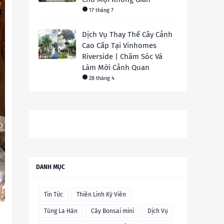
17 tháng 7
Dịch Vụ Thay Thế Cây Cảnh
Cao Cấp Tại Vinhomes
Riverside | Chăm Sóc Và
Làm Mới Cảnh Quan
28 tháng 4
DANH MỤC
Tin Tức
Thiên Linh Kỳ Viên
Tùng La Hán
Cây Bonsai mini
Dịch Vụ