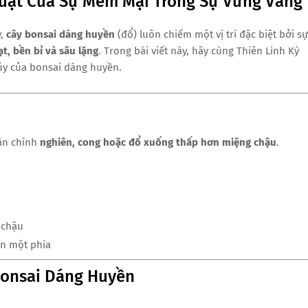
uật Của Sự Mềm Mại Trong Sự Vững Vắng
ý,
cây bonsai dáng huyền
(đổ) luôn chiếm một vị trí đặc biệt bởi sự
ạt, bền bỉ và sâu lặng
. Trong bài viết này, hãy cùng Thiên Linh Kỳ
ủy của bonsai dáng huyền.
hân chính
nghiên, cong hoặc đổ xuống thấp hơn miệng chậu
.
 chậu
ên một phía
Bonsai Dáng Huyền