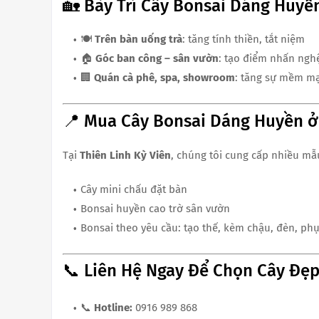
🏡 Bày Trí Cây Bonsai Dáng Huyề
🍽
Trên bàn uống trà
: tăng tính thiền, tắt niệm
🏠
Góc ban công – sân vườn
: tạo điểm nhấn ngh
🏢
Quán cà phê, spa, showroom
: tăng sự mềm mạ
📍 Mua Cây Bonsai Dáng Huyền ở
Tại
Thiên Linh Kỳ Viên
, chúng tôi cung cấp nhiều m
Cây mini chấu đặt bàn
Bonsai huyền cao trờ sân vườn
Bonsai theo yêu cầu: tạo thế, kèm chậu, đèn, phụ 
📞 Liên Hệ Ngay Để Chọn Cây Đẹ
📞
Hotline:
0916 989 868