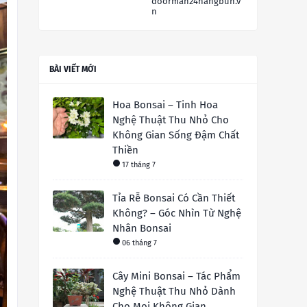
doorman24hangbun.v
n
BÀI VIẾT MỚI
Hoa Bonsai – Tinh Hoa
Nghệ Thuật Thu Nhỏ Cho
Không Gian Sống Đậm Chất
Thiền
17 tháng 7
Tỉa Rễ Bonsai Có Cần Thiết
Không? – Góc Nhìn Từ Nghệ
Nhân Bonsai
06 tháng 7
Cây Mini Bonsai – Tác Phẩm
Nghệ Thuật Thu Nhỏ Dành
Cho Mọi Không Gian