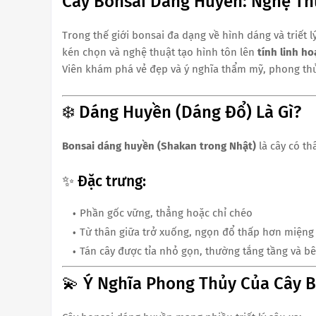
Cây Bonsai Dáng Huyền: Nghệ Th
Trong thế giới bonsai đa dạng về hình dáng và triết l
kén chọn và nghệ thuật tạo hình tôn lên
tính linh ho
Viên khám phá vẻ đẹp và ý nghĩa thẩm mỹ, phong th
❄️ Dáng Huyền (Dáng Đổ) Là Gì?
Bonsai dáng huyền (Shakan trong Nhật)
là cây có t
✨ Đặc trưng:
Phần gốc vững, thẳng hoặc chỉ chéo
Từ thân giữa trở xuống, ngọn đổ thấp hơn miệng
Tán cây được tỉa nhỏ gọn, thường tắng tầng và b
💫 Ý Nghĩa Phong Thủy Của Cây 