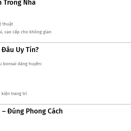
n Trong Nhà
ệ thuật
i, cao cấp cho không gian
 Đâu Uy Tín?
ẫu bonsai dáng huyền:
kiện trang trí
p – Đúng Phong Cách