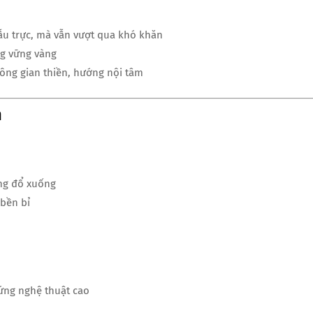
u trực, mà vẫn vượt qua khó khăn
g vững vàng
ông gian thiền, hướng nội tâm
n
ng đổ xuống
 bền bỉ
ứng nghệ thuật cao