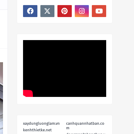
xaydungluonglam.vn
canhquannhatban.co
m
kenhthietke.net