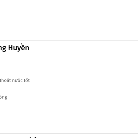
ng Huyền
thoát nước tốt
công