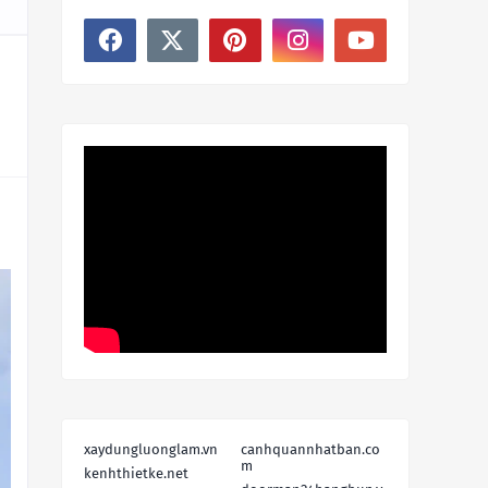
xaydungluonglam.vn
canhquannhatban.co
m
kenhthietke.net