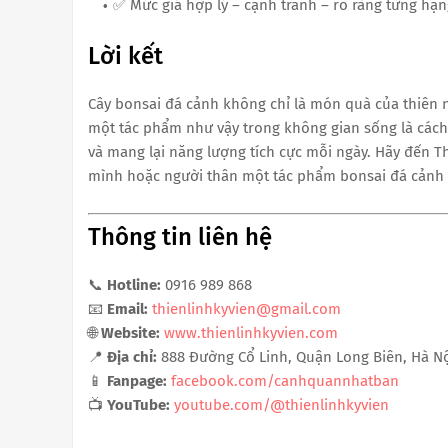
✅ Mức giá hợp lý – cạnh tranh – rõ ràng từng hạ
Lời kết
Cây bonsai đá cảnh không chỉ là món quà của thiên n
một tác phẩm như vậy trong không gian sống là cách
và mang lại năng lượng tích cực mỗi ngày. Hãy đến 
mình hoặc người thân một tác phẩm bonsai đá cảnh 
Thông tin liên hệ
📞
Hotline:
0916 989 868
📧
Email:
thienlinhkyvien@gmail.com
🌐
Website:
www.thienlinhkyvien.com
📍
Địa chỉ:
888 Đường Cổ Linh, Quận Long Biên, Hà Nộ
📱
Fanpage:
facebook.com/canhquannhatban
📺
YouTube:
youtube.com/@thienlinhkyvien