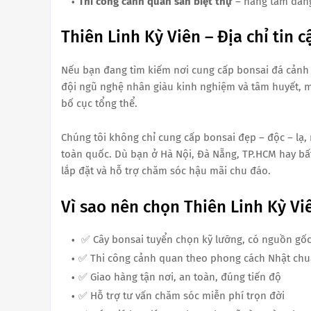
Thi công cảnh quan sân biệt thự
– nâng tầm đẳng
Thiên Linh Kỳ Viên – Địa chỉ tin 
Nếu bạn đang tìm kiếm nơi cung cấp bonsai đá cảnh c
đội ngũ nghệ nhân giàu kinh nghiệm và tâm huyết, m
bố cục tổng thể.
Chúng tôi không chỉ cung cấp bonsai đẹp – độc – lạ,
toàn quốc. Dù bạn ở Hà Nội, Đà Nẵng, TP.HCM hay bất
lắp đặt và hỗ trợ chăm sóc hậu mãi chu đáo.
Vì sao nên chọn Thiên Linh Kỳ Vi
✅ Cây bonsai tuyển chọn kỹ lưỡng, có nguồn gốc
✅ Thi công cảnh quan theo phong cách Nhật chu
✅ Giao hàng tận nơi, an toàn, đúng tiến độ
✅ Hỗ trợ tư vấn chăm sóc miễn phí trọn đời