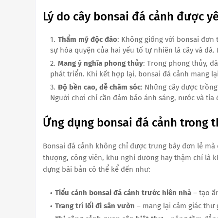
Lý do cây bonsai đá cảnh được yê
Thẩm mỹ độc đáo
: Không giống với bonsai đơn
sự hòa quyện của hai yếu tố tự nhiên là cây và đá.
Mang ý nghĩa phong thủy
: Trong phong thủy, đá
phát triển. Khi kết hợp lại, bonsai đá cảnh mang lại
Độ bền cao, dễ chăm sóc
: Những cây được trồng
Người chơi chỉ cần đảm bảo ánh sáng, nước và tỉa đ
Ứng dụng bonsai đá cảnh trong t
Bonsai đá cảnh không chỉ được trưng bày đơn lẻ mà c
thượng, công viên, khu nghỉ dưỡng hay thậm chí là 
dựng bài bản có thể kể đến như:
Tiểu cảnh bonsai đá cảnh trước hiên nhà
– tạo ấ
Trang trí lối đi sân vườn
– mang lại cảm giác thư g