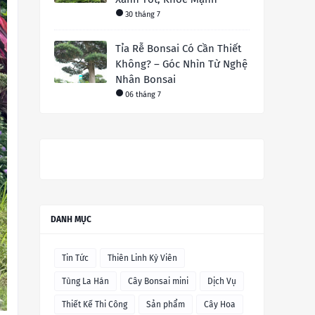
30 tháng 7
Tỉa Rễ Bonsai Có Cần Thiết
Không? – Góc Nhìn Từ Nghệ
Nhân Bonsai
06 tháng 7
DANH MỤC
Tin Tức
Thiên Linh Kỳ Viên
Tùng La Hán
Cây Bonsai mini
Dịch Vụ
Thiết Kế Thi Công
Sản phẩm
Cây Hoa