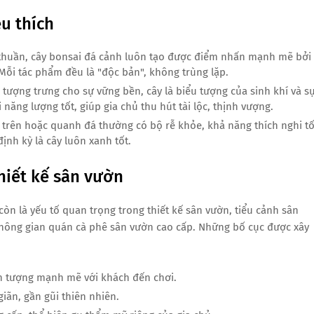
u thích
 thuần, cây bonsai đá cảnh luôn tạo được điểm nhấn mạnh mẽ bởi
 Mỗi tác phẩm đều là "độc bản", không trùng lặp.
 tượng trưng cho sự vững bền, cây là biểu tượng của sinh khí và s
 năng lượng tốt, giúp gia chủ thu hút tài lộc, thịnh vượng.
 trên hoặc quanh đá thường có bộ rễ khỏe, khả năng thích nghi tố
ịnh kỳ là cây luôn xanh tốt.
hiết kế sân vườn
òn là yếu tố quan trọng trong thiết kế sân vườn, tiểu cảnh sân
không gian quán cà phê sân vườn cao cấp. Những bố cục được xây
n tượng mạnh mẽ với khách đến chơi.
iãn, gần gũi thiên nhiên.