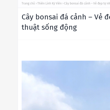
Trang chủ
Thiên Linh Kỳ Viên
Cây bonsai đá cảnh – Vẻ đẹp tự n
Cây bonsai đá cảnh – Vẻ 
thuật sống động