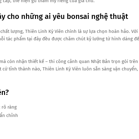
 cấp, thể hiện gu thẩm mỹ riêng của gia chủ.
cậy cho những ai yêu bonsai nghệ thuật
hất lượng, Thiên Linh Kỳ Viên chính là sự lựa chọn hoàn hảo. Với
ỗi tác phẩm tại đây đều được chăm chút kỹ lưỡng từ hình dáng đ
 mà còn nhận thiết kế – thi công cảnh quan Nhật Bản trọn gói trên
 cứ tỉnh thành nào, Thiên Linh Kỳ Viên luôn sẵn sàng vận chuyển,
ên?
 rõ ràng
ẩn chỉnh