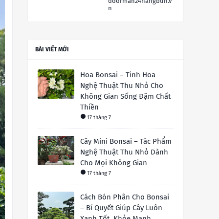
doorman24hangbun.v
n
BÀI VIẾT MỚI
Hoa Bonsai – Tinh Hoa
Nghệ Thuật Thu Nhỏ Cho
Không Gian Sống Đậm Chất
Thiền
17 tháng 7
Cây Mini Bonsai – Tác Phẩm
Nghệ Thuật Thu Nhỏ Dành
Cho Mọi Không Gian
17 tháng 7
Cách Bón Phân Cho Bonsai
– Bí Quyết Giúp Cây Luôn
Xanh Tốt, Khỏe Mạnh