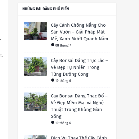
NHỮNG BÀI ĐĂNG PHỔ BIẾN
Cây Cảnh Chống Nắng Cho
Sân Vườn – Giải Pháp Mát
Mẻ, Xanh Mướt Quanh Năm
ự
08 tháng 7
t.
Cây Bonsai Dáng Trực Lắc –
Vẻ Đẹp Tự Nhiên Trong
Từng Đường Cong
19 tháng 6
Cây Bonsai Dáng Thác Đổ –
Vẻ Đẹp Mềm Mại và Nghệ
Thuật Trong Không Gian
Sống
19 tháng 6
Dịch Vụ Thay Thế Cây Cảnh