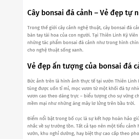
Cây bonsai đá cảnh – Vẻ đẹp tự 
Trong thế giới cây cảnh nghệ thuật, cây bonsai đá cả
bàn tay tài hoa của con người. Tại Thiên Linh Kỳ Viê
những tác phẩm bonsai đá cảnh như trong hình chính
cho nghệ thuật sống xanh.
Vẻ đẹp ấn tượng của bonsai đá 
Bức ảnh trên là hình ảnh thực tế tại vườn Thiên Linh
tùng được uốn tỉ mỉ, mọc vươn từ một khối đá tự nh
vươn cao theo dáng trực – biểu tượng cho sự vững chã
mềm mại như những áng mây lơ lửng trên bầu trời.
Điểm nổi bật trong bố cục là sự kết hợp hoàn hảo giữ
nhắc về sự trường tồn. Tất cả tạo nên một tiểu cản
vườn, khu nghỉ dưỡng, hay biệt thự cao cấp theo ph