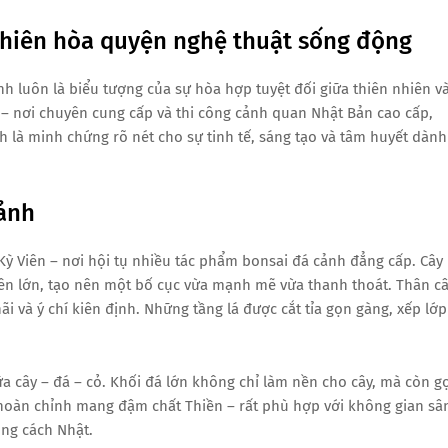
nhiên hòa quyện nghệ thuật sống động
nh luôn là biểu tượng của sự hòa hợp tuyệt đối giữa thiên nhiên v
n – nơi chuyên cung cấp và thi công cảnh quan Nhật Bản cao cấp,
 là minh chứng rõ nét cho sự tinh tế, sáng tạo và tâm huyết dành
cảnh
 Kỳ Viên – nơi hội tụ nhiều tác phẩm bonsai đá cảnh đẳng cấp. Cây
iên lớn, tạo nên một bố cục vừa mạnh mẽ vừa thanh thoát. Thân c
i và ý chí kiên định. Những tầng lá được cắt tỉa gọn gàng, xếp lớp
a cây – đá – cỏ. Khối đá lớn không chỉ làm nền cho cây, mà còn g
h hoàn chỉnh mang đậm chất Thiền – rất phù hợp với không gian sâ
ong cách Nhật.