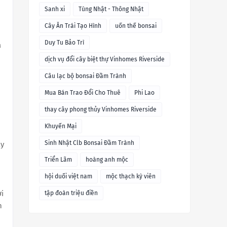
Sanh xi
Tùng Nhật - Thông Nhật
Cây Ăn Trái Tạo Hình
uốn thế bonsai
Duy Tu Bảo Trì
à
dịch vụ đổi cây biệt thự Vinhomes Riverside
Câu lạc bộ bonsai Đầm Trành
Mua Bán Trao Đổi Cho Thuê
Phi Lao
thay cây phong thủy Vinhomes Riverside
Khuyến Mại
Sinh Nhật Clb Bonsai Đầm Trành
ây
Triển Lãm
hoàng anh mộc
hội duối việt nam
mộc thạch kỳ viên
ợi
tập đoàn triệu điền
n