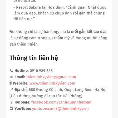
đi du lịch xa.”
Resort Sakura tại Hòa Bình: “Cảnh quan Nhật được
làm quá đẹp, khách cứ chụp ảnh rồi gắn thẻ chúng
tôi liên tục.”
Đó không chỉ là sự hài lòng, mà là
mối gắn kết lâu dài
,
là sự đồng cảm trong gu thẩm mỹ và mong muốn sống
gần thiên nhiên.
Thông tin liên hệ
📞
Hotline:
0916 989 868
📧
Email:
thienlinhkyvien@gmail.com
🌐
Website:
www.thienlinhkyvien.com
📍
Địa chỉ:
888 Đường Cổ Linh, Quận Long Biên, Hà Nội
(Đầu đường hướng đi cao tốc Hải Phòng)
📱
Fanpage:
facebook.com/canhquannhatban
📺
YouTube:
youtube.com/@thienlinhkyvien