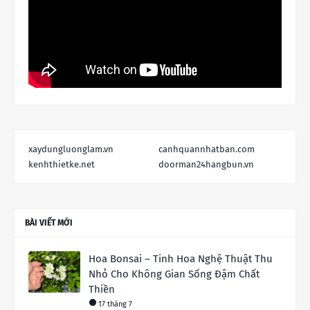
xaydungluonglam.vn
canhquannhatban.com
kenhthietke.net
doorman24hangbun.vn
BÀI VIẾT MỚI
Hoa Bonsai – Tinh Hoa Nghệ Thuật Thu
Nhỏ Cho Không Gian Sống Đậm Chất
Thiền
17 tháng 7