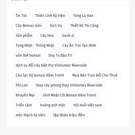
Tin Tức
Thiên Linh Kỳ Viên
Tùng La Hán
Cây Bonsai mini
Dịch Vụ
Thiết Kế Thi Công
Sản phẩm
Cây Hoa
Sanh xi
Tùng Nhật - Thông Nhật
Cây Ăn Trái Tạo Hình
uốn thế bonsai
Duy Tu Bảo Trì
dịch vụ đổi cây biệt thự Vinhomes Riverside
Câu lạc bộ bonsai Đầm Trành
Mua Bán Trao Đổi Cho Thuê
Phi Lao
thay cây phong thủy Vinhomes Riverside
Khuyến Mại
Sinh Nhật Clb Bonsai Đầm Trành
Triển Lãm
hoàng anh mộc
hội duối việt nam
mộc thạch kỳ viên
tập đoàn triệu điền