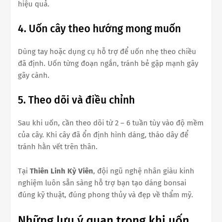
hiệu quả.
4. Uốn cây theo hướng mong muốn
Dùng tay hoặc dụng cụ hỗ trợ để uốn nhẹ theo chiều
đã định. Uốn từng đoạn ngắn, tránh bẻ gập mạnh gây
gãy cành.
5. Theo dõi và điều chỉnh
Sau khi uốn, cần theo dõi từ 2 – 6 tuần tùy vào độ mềm
của cây. Khi cây đã ổn định hình dáng, tháo dây để
tránh hằn vết trên thân.
Tại
Thiên Linh Kỳ Viên
, đội ngũ nghệ nhân giàu kinh
nghiệm luôn sẵn sàng hỗ trợ bạn tạo dáng bonsai
đúng kỹ thuật, đúng phong thủy và đẹp về thẩm mỹ.
Những lưu ý quan trọng khi uốn