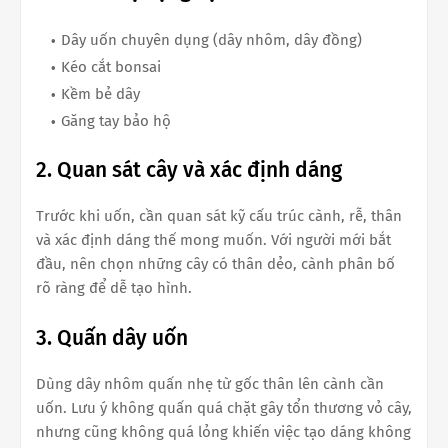
Dây uốn chuyên dụng (dây nhôm, dây đồng)
Kéo cắt bonsai
Kềm bẻ dây
Găng tay bảo hộ
2. Quan sát cây và xác định dáng
Trước khi uốn, cần quan sát kỹ cấu trúc cành, rễ, thân
và xác định dáng thế mong muốn. Với người mới bắt
đầu, nên chọn những cây có thân dẻo, cành phân bố
rõ ràng để dễ tạo hình.
3. Quấn dây uốn
Dùng dây nhôm quấn nhẹ từ gốc thân lên cành cần
uốn. Lưu ý không quấn quá chặt gây tổn thương vỏ cây,
nhưng cũng không quá lỏng khiến việc tạo dáng không