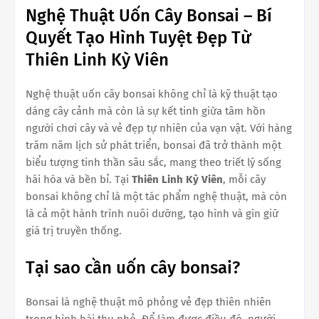
Nghệ Thuật Uốn Cây Bonsai – Bí
Quyết Tạo Hình Tuyệt Đẹp Từ
Thiên Linh Kỳ Viên
Nghệ thuật uốn cây bonsai không chỉ là kỹ thuật tạo
dáng cây cảnh mà còn là sự kết tinh giữa tâm hồn
người chơi cây và vẻ đẹp tự nhiên của vạn vật. Với hàng
trăm năm lịch sử phát triển, bonsai đã trở thành một
biểu tượng tinh thần sâu sắc, mang theo triết lý sống
hài hòa và bền bỉ. Tại
Thiên Linh Kỳ Viên
, mỗi cây
bonsai không chỉ là một tác phẩm nghệ thuật, mà còn
là cả một hành trình nuôi dưỡng, tạo hình và gìn giữ
giá trị truyền thống.
Tại sao cần uốn cây bonsai?
Bonsai là nghệ thuật mô phỏng vẻ đẹp thiên nhiên