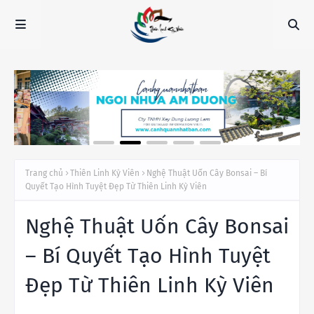
Trang chủ
Thiên Linh Kỳ Viên
Nghệ Thuật Uốn Cây Bonsai – Bí
Quyết Tạo Hình Tuyệt Đẹp Từ Thiên Linh Kỳ Viên
Nghệ Thuật Uốn Cây Bonsai
– Bí Quyết Tạo Hình Tuyệt
Đẹp Từ Thiên Linh Kỳ Viên