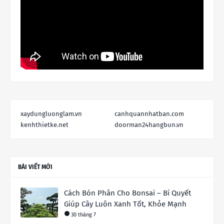
xaydungluonglam.vn
canhquannhatban.com
kenhthietke.net
doorman24hangbun.vn
BÀI VIẾT MỚI
Cách Bón Phân Cho Bonsai – Bí Quyết
Giúp Cây Luôn Xanh Tốt, Khỏe Mạnh
30 tháng 7