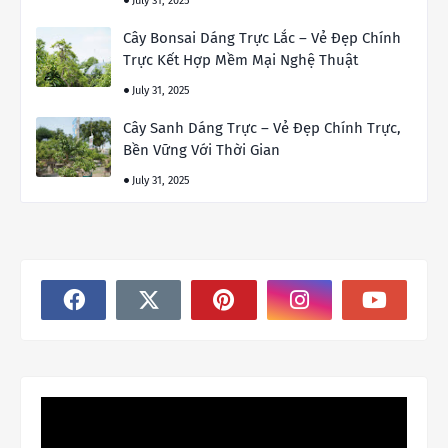
July 31, 2025
Cây Bonsai Dáng Trực Lắc – Vẻ Đẹp Chính
Trực Kết Hợp Mềm Mại Nghệ Thuật
July 31, 2025
Cây Sanh Dáng Trực – Vẻ Đẹp Chính Trực,
Bền Vững Với Thời Gian
July 31, 2025