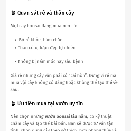
🪴 Quan sát rễ và thân cây
Một cây bonsai đáng mua nên có:
Bộ rễ khỏe, bám chắc
Thân có u, lượn đẹp tự nhiên
Không bị nấm mốc hay sâu bệnh
Giá rẻ nhưng cây vẫn phải có “cái hồn”. Đừng vì rẻ mà
mua vội cây không có dáng hoặc không thể tạo thế về
sau.
🪴 Ưu tiên mua tại vườn uy tín
Nên chọn những
vườn bonsai lâu năm
, có kỹ thuật
chăm cây và tạo thế bài bản. Bạn sẽ được tư vấn tận
tình, chọn đúng cây theo sở thích, hợp phong thủy và