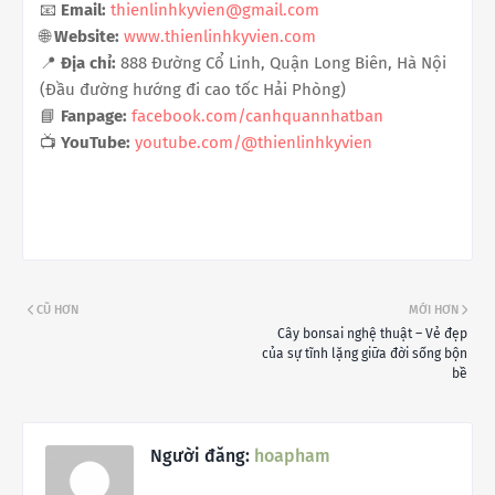
📧
Email:
thienlinhkyvien@gmail.com
🌐
Website:
www.thienlinhkyvien.com
📍
Địa chỉ:
888 Đường Cổ Linh, Quận Long Biên, Hà Nội
(Đầu đường hướng đi cao tốc Hải Phòng)
📘
Fanpage:
facebook.com/canhquannhatban
📺
YouTube:
youtube.com/@thienlinhkyvien
CŨ HƠN
MỚI HƠN
Cây bonsai nghệ thuật – Vẻ đẹp
của sự tĩnh lặng giữa đời sống bộn
bề
Người đăng:
hoapham