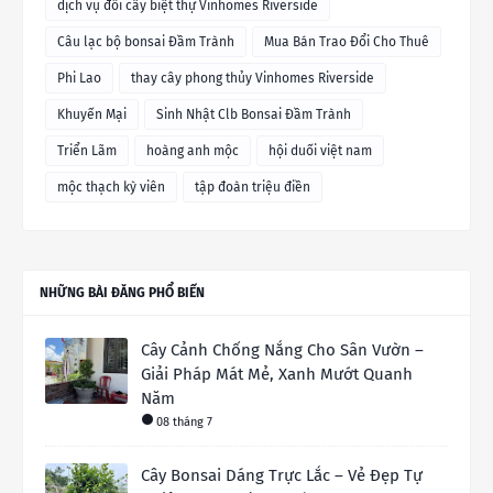
dịch vụ đổi cây biệt thự Vinhomes Riverside
Câu lạc bộ bonsai Đầm Trành
Mua Bán Trao Đổi Cho Thuê
Phi Lao
thay cây phong thủy Vinhomes Riverside
Khuyến Mại
Sinh Nhật Clb Bonsai Đầm Trành
Triển Lãm
hoàng anh mộc
hội duối việt nam
mộc thạch kỳ viên
tập đoàn triệu điền
NHỮNG BÀI ĐĂNG PHỔ BIẾN
Cây Cảnh Chống Nắng Cho Sân Vườn –
Giải Pháp Mát Mẻ, Xanh Mướt Quanh
Năm
08 tháng 7
Cây Bonsai Dáng Trực Lắc – Vẻ Đẹp Tự