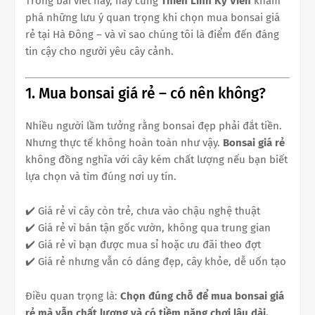
Trong bài viết này, hãy cùng
Thiên Linh Kỳ Viên
khám
phá những lưu ý quan trọng khi chọn mua bonsai giá
rẻ tại Hà Đông – và vì sao chúng tôi là điểm đến đáng
tin cậy cho người yêu cây cảnh.
1. Mua bonsai giá rẻ – có nên không?
Nhiều người lầm tưởng rằng bonsai đẹp phải đắt tiền.
Nhưng thực tế không hoàn toàn như vậy.
Bonsai giá rẻ
không đồng nghĩa với cây kém chất lượng nếu bạn biết
lựa chọn và tìm đúng nơi uy tín.
✔️ Giá rẻ vì cây còn trẻ, chưa vào chậu nghệ thuật
✔️ Giá rẻ vì bán tận gốc vườn, không qua trung gian
✔️ Giá rẻ vì bạn được mua sỉ hoặc ưu đãi theo đợt
✔️ Giá rẻ nhưng vẫn có dáng đẹp, cây khỏe, dễ uốn tạo
Điều quan trọng là:
Chọn đúng chỗ để mua bonsai giá
rẻ mà vẫn chất lượng và có tiềm năng chơi lâu dài.