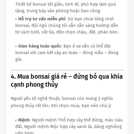
Thiết kế bonsai tối giản, tinh tế, phù hợp làm quà
tặng, trưng bày văn phòng hoặc ban công.
Hỗ trợ tư vấn miễn phí
: Dù bạn chưa từng chơi
bonsai, đội ngũ chúng tôi vẫn sẵn sàng hướng dẫn
từ cách tưới, cắt tỉa, đến chọn chậu, đất, phân bón.
Giao hàng toàn quốc
: Bạn ở xa vẫn có thể đặt
bonsai với cam kết cây an toàn – đúng mẫu – đúng
giá.
4. Mua bonsai giá rẻ – đừng bỏ qua khía
cạnh phong thủy
Ngoài yếu tố nghệ thuật, bonsai còn mang ý nghĩa
phong thủy rất lớn. Khi chọn mua, bạn nên chú ý:
Mệnh
: Người mệnh Thổ hợp cây thế đứng, màu nâu
đất. Người mệnh Mộc hợp cây xanh lá, dáng nghiêng
uốn lượn.