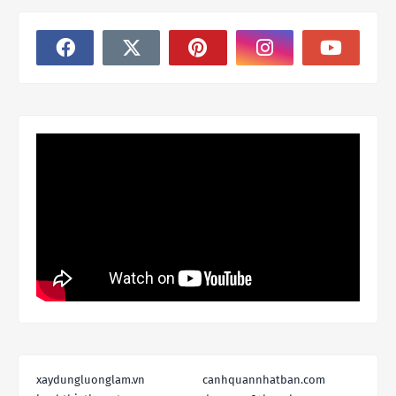
xaydungluonglam.vn
canhquannhatban.com