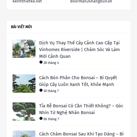
kenhthietke.net
doorman24hangbun.vn
BÀI VIẾT MỚI
Dịch Vụ Thay Thế Cây Cảnh Cao Cấp Tại
Vinhomes Riverside | Chăm Sóc Và Làm
Mới Cảnh Quan
28 tháng 4
Cách Bón Phân Cho Bonsai – Bí Quyết
Giúp Cây Luôn Xanh Tốt, Khỏe Mạnh
30 tháng 7
Tỉa Rễ Bonsai Có Cần Thiết Không? – Góc
Nhìn Từ Nghệ Nhân Bonsai
06 tháng 7
Cách Chăm Bonsai Sau Khi Tạo Dáng – Bí