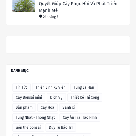
Quyết Giúp Cây Phục Hồi Và Phát Triển
Mạnh Mẽ
24 tháng 7
DANH MỤC
Tin Tức
Thiên Linh Kỳ Viên
Tùng La Hán
Cây Bonsai mini
Dịch Vụ
Thiết Kế Thi Công
Sản phẩm
Cây Hoa
Sanh xi
Tùng Nhật - Thông Nhật
Cây Ăn Trái Tạo Hình
uốn thế bonsai
Duy Tu Bảo Trì