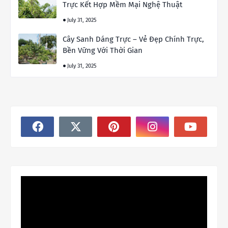
Trực Kết Hợp Mềm Mại Nghệ Thuật
July 31, 2025
Cây Sanh Dáng Trực – Vẻ Đẹp Chính Trực,
Bền Vững Với Thời Gian
July 31, 2025