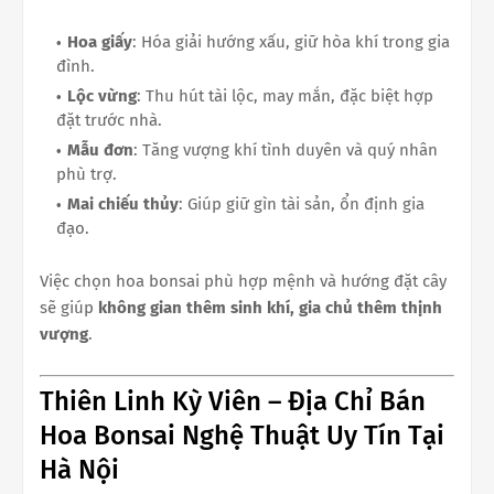
Hoa giấy
: Hóa giải hướng xấu, giữ hòa khí trong gia
đình.
Lộc vừng
: Thu hút tài lộc, may mắn, đặc biệt hợp
đặt trước nhà.
Mẫu đơn
: Tăng vượng khí tình duyên và quý nhân
phù trợ.
Mai chiếu thủy
: Giúp giữ gìn tài sản, ổn định gia
đạo.
Việc chọn hoa bonsai phù hợp mệnh và hướng đặt cây
sẽ giúp
không gian thêm sinh khí, gia chủ thêm thịnh
vượng
.
Thiên Linh Kỳ Viên – Địa Chỉ Bán
Hoa Bonsai Nghệ Thuật Uy Tín Tại
Hà Nội