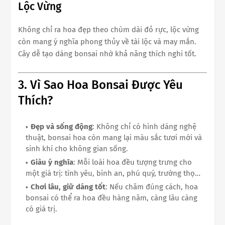
Lộc Vừng
Không chỉ ra hoa đẹp theo chùm dài đỏ rực, lộc vừng
còn mang ý nghĩa phong thủy về tài lộc và may mắn.
Cây dễ tạo dáng bonsai nhờ khả năng thích nghi tốt.
3. Vì Sao Hoa Bonsai Được Yêu
Thích?
Đẹp và sống động
: Không chỉ có hình dáng nghệ
thuật, bonsai hoa còn mang lại màu sắc tươi mới và
sinh khí cho không gian sống.
Giàu ý nghĩa
: Mỗi loài hoa đều tượng trưng cho
một giá trị: tình yêu, bình an, phú quý, trường thọ…
Chơi lâu, giữ dáng tốt
: Nếu chăm đúng cách, hoa
bonsai có thể ra hoa đều hàng năm, càng lâu càng
có giá trị.