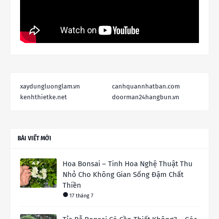
xaydungluonglam.vn
canhquannhatban.com
kenhthietke.net
doorman24hangbun.vn
BÀI VIẾT MỚI
Hoa Bonsai – Tinh Hoa Nghệ Thuật Thu
Nhỏ Cho Không Gian Sống Đậm Chất
Thiền
17 tháng 7