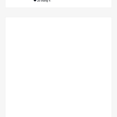
28 tháng 4