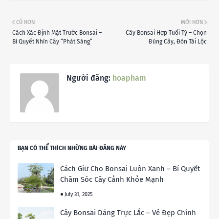
CŨ HƠN
MỚI HƠN
Cách Xác Định Mặt Trước Bonsai –
Cây Bonsai Hợp Tuổi Tý – Chọn
Bí Quyết Nhìn Cây “Phát Sáng”
Đúng Cây, Đón Tài Lộc
Người đăng:
hoapham
BẠN CÓ THỂ THÍCH NHỮNG BÀI ĐĂNG NÀY
Cách Giữ Cho Bonsai Luôn Xanh – Bí Quyết
Chăm Sóc Cây Cảnh Khỏe Mạnh
July 31, 2025
Cây Bonsai Dáng Trực Lắc – Vẻ Đẹp Chính