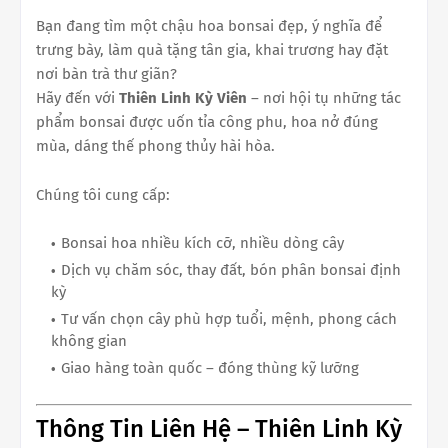
Bạn đang tìm một chậu hoa bonsai đẹp, ý nghĩa để
trưng bày, làm quà tặng tân gia, khai trương hay đặt
nơi bàn trà thư giãn?
Hãy đến với
Thiên Linh Kỳ Viên
– nơi hội tụ những tác
phẩm bonsai được uốn tỉa công phu, hoa nở đúng
mùa, dáng thế phong thủy hài hòa.
Chúng tôi cung cấp:
Bonsai hoa nhiều kích cỡ, nhiều dòng cây
Dịch vụ chăm sóc, thay đất, bón phân bonsai định
kỳ
Tư vấn chọn cây phù hợp tuổi, mệnh, phong cách
không gian
Giao hàng toàn quốc – đóng thùng kỹ lưỡng
Thông Tin Liên Hệ – Thiên Linh Kỳ