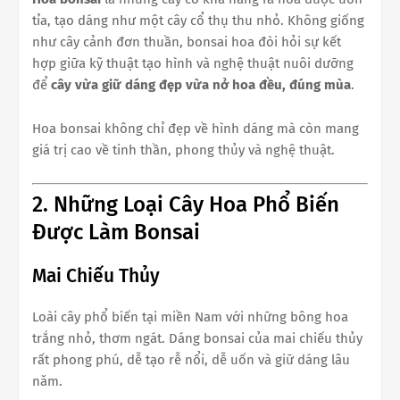
tỉa, tạo dáng như một cây cổ thụ thu nhỏ. Không giống
như cây cảnh đơn thuần, bonsai hoa đòi hỏi sự kết
hợp giữa kỹ thuật tạo hình và nghệ thuật nuôi dưỡng
để
cây vừa giữ dáng đẹp vừa nở hoa đều, đúng mùa
.
Hoa bonsai không chỉ đẹp về hình dáng mà còn mang
giá trị cao về tinh thần, phong thủy và nghệ thuật.
2. Những Loại Cây Hoa Phổ Biến
Được Làm Bonsai
Mai Chiếu Thủy
Loài cây phổ biến tại miền Nam với những bông hoa
trắng nhỏ, thơm ngát. Dáng bonsai của mai chiếu thủy
rất phong phú, dễ tạo rễ nổi, dễ uốn và giữ dáng lâu
năm.