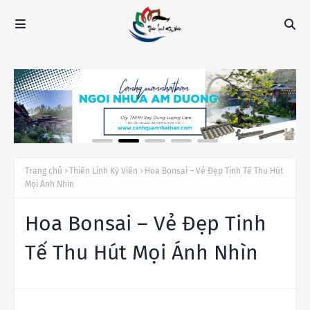
Trang chủ
Thiên Linh Kỳ Viên
Hoa Bonsai – Vẻ Đẹp Tinh Tế Thu Hút
Mọi Ánh Nhìn
Hoa Bonsai – Vẻ Đẹp Tinh
Tế Thu Hút Mọi Ánh Nhìn