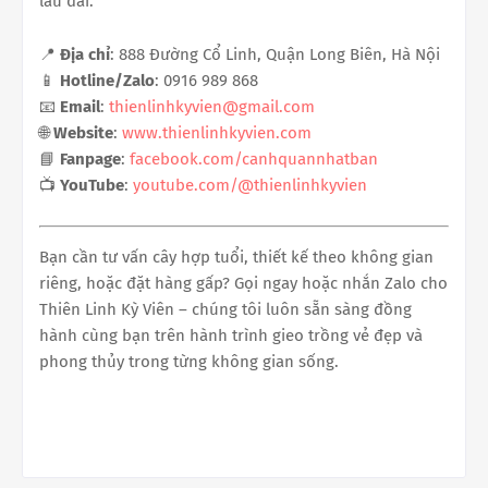
lâu dài.
📍
Địa chỉ
: 888 Đường Cổ Linh, Quận Long Biên, Hà Nội
📱
Hotline/Zalo
: 0916 989 868
📧
Email
:
thienlinhkyvien@gmail.com
🌐
Website
:
www.thienlinhkyvien.com
📘
Fanpage
:
facebook.com/canhquannhatban
📺
YouTube
:
youtube.com/@thienlinhkyvien
Bạn cần tư vấn cây hợp tuổi, thiết kế theo không gian
riêng, hoặc đặt hàng gấp? Gọi ngay hoặc nhắn Zalo cho
Thiên Linh Kỳ Viên – chúng tôi luôn sẵn sàng đồng
hành cùng bạn trên hành trình gieo trồng vẻ đẹp và
phong thủy trong từng không gian sống.