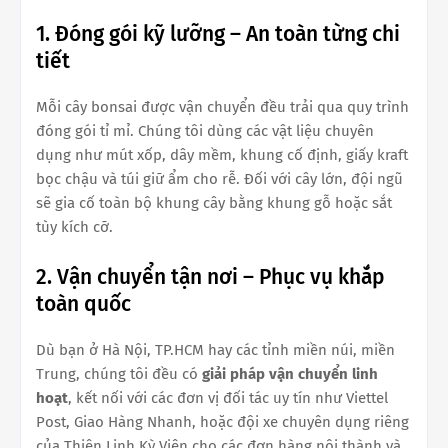
1. Đóng gói kỹ lưỡng – An toàn từng chi
tiết
Mỗi cây bonsai được vận chuyển đều trải qua quy trình
đóng gói tỉ mỉ. Chúng tôi dùng các vật liệu chuyên
dụng như mút xốp, dây mềm, khung cố định, giấy kraft
bọc chậu và túi giữ ẩm cho rễ. Đối với cây lớn, đội ngũ
sẽ gia cố toàn bộ khung cây bằng khung gỗ hoặc sắt
tùy kích cỡ.
2. Vận chuyển tận nơi – Phục vụ khắp
toàn quốc
Dù bạn ở Hà Nội, TP.HCM hay các tỉnh miền núi, miền
Trung, chúng tôi đều có
giải pháp vận chuyển linh
hoạt
, kết nối với các đơn vị đối tác uy tín như Viettel
Post, Giao Hàng Nhanh, hoặc đội xe chuyên dụng riêng
của Thiên Linh Kỳ Viên cho các đơn hàng nội thành và