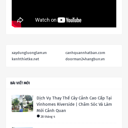
xaydungluonglam.vn
canhquannhatban.com
kenhthietke.net
doorman24hangbun.vn
BÀI VIẾT MỚI
Dịch Vụ Thay Thế Cây Cảnh Cao Cấp Tại
Vinhomes Riverside | Chăm Sóc Và Làm
Mới Cảnh Quan
28 tháng 4