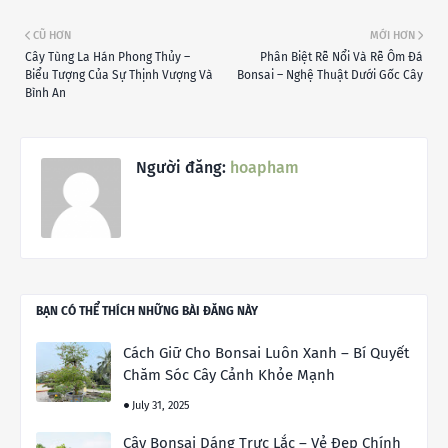
CŨ HƠN
MỚI HƠN
Cây Tùng La Hán Phong Thủy –
Phân Biệt Rễ Nổi Và Rễ Ôm Đá
Biểu Tượng Của Sự Thịnh Vượng Và
Bonsai – Nghệ Thuật Dưới Gốc Cây
Bình An
Người đăng:
hoapham
BẠN CÓ THỂ THÍCH NHỮNG BÀI ĐĂNG NÀY
Cách Giữ Cho Bonsai Luôn Xanh – Bí Quyết
Chăm Sóc Cây Cảnh Khỏe Mạnh
July 31, 2025
Cây Bonsai Dáng Trực Lắc – Vẻ Đẹp Chính