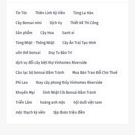
Tin Tức
Thiên Linh Kỳ Viên
Tùng La Hán
Cây Bonsai mini
Dịch Vụ
Thiết Kế Thi Công
Sản phẩm
Cây Hoa
Sanh xi
Tùng Nhật - Thông Nhật
Cây Ăn Trái Tạo Hình
uốn thế bonsai
Duy Tu Bảo Trì
dịch vụ đổi cây biệt thự Vinhomes Riverside
Câu lạc bộ bonsai Đầm Trành
Mua Bán Trao Đổi Cho Thuê
Phi Lao
thay cây phong thủy Vinhomes Riverside
Khuyến Mại
Sinh Nhật Clb Bonsai Đầm Trành
Triển Lãm
hoàng anh mộc
hội duối việt nam
mộc thạch kỳ viên
tập đoàn triệu điền