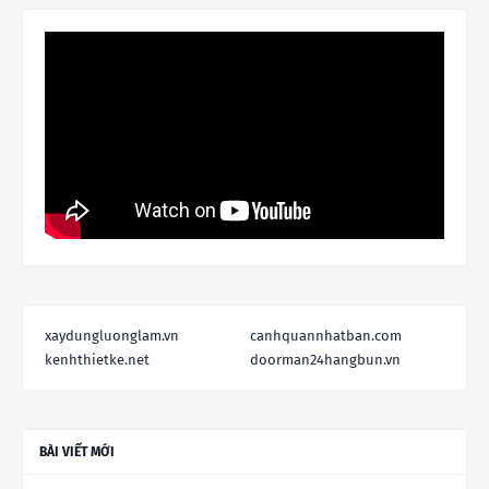
xaydungluonglam.vn
canhquannhatban.com
kenhthietke.net
doorman24hangbun.vn
BÀI VIẾT MỚI