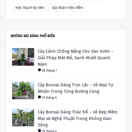
mộc thạch kỳ viên
tập đoàn triệu điền
NHỮNG BÀI ĐĂNG PHỔ BIẾN
Cây Cảnh Chống Nắng Cho Sân Vườn –
Giải Pháp Mát Mẻ, Xanh Mướt Quanh
Năm
08 tháng 7
Cây Bonsai Dáng Trực Lắc – Vẻ Đẹp Tự
Nhiên Trong Từng Đường Cong
19 tháng 6
Cây Bonsai Dáng Thác Đổ – Vẻ Đẹp Mềm
Mại và Nghệ Thuật Trong Không Gian
Sống
19 tháng 6