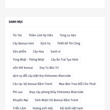
DANH MỤC
Tin Tức
Thiên Linh Kỳ Viên
Tùng La Hán
Cây Bonsai mini
Dịch Vụ
Thiết Kế Thi Công
Sản phẩm
Cây Hoa
Sanh xi
Tùng Nhật - Thông Nhật
Cây Ăn Trái Tạo Hình
uốn thế bonsai
Duy Tu Bảo Trì
dịch vụ đổi cây biệt thự Vinhomes Riverside
Câu lạc bộ bonsai Đầm Trành
Mua Bán Trao Đổi Cho Thuê
Phi Lao
thay cây phong thủy Vinhomes Riverside
Khuyến Mại
Sinh Nhật Clb Bonsai Đầm Trành
Triển Lãm
hoàng anh mộc
hội duối việt nam