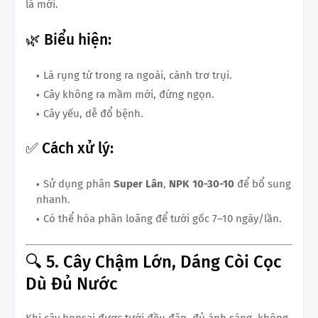
lá mới.
🌿 Biểu hiện:
Lá rụng từ trong ra ngoài, cành trơ trụi.
Cây không ra mầm mới, đứng ngọn.
Cây yếu, dễ đổ bệnh.
✅ Cách xử lý:
Sử dụng phân
Super Lân
,
NPK 10-30-10
để bổ sung
nhanh.
Có thể hòa phân loãng để tưới gốc 7–10 ngày/lần.
🔍 5. Cây Chậm Lớn, Dáng Còi Cọc
Dù Đủ Nước
Khi cây bonsai được tưới đều đặn, đủ ánh sáng, không