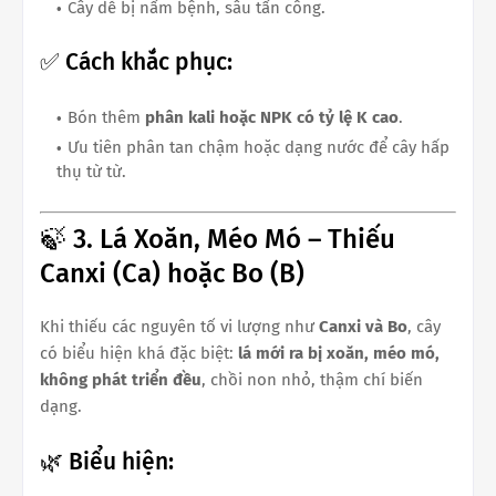
Cây dễ bị nấm bệnh, sâu tấn công.
✅ Cách khắc phục:
Bón thêm
phân kali hoặc NPK có tỷ lệ K cao
.
Ưu tiên phân tan chậm hoặc dạng nước để cây hấp
thụ từ từ.
🍃 3. Lá Xoăn, Méo Mó – Thiếu
Canxi (Ca) hoặc Bo (B)
Khi thiếu các nguyên tố vi lượng như
Canxi và Bo
, cây
có biểu hiện khá đặc biệt:
lá mới ra bị xoăn, méo mó,
không phát triển đều
, chồi non nhỏ, thậm chí biến
dạng.
🌿 Biểu hiện: