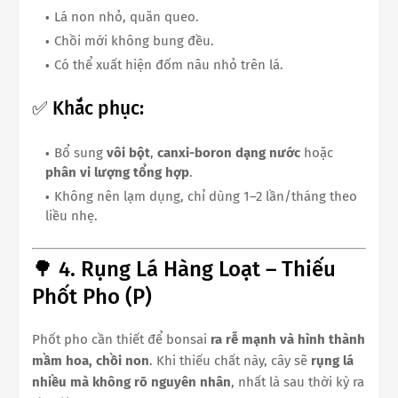
Lá non nhỏ, quăn queo.
Chồi mới không bung đều.
Có thể xuất hiện đốm nâu nhỏ trên lá.
✅ Khắc phục:
Bổ sung
vôi bột
,
canxi-boron dạng nước
hoặc
phân vi lượng tổng hợp
.
Không nên lạm dụng, chỉ dùng 1–2 lần/tháng theo
liều nhẹ.
🌳 4. Rụng Lá Hàng Loạt – Thiếu
Phốt Pho (P)
Phốt pho cần thiết để bonsai
ra rễ mạnh và hình thành
mầm hoa, chồi non
. Khi thiếu chất này, cây sẽ
rụng lá
nhiều mà không rõ nguyên nhân
, nhất là sau thời kỳ ra