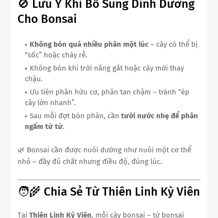
🚫 Lưu Ý Khi Bổ Sung Dinh Dưỡng
Cho Bonsai
Không bón quá nhiều phân một lúc
– cây có thể bị
“sốc” hoặc cháy rễ.
Không bón khi trời nắng gắt hoặc cây mới thay
chậu.
Ưu tiên phân hữu cơ, phân tan chậm – tránh “ép
cây lớn nhanh”.
Sau mỗi đợt bón phân, cần
tưới nước nhẹ để phân
ngấm từ từ
.
🌿 Bonsai cần được nuôi dưỡng như nuôi một cơ thể
nhỏ – đầy đủ chất nhưng điều độ, đúng lúc.
🧑‍🌾 Chia Sẻ Từ Thiên Linh Kỳ Viên
Tại
Thiên Linh Kỳ Viên
, mỗi cây bonsai – từ bonsai