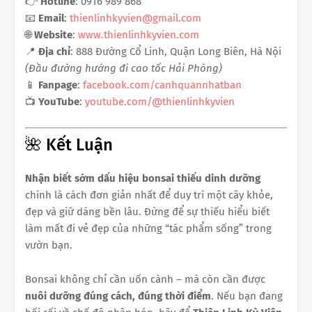
👉
Hotline
: 0916 989 868
📧
Email
:
thienlinhkyvien@gmail.com
🌐
Website
:
www.thienlinhkyvien.com
📍
Địa chỉ
: 888 Đường Cổ Linh, Quận Long Biên, Hà Nội
(Đầu đường hướng đi cao tốc Hải Phòng)
📱
Fanpage
:
facebook.com/canhquannhatban
📺
YouTube
:
youtube.com/@thienlinhkyvien
🌺 Kết Luận
Nhận biết sớm dấu hiệu bonsai thiếu dinh dưỡng
chính là cách đơn giản nhất để duy trì một cây khỏe,
đẹp và giữ dáng bền lâu. Đừng để sự thiếu hiểu biết
làm mất đi vẻ đẹp của những “tác phẩm sống” trong
vườn bạn.
Bonsai không chỉ cần uốn cành – mà còn cần được
nuôi dưỡng đúng cách, đúng thời điểm
. Nếu bạn đang