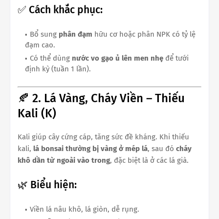
✅ Cách khắc phục:
Bổ sung
phân đạm
hữu cơ hoặc phân NPK có tỷ lệ
đạm cao.
Có thể dùng
nước vo gạo ủ lên men nhẹ
để tưới
định kỳ (tuần 1 lần).
🍂 2. Lá Vàng, Cháy Viền – Thiếu
Kali (K)
Kali giúp cây cứng cáp, tăng sức đề kháng. Khi thiếu
kali,
lá bonsai thường bị vàng ở mép lá
, sau đó
cháy
khô dần từ ngoài vào trong
, đặc biệt là ở các lá già.
🌿 Biểu hiện:
Viền lá nâu khô, lá giòn, dễ rụng.