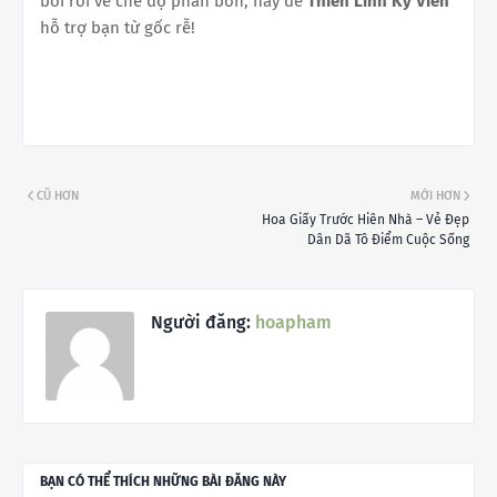
bối rối về chế độ phân bón, hãy để
Thiên Linh Kỳ Viên
hỗ trợ bạn từ gốc rễ!
CŨ HƠN
MỚI HƠN
Hoa Giấy Trước Hiên Nhà – Vẻ Đẹp
Dân Dã Tô Điểm Cuộc Sống
Người đăng:
hoapham
BẠN CÓ THỂ THÍCH NHỮNG BÀI ĐĂNG NÀY