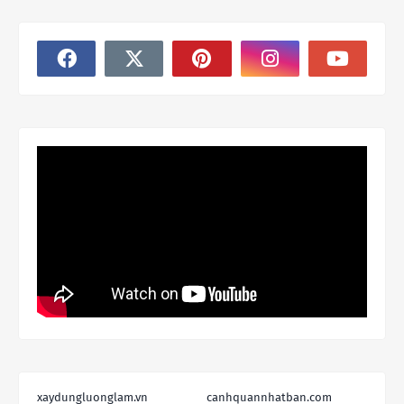
xaydungluonglam.vn
canhquannhatban.com