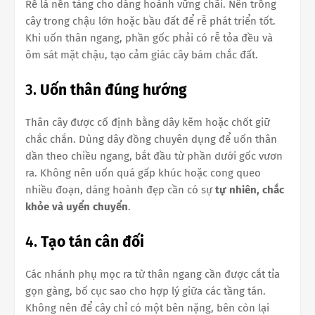
Rễ là nền tảng cho dáng hoành vững chãi. Nên trồng
cây trong chậu lớn hoặc bầu đất để rễ phát triển tốt.
Khi uốn thân ngang, phần gốc phải có rễ tỏa đều và
ôm sát mặt chậu, tạo cảm giác cây bám chắc đất.
3.
Uốn thân đúng hướng
Thân cây được cố định bằng dây kẽm hoặc chốt giữ
chắc chắn. Dùng dây đồng chuyên dụng để uốn thân
dần theo chiều ngang, bắt đầu từ phần dưới gốc vươn
ra. Không nên uốn quá gấp khúc hoặc cong queo
nhiều đoạn, dáng hoành đẹp cần có sự
tự nhiên, chắc
khỏe và uyển chuyển
.
4.
Tạo tán cân đối
Các nhánh phụ mọc ra từ thân ngang cần được cắt tỉa
gọn gàng, bố cục sao cho hợp lý giữa các tầng tán.
Không nên để cây chỉ có một bên nặng, bên còn lại