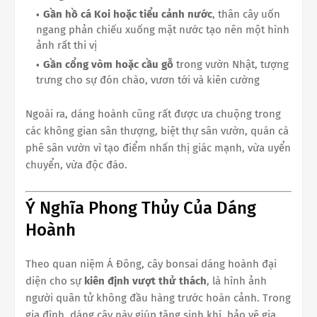
Gần hồ cá Koi hoặc tiểu cảnh nước
, thân cây uốn
ngang phản chiếu xuống mặt nước tạo nên một hình
ảnh rất thi vị
Gần cổng vòm hoặc cầu gỗ
trong vườn Nhật, tượng
trưng cho sự đón chào, vươn tới và kiên cường
Ngoài ra, dáng hoành cũng rất được ưa chuộng trong
các không gian sân thượng, biệt thự sân vườn, quán cà
phê sân vườn vì tạo điểm nhấn thị giác mạnh, vừa uyển
chuyển, vừa độc đáo.
Ý Nghĩa Phong Thủy Của Dáng
Hoành
Theo quan niệm Á Đông, cây bonsai dáng hoành đại
diện cho sự
kiên định vượt thử thách
, là hình ảnh
người quân tử không đầu hàng trước hoàn cảnh. Trong
gia đình, dáng cây này giúp tăng sinh khí, bảo vệ gia