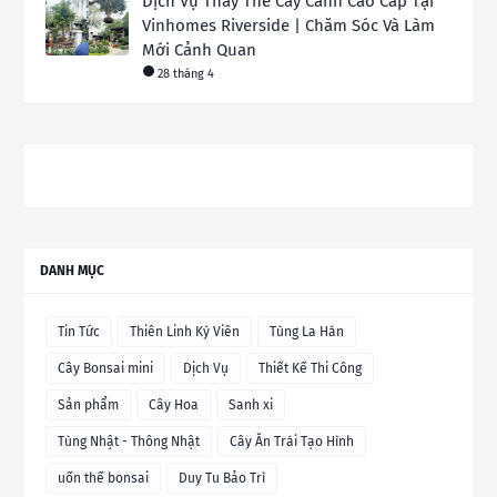
Dịch Vụ Thay Thế Cây Cảnh Cao Cấp Tại
Vinhomes Riverside | Chăm Sóc Và Làm
Mới Cảnh Quan
28 tháng 4
DANH MỤC
Tin Tức
Thiên Linh Kỳ Viên
Tùng La Hán
Cây Bonsai mini
Dịch Vụ
Thiết Kế Thi Công
Sản phẩm
Cây Hoa
Sanh xi
Tùng Nhật - Thông Nhật
Cây Ăn Trái Tạo Hình
uốn thế bonsai
Duy Tu Bảo Trì