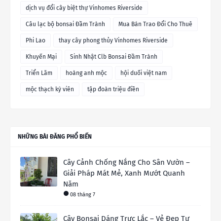
dịch vụ đổi cây biệt thự Vinhomes Riverside
Câu lạc bộ bonsai Đầm Trành
Mua Bán Trao Đổi Cho Thuê
Phi Lao
thay cây phong thủy Vinhomes Riverside
Khuyến Mại
Sinh Nhật Clb Bonsai Đầm Trành
Triển Lãm
hoàng anh mộc
hội duối việt nam
mộc thạch kỳ viên
tập đoàn triệu điền
NHỮNG BÀI ĐĂNG PHỔ BIẾN
Cây Cảnh Chống Nắng Cho Sân Vườn –
Giải Pháp Mát Mẻ, Xanh Mướt Quanh
Năm
08 tháng 7
Cây Bonsai Dáng Trực Lắc – Vẻ Đẹp Tự