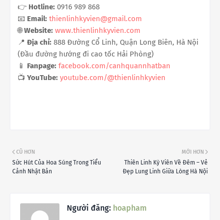
👉
Hotline:
0916 989 868
📧
Email:
thienlinhkyvien@gmail.com
🌐
Website:
www.thienlinhkyvien.com
📍
Địa chỉ:
888 Đường Cổ Linh, Quận Long Biên, Hà Nội
(Đầu đường hướng đi cao tốc Hải Phòng)
📱
Fanpage:
facebook.com/canhquannhatban
📺
YouTube:
youtube.com/@thienlinhkyvien
CŨ HƠN
MỚI HƠN
Sức Hút Của Hoa Súng Trong Tiểu
Thiên Linh Kỳ Viên Về Đêm – Vẻ
Cảnh Nhật Bản
Đẹp Lung Linh Giữa Lòng Hà Nội
Người đăng:
hoapham