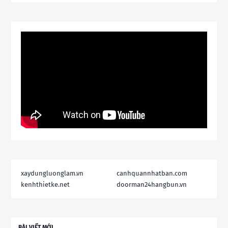
xaydungluonglam.vn
canhquannhatban.com
kenhthietke.net
doorman24hangbun.vn
BÀI VIẾT MỚI