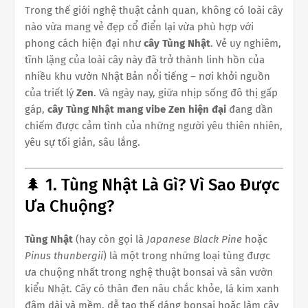
Trong thế giới nghệ thuật cảnh quan, không có loài cây
nào vừa mang vẻ đẹp cổ điển lại vừa phù hợp với
phong cách hiện đại như
cây Tùng Nhật
. Vẻ uy nghiêm,
tĩnh lặng của loài cây này đã trở thành linh hồn của
nhiều khu vườn Nhật Bản nổi tiếng – nơi khởi nguồn
của triết lý
Zen
. Và ngày nay, giữa nhịp sống đô thị gấp
gáp,
cây Tùng Nhật mang vibe Zen hiện đại
đang dần
chiếm được cảm tình của những người yêu thiên nhiên,
yêu sự tối giản, sâu lắng.
🌲 1. Tùng Nhật Là Gì? Vì Sao Được
Ưa Chuộng?
Tùng Nhật
(hay còn gọi là
Japanese Black Pine
hoặc
Pinus thunbergii
) là một trong những loại tùng được
ưa chuộng nhất trong nghệ thuật bonsai và sân vườn
kiểu Nhật. Cây có thân đen nâu chắc khỏe, lá kim xanh
đậm dài và mềm, dễ tạo thế dáng bonsai hoặc làm cây