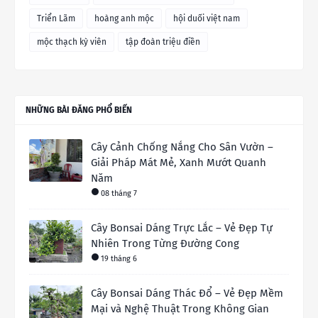
Triển Lãm
hoàng anh mộc
hội duối việt nam
mộc thạch kỳ viên
tập đoàn triệu điền
NHỮNG BÀI ĐĂNG PHỔ BIẾN
Cây Cảnh Chống Nắng Cho Sân Vườn –
Giải Pháp Mát Mẻ, Xanh Mướt Quanh
Năm
08 tháng 7
Cây Bonsai Dáng Trực Lắc – Vẻ Đẹp Tự
Nhiên Trong Từng Đường Cong
19 tháng 6
Cây Bonsai Dáng Thác Đổ – Vẻ Đẹp Mềm
Mại và Nghệ Thuật Trong Không Gian