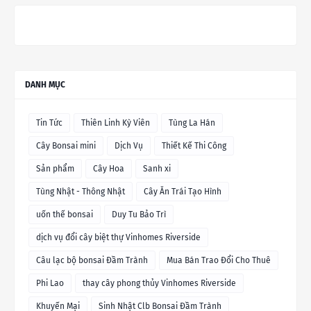
DANH MỤC
Tin Tức
Thiên Linh Kỳ Viên
Tùng La Hán
Cây Bonsai mini
Dịch Vụ
Thiết Kế Thi Công
Sản phẩm
Cây Hoa
Sanh xi
Tùng Nhật - Thông Nhật
Cây Ăn Trái Tạo Hình
uốn thế bonsai
Duy Tu Bảo Trì
dịch vụ đổi cây biệt thự Vinhomes Riverside
Câu lạc bộ bonsai Đầm Trành
Mua Bán Trao Đổi Cho Thuê
Phi Lao
thay cây phong thủy Vinhomes Riverside
Khuyến Mại
Sinh Nhật Clb Bonsai Đầm Trành