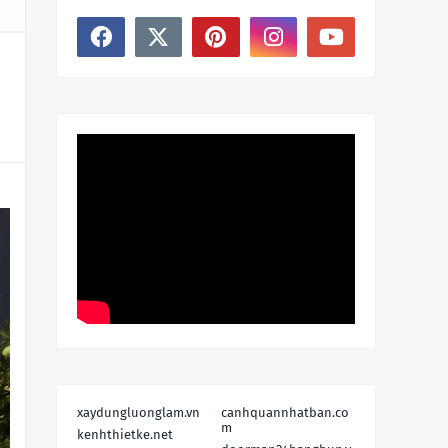
xaydungluonglam.vn
canhquannhatban.co
m
kenhthietke.net