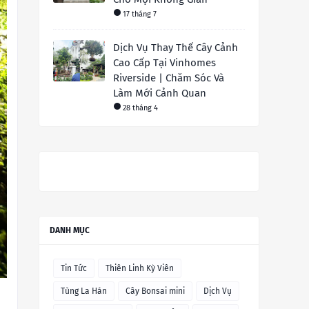
17 tháng 7
Dịch Vụ Thay Thế Cây Cảnh
Cao Cấp Tại Vinhomes
Riverside | Chăm Sóc Và
Làm Mới Cảnh Quan
28 tháng 4
DANH MỤC
Tin Tức
Thiên Linh Kỳ Viên
Tùng La Hán
Cây Bonsai mini
Dịch Vụ