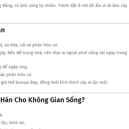
 đãng, có ánh sáng tự nhiên. Tránh đặt ở nơi tối ẩm vì sẽ làm cây
án
ịt, xơ dừa, cát và phân hữu cơ.
gày. Nếu để trong nhà, nên đưa ra ngoài phơi nắng vài ngày trong
g để ngập úng.
oặc phân hữu cơ.
giữ thế bonsai đẹp, đồng thời kích thích cây ra lộc mới.
a Hán Cho Không Gian Sống?
à.
 lộc, bình an.