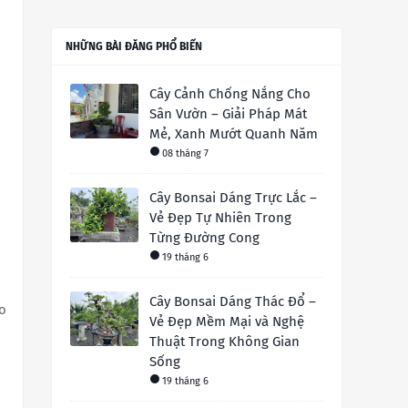
NHỮNG BÀI ĐĂNG PHỔ BIẾN
Cây Cảnh Chống Nắng Cho
Sân Vườn – Giải Pháp Mát
Mẻ, Xanh Mướt Quanh Năm
08 tháng 7
Cây Bonsai Dáng Trực Lắc –
Vẻ Đẹp Tự Nhiên Trong
Từng Đường Cong
19 tháng 6
Cây Bonsai Dáng Thác Đổ –
o
Vẻ Đẹp Mềm Mại và Nghệ
Thuật Trong Không Gian
Sống
19 tháng 6