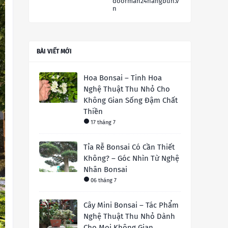
doorman24hangbun.v
n
BÀI VIẾT MỚI
Hoa Bonsai – Tinh Hoa
Nghệ Thuật Thu Nhỏ Cho
Không Gian Sống Đậm Chất
Thiền
17 tháng 7
Tỉa Rễ Bonsai Có Cần Thiết
Không? – Góc Nhìn Từ Nghệ
Nhân Bonsai
06 tháng 7
Cây Mini Bonsai – Tác Phẩm
Nghệ Thuật Thu Nhỏ Dành
Cho Mọi Không Gian