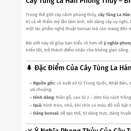
Cây Tùng La Hán Phong Thủy – Bi
Trong thế giới cây cảnh phong thủy,
cây Tùng La Hán
trị cả về thẩm mỹ lẫn tâm linh. Với dáng cây uy nghi
một tác phẩm nghệ thuật bonsai mà còn mang đến may
Bài viết này sẽ giúp bạn hiểu rõ hơn về
ý nghĩa phon
triển tốt, trở thành điểm nhấn cho không gian sống.
🌲 Đặc Điểm Của Cây Tùng La Há
Nguồn gốc:
có xuất xứ từ Trung Quốc, Nhật Bản, 
ưa chuộng.
Hình dáng:
thân gỗ, cao từ 2 – 20m tùy cách trồn
Quả:
hình tròn, nhỏ, khi chín có màu đỏ nổi bật 
Dáng bonsai:
dễ tạo thế, từ dáng trực, dáng hu
🌿 Ý Nghĩa Phong Thủy Của Cây 