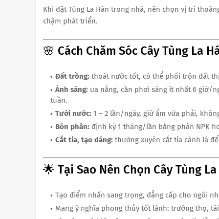
Khi đặt Tùng La Hán trong nhà, nên chọn vị trí thoáng
chậm phát triển.
🌸 Cách Chăm Sóc Cây Tùng La H
Đất trồng:
thoát nước tốt, có thể phối trộn đất th
Ánh sáng:
ưa nắng, cần phơi sáng ít nhất 6 giờ/n
tuần.
Tưới nước:
1 – 2 lần/ngày, giữ ẩm vừa phải, khôn
Bón phân:
định kỳ 1 tháng/lần bằng phân NPK h
Cắt tỉa, tạo dáng:
thường xuyên cắt tỉa cành lá để 
🌟 Tại Sao Nên Chọn Cây Tùng L
Tạo điểm nhấn sang trọng, đẳng cấp cho ngôi nh
Mang ý nghĩa phong thủy tốt lành: trường thọ, tài