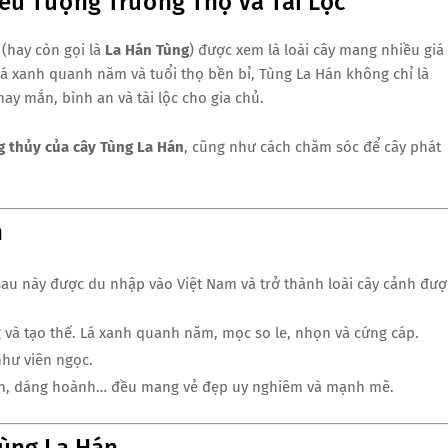
ểu Tượng Trường Thọ Và Tài Lộc
(hay còn gọi là
La Hán Tùng
) được xem là loài cây mang nhiều giá
, lá xanh quanh năm và tuổi thọ bền bỉ, Tùng La Hán không chỉ là
 mắn, bình an và tài lộc cho gia chủ.
g thủy của cây Tùng La Hán
, cũng như cách chăm sóc để cây phát
n
sau này được du nhập vào Việt Nam và trở thành loài cây cảnh đượ
g và tạo thế. Lá xanh quanh năm, mọc so le, nhọn và cứng cáp.
như viên ngọc.
yền, dáng hoành… đều mang vẻ đẹp uy nghiêm và mạnh mẽ.
Tùng La Hán