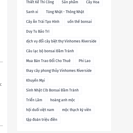
Thiết Kế Thi Công
Sản phẩm
Cây Hoa
Sanh xi
Tùng Nhật - Thông Nhật
Cây Ăn Trái Tạo Hình
uốn thế bonsai
Duy Tu Bảo Trì
dịch vụ đổi cây biệt thự Vinhomes Riverside
Câu lạc bộ bonsai Đầm Trành
Mua Bán Trao Đổi Cho Thuê
Phi Lao
thay cây phong thủy Vinhomes Riverside
Khuyến Mại
c
Sinh Nhật Clb Bonsai Đầm Trành
Triển Lãm
hoàng anh mộc
hội duối việt nam
mộc thạch kỳ viên
tập đoàn triệu điền