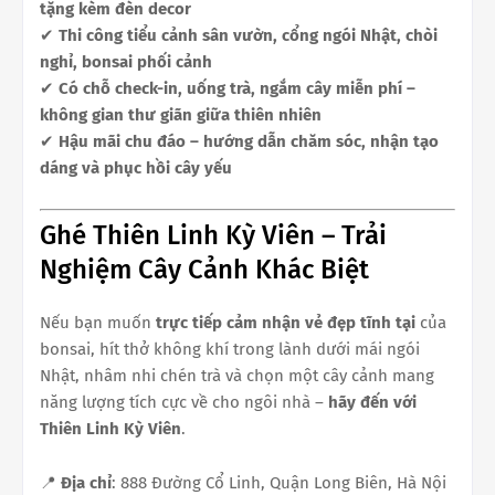
tặng kèm đèn decor
✔
Thi công tiểu cảnh sân vườn, cổng ngói Nhật, chòi
nghỉ, bonsai phối cảnh
✔
Có chỗ check-in, uống trà, ngắm cây miễn phí –
không gian thư giãn giữa thiên nhiên
✔
Hậu mãi chu đáo – hướng dẫn chăm sóc, nhận tạo
dáng và phục hồi cây yếu
Ghé Thiên Linh Kỳ Viên – Trải
Nghiệm Cây Cảnh Khác Biệt
Nếu bạn muốn
trực tiếp cảm nhận vẻ đẹp tĩnh tại
của
bonsai, hít thở không khí trong lành dưới mái ngói
Nhật, nhâm nhi chén trà và chọn một cây cảnh mang
năng lượng tích cực về cho ngôi nhà –
hãy đến với
Thiên Linh Kỳ Viên
.
📍
Địa chỉ
: 888 Đường Cổ Linh, Quận Long Biên, Hà Nội