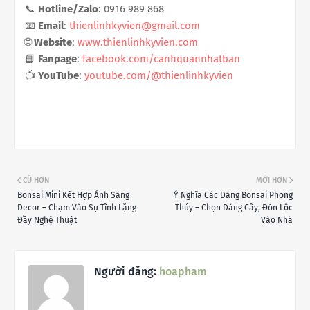
📞
Hotline/Zalo
: 0916 989 868
📧
Email
:
thienlinhkyvien@gmail.com
🌐
Website
:
www.thienlinhkyvien.com
📘
Fanpage
:
facebook.com/canhquannhatban
📺
YouTube
:
youtube.com/@thienlinhkyvien
CŨ HƠN
MỚI HƠN
Bonsai Mini Kết Hợp Ánh Sáng
Ý Nghĩa Các Dáng Bonsai Phong
Decor – Chạm Vào Sự Tĩnh Lặng
Thủy – Chọn Dáng Cây, Đón Lộc
Đầy Nghệ Thuật
Vào Nhà
Người đăng:
hoapham