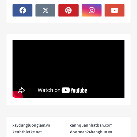
xaydungluonglam.vn
canhquannhatban.com
kenhthietke.net
doorman24hangbun.vn