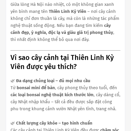
Giữa lòng Hà Nội náo nhiệt, có một không gian xanh
yên bình mang tên
Thiên Linh Kỳ Viên
– nơi cây cảnh
không chỉ đơn thuần là cây, mà còn là những tác phẩm
nghệ thuật sống động. Nếu bạn đang tìm kiếm
cây
cảnh đẹp, ý nghĩa, độc lạ và giàu giá trị phong thủy
,
thì nhất định không thể bỏ qua nơi đây.
Vì sao cây cảnh tại Thiên Linh Kỳ
Viên được yêu thích?
🌿
Đa dạng chủng loại – đủ mọi nhu cầu
Từ
bonsai mini để bàn
, cây phong thủy theo tuổi, đến
các loại bonsai nghệ thuật kích thước lớn
, cây dáng cổ,
cây Nhật nhập khẩu – tất cả đều được sắp đặt công
phu trong khung cảnh vườn Nhật yên tĩnh, trang nhã.
🌿
Chất lượng cây khỏe – tạo hình chuẩn
Các cây cảnh tại Thiên Linh Kỳ Viên đều được
chăm sóc