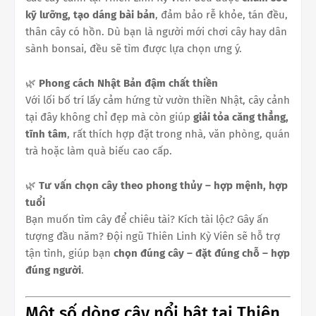
kỹ lưỡng, tạo dáng bài bản
, đảm bảo rễ khỏe, tán đều,
thân cây có hồn. Dù bạn là người mới chơi cây hay dân
sành bonsai, đều sẽ tìm được lựa chọn ưng ý.
🌿
Phong cách Nhật Bản đậm chất thiền
Với lối bố trí lấy cảm hứng từ vườn thiền Nhật, cây cảnh
tại đây không chỉ đẹp mà còn giúp
giải tỏa căng thẳng,
tĩnh tâm
, rất thích hợp đặt trong nhà, văn phòng, quán
trà hoặc làm quà biếu cao cấp.
🌿
Tư vấn chọn cây theo phong thủy – hợp mệnh, hợp
tuổi
Bạn muốn tìm cây để chiêu tài? Kích tài lộc? Gây ấn
tượng đầu năm? Đội ngũ Thiên Linh Kỳ Viên sẽ hỗ trợ
tận tình, giúp bạn
chọn đúng cây – đặt đúng chỗ – hợp
đúng người
.
Một số dòng cây nổi bật tại Thiên