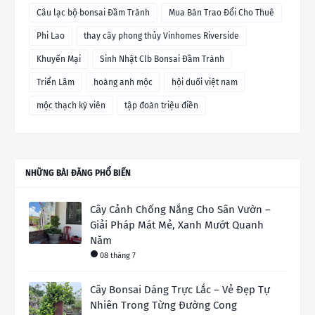
Câu lạc bộ bonsai Đầm Trành
Mua Bán Trao Đổi Cho Thuê
Phi Lao
thay cây phong thủy Vinhomes Riverside
Khuyến Mại
Sinh Nhật Clb Bonsai Đầm Trành
Triển Lãm
hoàng anh mộc
hội duối việt nam
mộc thạch kỳ viên
tập đoàn triệu điền
NHỮNG BÀI ĐĂNG PHỔ BIẾN
Cây Cảnh Chống Nắng Cho Sân Vườn –
Giải Pháp Mát Mẻ, Xanh Mướt Quanh
Năm
08 tháng 7
Cây Bonsai Dáng Trực Lắc – Vẻ Đẹp Tự
Nhiên Trong Từng Đường Cong