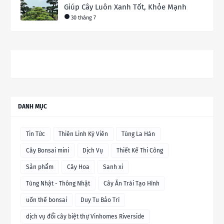
Giúp Cây Luôn Xanh Tốt, Khỏe Mạnh
30 tháng 7
DANH MỤC
Tin Tức
Thiên Linh Kỳ Viên
Tùng La Hán
Cây Bonsai mini
Dịch Vụ
Thiết Kế Thi Công
Sản phẩm
Cây Hoa
Sanh xi
Tùng Nhật - Thông Nhật
Cây Ăn Trái Tạo Hình
uốn thế bonsai
Duy Tu Bảo Trì
dịch vụ đổi cây biệt thự Vinhomes Riverside