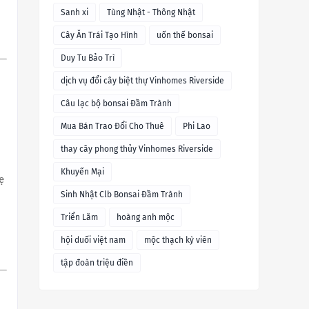
Sanh xi
Tùng Nhật - Thông Nhật
Cây Ăn Trái Tạo Hình
uốn thế bonsai
Duy Tu Bảo Trì
dịch vụ đổi cây biệt thự Vinhomes Riverside
Câu lạc bộ bonsai Đầm Trành
Mua Bán Trao Đổi Cho Thuê
Phi Lao
thay cây phong thủy Vinhomes Riverside
Khuyến Mại
ẹ
Sinh Nhật Clb Bonsai Đầm Trành
Triển Lãm
hoàng anh mộc
hội duối việt nam
mộc thạch kỳ viên
tập đoàn triệu điền