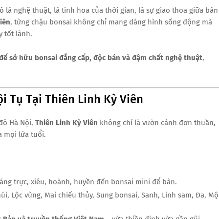
là nghệ thuật, là tinh hoa của thời gian, là sự giao thoa giữa bàn
iên
, từng chậu bonsai không chỉ mang dáng hình sống động mà
y tốt lành.
i để sở hữu bonsai đẳng cấp, độc bản và đậm chất nghệ thuật
,
i Tụ Tại Thiên Linh Kỳ Viên
 đô Hà Nội,
Thiên Linh Kỳ Viên
không chỉ là vườn cảnh đơn thuần,
 mọi lứa tuổi.
dáng trực, xiêu, hoành, huyền đến bonsai mini để bàn.
úi, Lộc vừng, Mai chiếu thủy, Sung bonsai, Sanh, Linh sam, Đa, Mộ