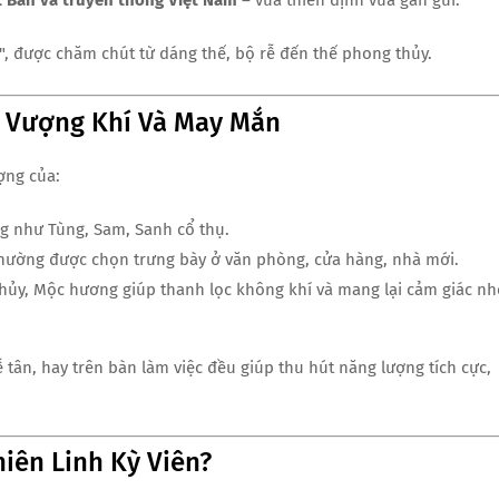
t Bản và truyền thống Việt Nam
– vừa thiền định vừa gần gũi.
n", được chăm chút từ dáng thế, bộ rễ đến thế phong thủy.
ại Vượng Khí Và May Mắn
ượng của:
ống như Tùng, Sam, Sanh cổ thụ.
thường được chọn trưng bày ở văn phòng, cửa hàng, nhà mới.
thủy, Mộc hương giúp thanh lọc không khí và mang lại cảm giác nh
tân, hay trên bàn làm việc đều giúp thu hút năng lượng tích cực,
hiên Linh Kỳ Viên?