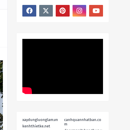
xaydungluonglam.vn
canhquannhatban.co
m
kenhthietke.net