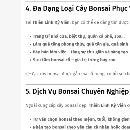
4. Đa Dạng Loại Cây Bonsai Phục
Tại
Thiên Linh Kỳ Viên
, bạn có thể dễ dàng tìm được
Trang trí nhà cửa, biệt thự, quán cà phê, spa...
Làm quà tặng phong thủy, quà tân gia, quà sinh
Bày bàn làm việc – tăng sự thư giãn và sáng tạo
Sưu tầm bonsai cổ – giá trị trưng bày cao
👉 Các cây bonsai được gắn mã số riêng, có hồ sơ chă
5. Dịch Vụ Bonsai Chuyên Nghiệp
Ngoài cung cấp cây bonsai đẹp,
Thiên Linh Kỳ Viên
cò
Tư vấn chọn bonsai theo mệnh, tuổi, không gian
Nhận tạo bonsai theo yêu cầu cá nhân hoặc doa