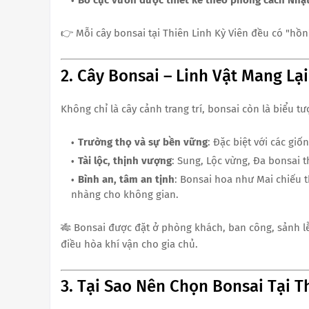
Bố cục vườn được thiết kế theo phong cách Nhậ
👉 Mỗi cây bonsai tại Thiên Linh Kỳ Viên đều có "hồ
2. Cây Bonsai – Linh Vật Mang L
Không chỉ là cây cảnh trang trí, bonsai còn là biểu t
Trường thọ và sự bền vững
: Đặc biệt với các gi
Tài lộc, thịnh vượng
: Sung, Lộc vừng, Đa bonsai 
Bình an, tâm an tịnh
: Bonsai hoa như Mai chiếu 
nhàng cho không gian.
🎋 Bonsai được đặt ở phòng khách, ban công, sảnh lễ 
điều hòa khí vận cho gia chủ.
3. Tại Sao Nên Chọn Bonsai Tại T