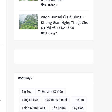
06 tháng 7
Vườn Bonsai Ở Hà Đông –
Không Gian Nghệ Thuật Cho
Người Yêu Cây Cảnh
29 tháng 7
DANH MỤC
Tin Tức
Thiên Linh Kỳ Viên
c
Tùng La Hán
Cây Bonsai mini
Dịch Vụ
Thiết Kế Thi Công
Sản phẩm
Cây Hoa