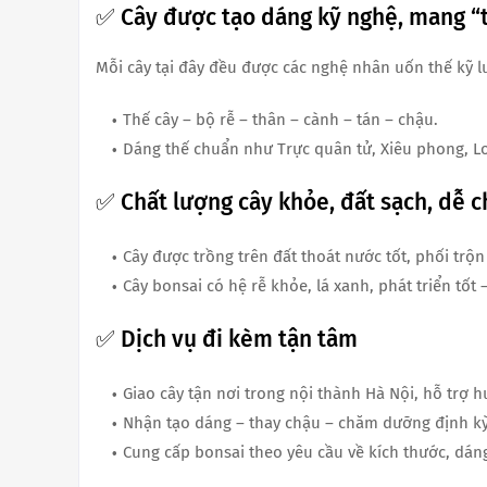
✅ Cây được tạo dáng kỹ nghệ, mang “
Mỗi cây tại đây đều được các nghệ nhân uốn thế kỹ l
Thế cây – bộ rễ – thân – cành – tán – chậu.
Dáng thế chuẩn như Trực quân tử, Xiêu phong, L
✅ Chất lượng cây khỏe, đất sạch, dễ 
Cây được trồng trên đất thoát nước tốt, phối trộn
Cây bonsai có hệ rễ khỏe, lá xanh, phát triển tốt 
✅ Dịch vụ đi kèm tận tâm
Giao cây tận nơi trong nội thành Hà Nội, hỗ trợ 
Nhận tạo dáng – thay chậu – chăm dưỡng định kỳ
Cung cấp bonsai theo yêu cầu về kích thước, dáng