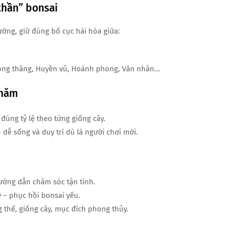
thần” bonsai
ưỡng, giữ đúng bố cục hài hòa giữa:
ong thăng, Huyền vũ, Hoành phong, Văn nhân...
chăm
 đúng tỷ lệ theo từng giống cây.
– dễ sống và duy trì dù là người chơi mới.
hướng dẫn chăm sóc tận tình.
 – phục hồi bonsai yếu.
 thế, giống cây, mục đích phong thủy.