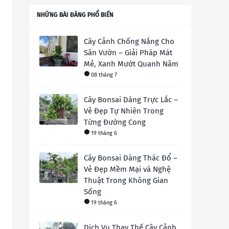
NHỮNG BÀI ĐĂNG PHỔ BIẾN
Cây Cảnh Chống Nắng Cho
Sân Vườn – Giải Pháp Mát
Mẻ, Xanh Mướt Quanh Năm
08 tháng 7
Cây Bonsai Dáng Trực Lắc –
Vẻ Đẹp Tự Nhiên Trong
Từng Đường Cong
19 tháng 6
Cây Bonsai Dáng Thác Đổ –
Vẻ Đẹp Mềm Mại và Nghệ
Thuật Trong Không Gian
Sống
19 tháng 6
Dịch Vụ Thay Thế Cây Cảnh