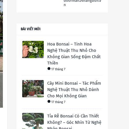
doorman24hangbun.v
n
BÀI VIẾT MỚI
Hoa Bonsai – Tinh Hoa
Nghệ Thuật Thu Nhỏ Cho
Không Gian Sống Đậm Chất
Thiền
17 tháng 7
Cây Mini Bonsai – Tác Phẩm
Nghệ Thuật Thu Nhỏ Dành
Cho Mọi Không Gian
17 tháng 7
Tỉa Rễ Bonsai Có Cần Thiết
Không? – Góc Nhìn Từ Nghệ
Nhân Bonsai