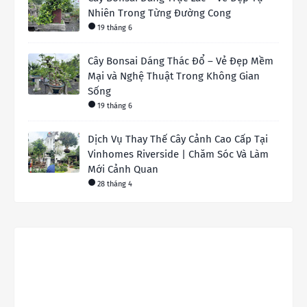
Nhiên Trong Từng Đường Cong
19 tháng 6
Cây Bonsai Dáng Thác Đổ – Vẻ Đẹp Mềm
Mại và Nghệ Thuật Trong Không Gian
Sống
19 tháng 6
Dịch Vụ Thay Thế Cây Cảnh Cao Cấp Tại
Vinhomes Riverside | Chăm Sóc Và Làm
Mới Cảnh Quan
28 tháng 4