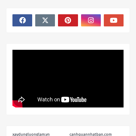
xaydungluonglam.vn
canhquannhatban.com