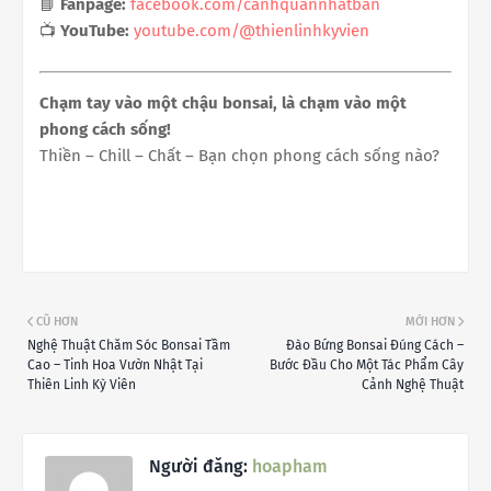
📘
Fanpage:
facebook.com/canhquannhatban
📺
YouTube:
youtube.com/@thienlinhkyvien
Chạm tay vào một chậu bonsai, là chạm vào một
phong cách sống!
Thiền – Chill – Chất – Bạn chọn phong cách sống nào?
CŨ HƠN
MỚI HƠN
Nghệ Thuật Chăm Sóc Bonsai Tầm
Đào Bứng Bonsai Đúng Cách –
Cao – Tinh Hoa Vườn Nhật Tại
Bước Đầu Cho Một Tác Phẩm Cây
Thiên Linh Kỳ Viên
Cảnh Nghệ Thuật
Người đăng:
hoapham