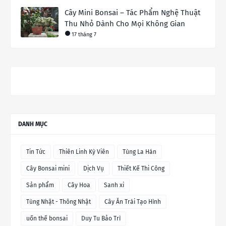
Cây Mini Bonsai – Tác Phẩm Nghệ Thuật
Thu Nhỏ Dành Cho Mọi Không Gian
17 tháng 7
DANH MỤC
Tin Tức
Thiên Linh Kỳ Viên
Tùng La Hán
Cây Bonsai mini
Dịch Vụ
Thiết Kế Thi Công
Sản phẩm
Cây Hoa
Sanh xi
Tùng Nhật - Thông Nhật
Cây Ăn Trái Tạo Hình
uốn thế bonsai
Duy Tu Bảo Trì