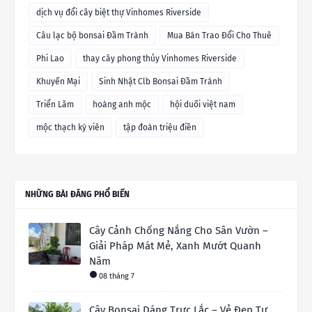
dịch vụ đổi cây biệt thự Vinhomes Riverside
Câu lạc bộ bonsai Đầm Trành
Mua Bán Trao Đổi Cho Thuê
Phi Lao
thay cây phong thủy Vinhomes Riverside
Khuyến Mại
Sinh Nhật Clb Bonsai Đầm Trành
Triển Lãm
hoàng anh mộc
hội duối việt nam
mộc thạch kỳ viên
tập đoàn triệu điền
NHỮNG BÀI ĐĂNG PHỔ BIẾN
Cây Cảnh Chống Nắng Cho Sân Vườn –
Giải Pháp Mát Mẻ, Xanh Mướt Quanh
Năm
08 tháng 7
Cây Bonsai Dáng Trực Lắc – Vẻ Đẹp Tự