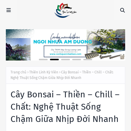
Trang chủ
Thiên Linh Kỳ Viên
Cây Bonsai – Thiền – Chill – Chất:
Nghệ Thuật Sống Chậm Giữa Nhịp Đời Nhanh
Cây Bonsai – Thiền – Chill –
Chất: Nghệ Thuật Sống
Chậm Giữa Nhịp Đời Nhanh