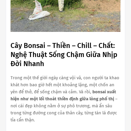
Cây Bonsai – Thiền – Chill – Chất:
Nghệ Thuật Sống Chậm Giữa Nhịp
Đời Nhanh
Trong một thế giới ngày càng vội vã, con người ta khao
khát hơn bao giờ hết một khoảng lặng, một chốn an
yên để thở, để sống chậm và cảm. Và rồi,
bonsai xuất
hiện như một lối thoát thiền định giữa lòng phố thị
–
nơi cái đẹp không nằm ở sự phô trương, mà ẩn sâu
trong từng đường cong của thân cây, từng tán lá được
tỉa cẩn thận.