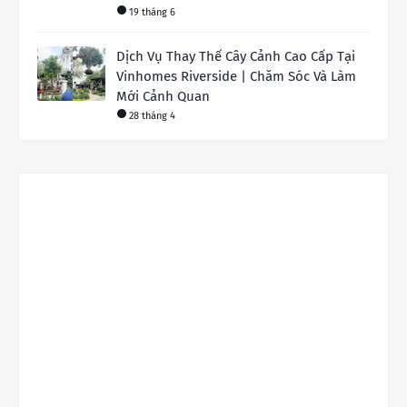
19 tháng 6
Dịch Vụ Thay Thế Cây Cảnh Cao Cấp Tại
Vinhomes Riverside | Chăm Sóc Và Làm
Mới Cảnh Quan
28 tháng 4