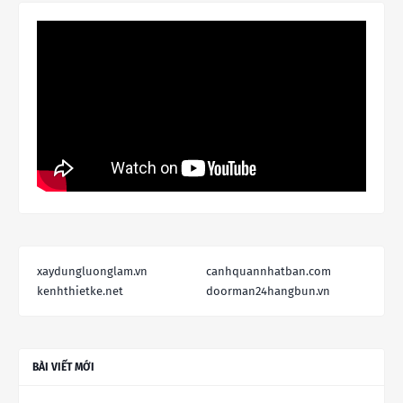
xaydungluonglam.vn
canhquannhatban.com
kenhthietke.net
doorman24hangbun.vn
BÀI VIẾT MỚI