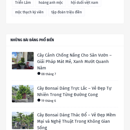
Triển Lãm
hoàng anh mộc
hội duối việt nam
mộc thạch kỳ viên
tập đoàn triệu điền
NHỮNG BÀI ĐĂNG PHỔ BIẾN
Cây Cảnh Chống Nắng Cho Sân Vườn –
Giải Pháp Mát Mẻ, Xanh Mướt Quanh
Năm
08 tháng 7
Cây Bonsai Dáng Trực Lắc – Vẻ Đẹp Tự
Nhiên Trong Từng Đường Cong
19 tháng 6
Cây Bonsai Dáng Thác Đổ – Vẻ Đẹp Mềm
Mại và Nghệ Thuật Trong Không Gian
Sống