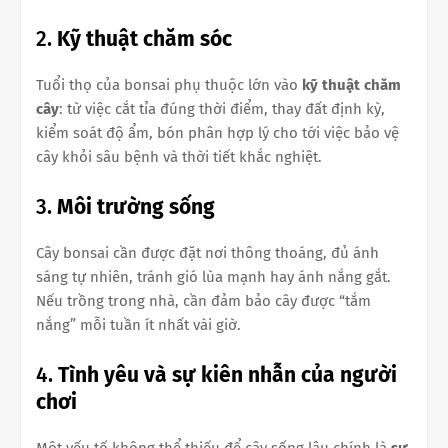
2.
Kỹ thuật chăm sóc
Tuổi thọ của bonsai phụ thuộc lớn vào
kỹ thuật chăm
cây
: từ việc cắt tỉa đúng thời điểm, thay đất định kỳ,
kiểm soát độ ẩm, bón phân hợp lý cho tới việc bảo vệ
cây khỏi sâu bệnh và thời tiết khắc nghiệt.
3.
Môi trường sống
Cây bonsai cần được đặt nơi thông thoáng, đủ ánh
sáng tự nhiên, tránh gió lùa mạnh hay ánh nắng gắt.
Nếu trồng trong nhà, cần đảm bảo cây được “tắm
nắng” mỗi tuần ít nhất vài giờ.
4.
Tình yêu và sự kiên nhẫn của người
chơi
Một yếu tố không thể thiếu để cây sống lâu chính là
sự