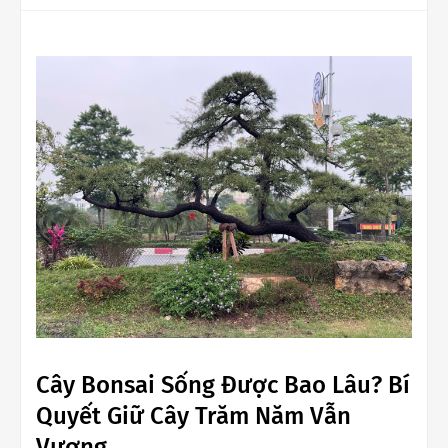
Cây Bonsai Sống Được Bao Lâu? Bí
Quyết Giữ Cây Trăm Năm Vẫn
Vượng