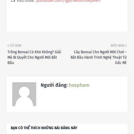
📺 YouTube:
youtube.com/@thienlinhkyvien
CŨ HƠN
MỚI HƠN
Trồng Bonsai Có Khó Không? Giải
Cây Bonsai Cho Người Mới Chơi –
Mã Bí Quyết Cho Người Mới Bắt
Bắt Đầu Hành Trình Nghệ Thuật Từ
Đầu
Gốc Rễ
Người đăng:
hoapham
BẠN CÓ THỂ THÍCH NHỮNG BÀI ĐĂNG NÀY