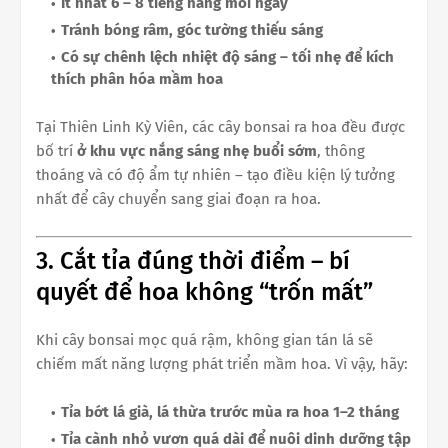
Ít nhất 6 – 8 tiếng nắng mỗi ngày
Tránh bóng râm, góc tường thiếu sáng
Có sự chênh lệch nhiệt độ sáng – tối nhẹ để kích
thích phân hóa mầm hoa
Tại Thiên Linh Kỳ Viên, các cây bonsai ra hoa đều được
bố trí
ở khu vực nắng sáng nhẹ buổi sớm
, thông
thoáng và có độ ẩm tự nhiên – tạo điều kiện lý tưởng
nhất để cây chuyển sang giai đoạn ra hoa.
3. Cắt tỉa đúng thời điểm – bí
quyết để hoa không “trốn mất”
Khi cây bonsai mọc quá rậm, không gian tán lá sẽ
chiếm mất năng lượng phát triển mầm hoa. Vì vậy, hãy:
Tỉa bớt lá già, lá thừa trước mùa ra hoa 1–2 tháng
Tỉa cành nhỏ vươn quá dài để nuôi dinh dưỡng tập