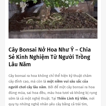
Cây Bonsai Nở Hoa Như Ý – Chia
Sẻ Kinh Nghiệm Từ Người Trồng
Lâu Năm
Cây bonsai ra hoa không chỉ thể hiện kỹ thuật chăm
cây đỉnh cao, mà còn là
một niềm vui sâu sắc của
người chơi cây lâu năm
. Bởi để một cây bonsai ra hoa
đúng mùa, sai hoa đều, màu hoa tươi và không bị rụng
sớm là cả một nghệ thuật. Tại
Thiên Linh Kỳ Viên
, nơi
quy tụ những nghệ nhân yêu cây bằng cả trái tim,