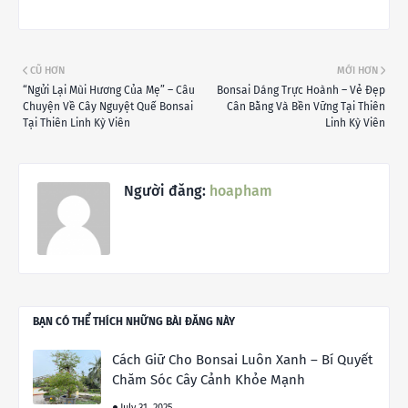
CŨ HƠN
MỚI HƠN
“Ngửi Lại Mùi Hương Của Mẹ” – Câu
Bonsai Dáng Trực Hoành – Vẻ Đẹp
Chuyện Về Cây Nguyệt Quế Bonsai
Cân Bằng Và Bền Vững Tại Thiên
Tại Thiên Linh Kỳ Viên
Linh Kỳ Viên
Người đăng:
hoapham
BẠN CÓ THỂ THÍCH NHỮNG BÀI ĐĂNG NÀY
Cách Giữ Cho Bonsai Luôn Xanh – Bí Quyết
Chăm Sóc Cây Cảnh Khỏe Mạnh
July 31, 2025