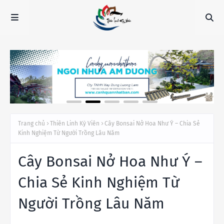
Trang chủ
Thiên Linh Kỳ Viên
Cây Bonsai Nở Hoa Như Ý – Chia Sẻ
Kinh Nghiệm Từ Người Trồng Lâu Năm
Cây Bonsai Nở Hoa Như Ý –
Chia Sẻ Kinh Nghiệm Từ
Người Trồng Lâu Năm