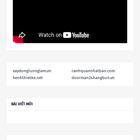
xaydungluonglam.vn
canhquannhatban.com
kenhthietke.net
doorman24hangbun.vn
BÀI VIẾT MỚI