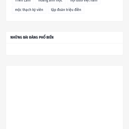
Triển Lãm
hoàng anh mộc
hội duối việt nam
mộc thạch kỳ viên
tập đoàn triệu điền
NHỮNG BÀI ĐĂNG PHỔ BIẾN