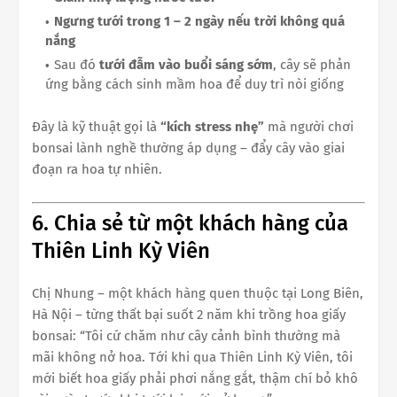
Ngưng tưới trong 1 – 2 ngày nếu trời không quá
nắng
Sau đó
tưới đẫm vào buổi sáng sớm
, cây sẽ phản
ứng bằng cách sinh mầm hoa để duy trì nòi giống
Đây là kỹ thuật gọi là
“kích stress nhẹ”
mà người chơi
bonsai lành nghề thường áp dụng – đẩy cây vào giai
đoạn ra hoa tự nhiên.
6. Chia sẻ từ một khách hàng của
Thiên Linh Kỳ Viên
Chị Nhung – một khách hàng quen thuộc tại Long Biên,
Hà Nội – từng thất bại suốt 2 năm khi trồng hoa giấy
bonsai: “Tôi cứ chăm như cây cảnh bình thường mà
mãi không nở hoa. Tới khi qua Thiên Linh Kỳ Viên, tôi
mới biết hoa giấy phải phơi nắng gắt, thậm chí bỏ khô