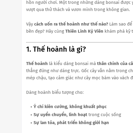
hồn người chơi. Một trong những dáng bonsai được y
vượt qua thử thách và vươn mình trong không gian.
Vậy
cách uốn ra thế hoành như thế nào?
Làm sao để 
bền đẹp? Hãy cùng
Thiên Linh Kỳ Viên
khám phá kỹ t
1. Thế hoành là gì?
Thế hoành
là kiểu dáng bonsai mà
thân chính của c
thẳng đứng như dáng trực. Gốc cây vẫn nằm trong ch
mép chậu, tạo cảm giác như cây mọc bám vào vách đá
Dáng hoành biểu tượng cho:
Ý chí kiên cường, không khuất phục
Sự uyển chuyển, linh hoạt
trong cuộc sống
Sự lan tỏa, phát triển không giới hạn