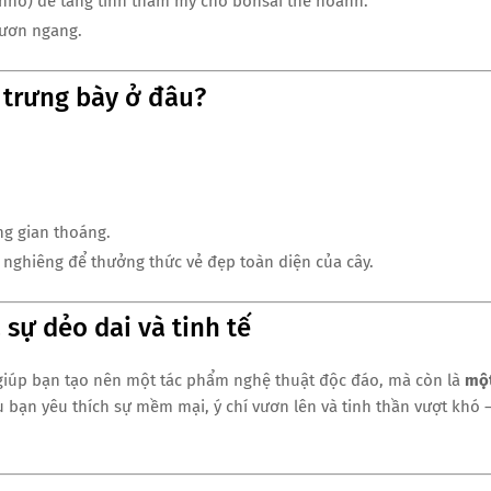
nhỏ) để tăng tính thẩm mỹ cho bonsai thế hoành.
vươn ngang.
 trưng bày ở đâu?
ng gian thoáng.
 nghiêng để thưởng thức vẻ đẹp toàn diện của cây.
sự dẻo dai và tinh tế
giúp bạn tạo nên một tác phẩm nghệ thuật độc đáo, mà còn là
mộ
u bạn yêu thích sự mềm mại, ý chí vươn lên và tinh thần vượt khó 