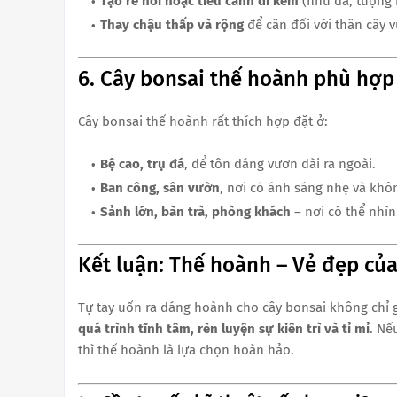
Tạo rễ nổi hoặc tiểu cảnh đi kèm
(như đá, tượng 
Thay chậu thấp và rộng
để cân đối với thân cây 
6. Cây bonsai thế hoành phù hợp
Cây bonsai thế hoành rất thích hợp đặt ở:
Bệ cao, trụ đá
, để tôn dáng vươn dài ra ngoài.
Ban công, sân vườn
, nơi có ánh sáng nhẹ và khô
Sảnh lớn, bàn trà, phòng khách
– nơi có thể nhìn
Kết luận: Thế hoành – Vẻ đẹp của 
Tự tay uốn ra dáng hoành cho cây bonsai không chỉ 
quá trình tĩnh tâm, rèn luyện sự kiên trì và tỉ mỉ
. Nế
thì thế hoành là lựa chọn hoàn hảo.