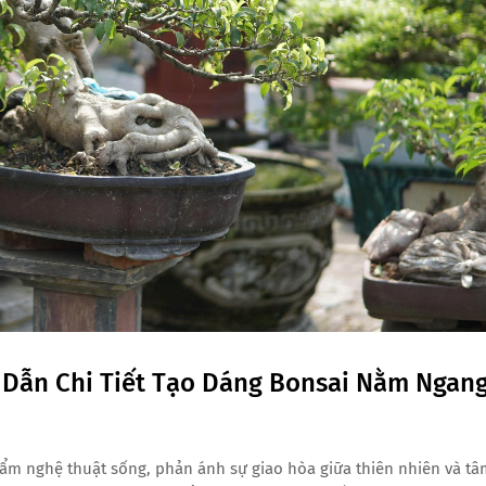
Dẫn Chi Tiết Tạo Dáng Bonsai Nằm Ngan
hẩm nghệ thuật sống, phản ánh sự giao hòa giữa thiên nhiên và tâ