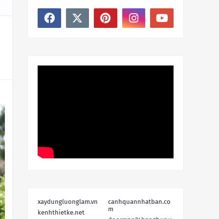
xaydungluonglam.vn
canhquannhatban.co
m
kenhthietke.net