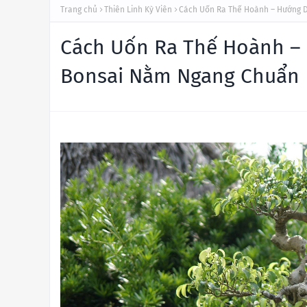
Trang chủ
Thiên Linh Kỳ Viên
Cách Uốn Ra Thế Hoành – Hướng D
Cách Uốn Ra Thế Hoành – 
Bonsai Nằm Ngang Chuẩn 