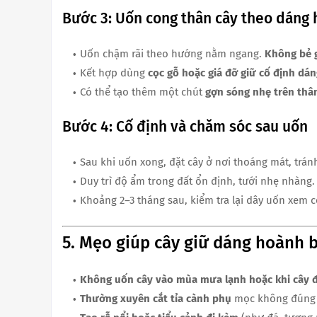
Bước 3: Uốn cong thân cây theo dáng
Uốn chậm rãi theo hướng nằm ngang.
Không bẻ 
Kết hợp dùng
cọc gỗ hoặc giá đỡ giữ cố định d
Có thể tạo thêm một chút
gợn sóng nhẹ trên thâ
Bước 4: Cố định và chăm sóc sau uốn
Sau khi uốn xong, đặt cây ở nơi thoáng mát, trán
Duy trì độ ẩm trong đất ổn định, tưới nhẹ nhàng.
Khoảng 2–3 tháng sau, kiểm tra lại dây uốn xem có
5. Mẹo giúp cây giữ dáng hoành 
Không uốn cây vào mùa mưa lạnh hoặc khi cây 
Thường xuyên cắt tỉa cành phụ
mọc không đúng h