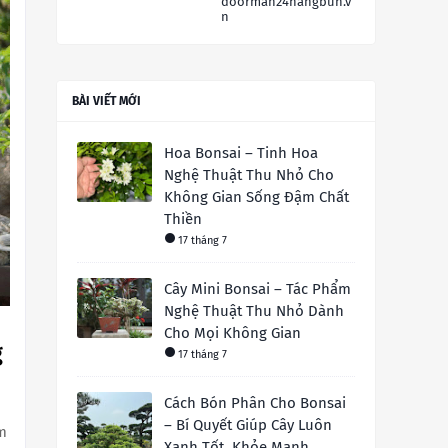
doorman24hangbun.v
n
BÀI VIẾT MỚI
Hoa Bonsai – Tinh Hoa
Nghệ Thuật Thu Nhỏ Cho
Không Gian Sống Đậm Chất
Thiền
17 tháng 7
Cây Mini Bonsai – Tác Phẩm
Nghệ Thuật Thu Nhỏ Dành
Cho Mọi Không Gian
g
17 tháng 7
Cách Bón Phân Cho Bonsai
– Bí Quyết Giúp Cây Luôn
m
Xanh Tốt, Khỏe Mạnh