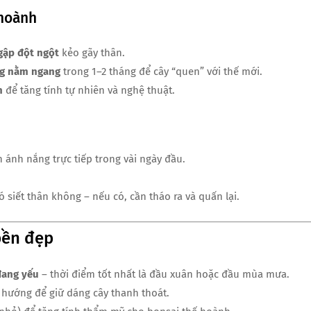
 hoành
gập đột ngột
kẻo gãy thân.
áng nằm ngang
trong 1–2 tháng để cây “quen” với thế mới.
n
để tăng tính tự nhiên và nghệ thuật.
h ánh nắng trực tiếp trong vài ngày đầu.
 siết thân không – nếu có, cần tháo ra và quấn lại.
bền đẹp
đang yếu
– thời điểm tốt nhất là đầu xuân hoặc đầu mùa mưa.
ướng để giữ dáng cây thanh thoát.