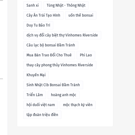
Sanh xi
Tùng Nhật - Thông Nhật
Cây Ăn Trái Tạo Hình
uốn thế bonsai
Duy Tu Bảo Trì
dịch vụ đổi cây biệt thự Vinhomes Riverside
Câu lạc bộ bonsai Đầm Trành
Mua Bán Trao Đổi Cho Thuê
Phi Lao
thay cây phong thủy Vinhomes Riverside
Khuyến Mại
Sinh Nhật Clb Bonsai Đầm Trành
Triển Lãm
hoàng anh mộc
hội duối việt nam
mộc thạch kỳ viên
tập đoàn triệu điền