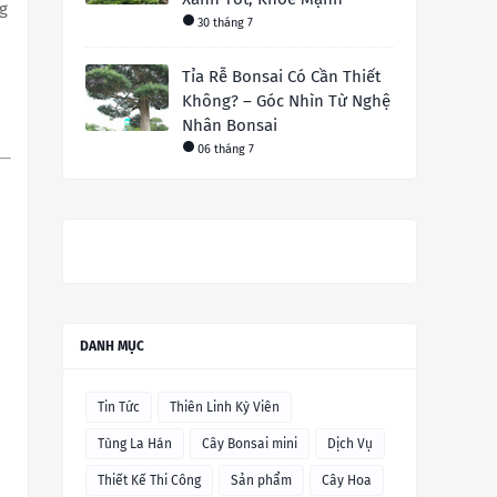
g
30 tháng 7
Tỉa Rễ Bonsai Có Cần Thiết
Không? – Góc Nhìn Từ Nghệ
Nhân Bonsai
06 tháng 7
i
DANH MỤC
Tin Tức
Thiên Linh Kỳ Viên
Tùng La Hán
Cây Bonsai mini
Dịch Vụ
Thiết Kế Thi Công
Sản phẩm
Cây Hoa