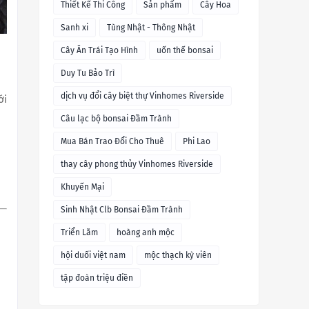
Thiết Kế Thi Công
Sản phẩm
Cây Hoa
Sanh xi
Tùng Nhật - Thông Nhật
Cây Ăn Trái Tạo Hình
uốn thế bonsai
Duy Tu Bảo Trì
dịch vụ đổi cây biệt thự Vinhomes Riverside
ới
Câu lạc bộ bonsai Đầm Trành
Mua Bán Trao Đổi Cho Thuê
Phi Lao
thay cây phong thủy Vinhomes Riverside
Khuyến Mại
Sinh Nhật Clb Bonsai Đầm Trành
Triển Lãm
hoàng anh mộc
hội duối việt nam
mộc thạch kỳ viên
tập đoàn triệu điền