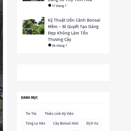
17 tháng 7
Kỹ Thuật Uốn Cành Bonsai
Mềm – Bí Quyết Tạo Dáng
Đẹp Không Làm Tổn
Thương Cây
06 tháng 7
DANH MỤC
Tin Tức
Thiên Linh Kỳ Viên
Tùng La Hán
Cây Bonsai mini
Dịch Vụ