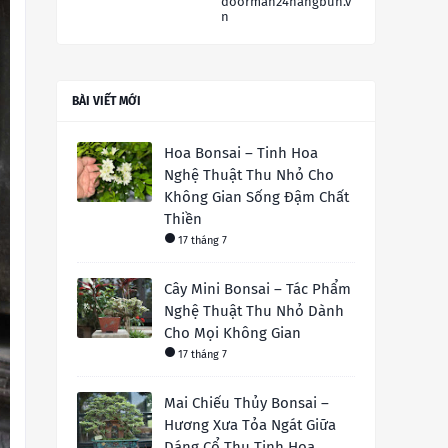
doorman24hangbun.v
n
BÀI VIẾT MỚI
Hoa Bonsai – Tinh Hoa
Nghệ Thuật Thu Nhỏ Cho
Không Gian Sống Đậm Chất
Thiền
17 tháng 7
Cây Mini Bonsai – Tác Phẩm
Nghệ Thuật Thu Nhỏ Dành
Cho Mọi Không Gian
17 tháng 7
Mai Chiếu Thủy Bonsai –
Hương Xưa Tỏa Ngát Giữa
Dáng Cổ Thụ Tinh Hoa