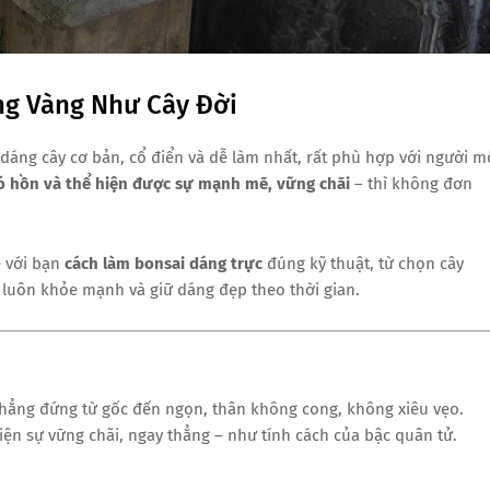
ng Vàng Như Cây Đời
dáng cây cơ bản, cổ điển và dễ làm nhất, rất phù hợp với người m
có hồn và thể hiện được sự mạnh mẽ, vững chãi
– thì không đơn
ẻ với bạn
cách làm bonsai dáng trực
đúng kỹ thuật, từ chọn cây
 luôn khỏe mạnh và giữ dáng đẹp theo thời gian.
 thẳng đứng từ gốc đến ngọn, thân không cong, không xiêu vẹo.
iện sự vững chãi, ngay thẳng – như tính cách của bậc quân tử.