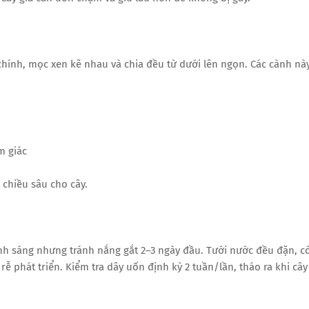
chính, mọc xen kẽ nhau và chia đều từ dưới lên ngọn. Các cành nà
m giác
 chiều sâu cho cây.
ánh sáng nhưng tránh nắng gắt 2–3 ngày đầu. Tưới nước đều đặn, c
ễ phát triển. Kiểm tra dây uốn định kỳ 2 tuần/lần, tháo ra khi cây