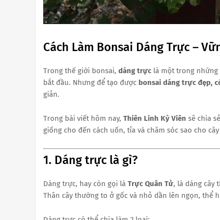
Cách Làm Bonsai Dáng Trực – Vữ
Trong thế giới bonsai,
dáng trực
là một trong những 
bắt đầu. Nhưng để tạo được
bonsai dáng trực đẹp, 
giản.
Trong bài viết hôm nay,
Thiên Linh Kỳ Viên
sẽ chia s
giống cho đến cách uốn, tỉa và chăm sóc sao cho cây
1. Dáng trực là gì?
Dáng trực, hay còn gọi là
Trực Quân Tử
, là dáng cây
Thân cây thường to ở gốc và nhỏ dần lên ngọn, thể h
Dáng trực có thể chia làm 2 loại: