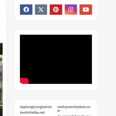
xaydungluonglam.vn
canhquannhatban.co
m
kenhthietke.net