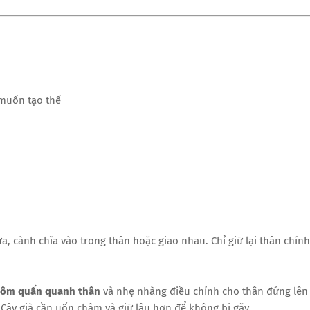
 muốn tạo thế
 cành chĩa vào trong thân hoặc giao nhau. Chỉ giữ lại thân chính
hôm quấn quanh thân
và nhẹ nhàng điều chỉnh cho thân đứng lên
 Cây già cần uốn chậm và giữ lâu hơn để không bị gãy.