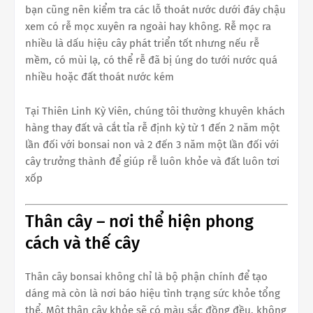
bạn cũng nên kiểm tra các lỗ thoát nước dưới đáy chậu
xem có rễ mọc xuyên ra ngoài hay không. Rễ mọc ra
nhiều là dấu hiệu cây phát triển tốt nhưng nếu rễ
mềm, có mùi lạ, có thể rễ đã bị úng do tưới nước quá
nhiều hoặc đất thoát nước kém
Tại Thiên Linh Kỳ Viên, chúng tôi thường khuyên khách
hàng thay đất và cắt tỉa rễ định kỳ từ 1 đến 2 năm một
lần đối với bonsai non và 2 đến 3 năm một lần đối với
cây trưởng thành để giúp rễ luôn khỏe và đất luôn tơi
xốp
Thân cây – nơi thể hiện phong
cách và thế cây
Thân cây bonsai không chỉ là bộ phận chính để tạo
dáng mà còn là nơi báo hiệu tình trạng sức khỏe tổng
thể. Một thân cây khỏe sẽ có màu sắc đồng đều, không