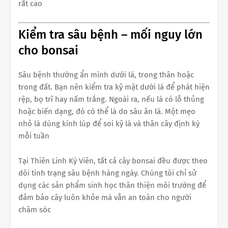
rất cao
Kiểm tra sâu bệnh – mối nguy lớn
cho bonsai
Sâu bệnh thường ẩn mình dưới lá, trong thân hoặc
trong đất. Bạn nên kiểm tra kỹ mặt dưới lá để phát hiện
rệp, bọ trĩ hay nấm trắng. Ngoài ra, nếu lá có lỗ thủng
hoặc biến dạng, đó có thể là do sâu ăn lá. Một mẹo
nhỏ là dùng kính lúp để soi kỹ lá và thân cây định kỳ
mỗi tuần
Tại Thiên Linh Kỳ Viên, tất cả cây bonsai đều được theo
dõi tình trạng sâu bệnh hàng ngày. Chúng tôi chỉ sử
dụng các sản phẩm sinh học thân thiện môi trường để
đảm bảo cây luôn khỏe mà vẫn an toàn cho người
chăm sóc