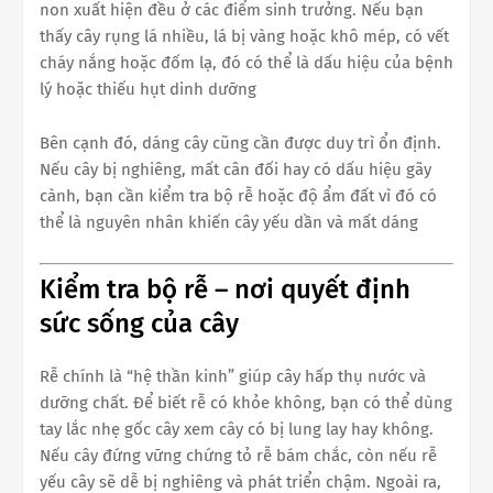
non xuất hiện đều ở các điểm sinh trưởng. Nếu bạn
thấy cây rụng lá nhiều, lá bị vàng hoặc khô mép, có vết
cháy nắng hoặc đốm lạ, đó có thể là dấu hiệu của bệnh
lý hoặc thiếu hụt dinh dưỡng
Bên cạnh đó, dáng cây cũng cần được duy trì ổn định.
Nếu cây bị nghiêng, mất cân đối hay có dấu hiệu gãy
cành, bạn cần kiểm tra bộ rễ hoặc độ ẩm đất vì đó có
thể là nguyên nhân khiến cây yếu dần và mất dáng
Kiểm tra bộ rễ – nơi quyết định
sức sống của cây
Rễ chính là “hệ thần kinh” giúp cây hấp thụ nước và
dưỡng chất. Để biết rễ có khỏe không, bạn có thể dùng
tay lắc nhẹ gốc cây xem cây có bị lung lay hay không.
Nếu cây đứng vững chứng tỏ rễ bám chắc, còn nếu rễ
yếu cây sẽ dễ bị nghiêng và phát triển chậm. Ngoài ra,