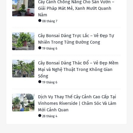
Cây Cảnh Chống Nắng Cho Sân Vườn –
Giải Pháp Mát Mẻ, Xanh Mướt Quanh
Năm
08 tháng 7
Cây Bonsai Dáng Trực Lắc – Vẻ Đẹp Tự
Nhiên Trong Từng Đường Cong
19 tháng 6
Cây Bonsai Dáng Thác Đổ – Vẻ Đẹp Mềm
Mại và Nghệ Thuật Trong Không Gian
Sống
19 tháng 6
Dịch Vụ Thay Thế Cây Cảnh Cao Cấp Tại
Vinhomes Riverside | Chăm Sóc Và Làm
Mới Cảnh Quan
28 tháng 4