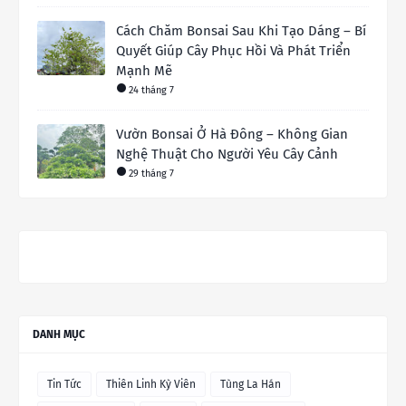
Cách Chăm Bonsai Sau Khi Tạo Dáng – Bí
Quyết Giúp Cây Phục Hồi Và Phát Triển
Mạnh Mẽ
24 tháng 7
Vườn Bonsai Ở Hà Đông – Không Gian
Nghệ Thuật Cho Người Yêu Cây Cảnh
29 tháng 7
DANH MỤC
Tin Tức
Thiên Linh Kỳ Viên
Tùng La Hán