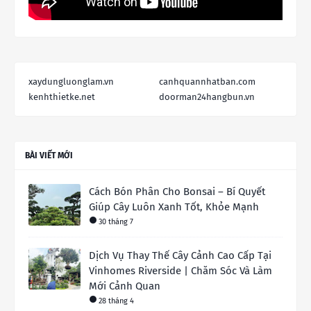
xaydungluonglam.vn
canhquannhatban.com
kenhthietke.net
doorman24hangbun.vn
BÀI VIẾT MỚI
Cách Bón Phân Cho Bonsai – Bí Quyết
Giúp Cây Luôn Xanh Tốt, Khỏe Mạnh
30 tháng 7
Dịch Vụ Thay Thế Cây Cảnh Cao Cấp Tại
Vinhomes Riverside | Chăm Sóc Và Làm
Mới Cảnh Quan
28 tháng 4