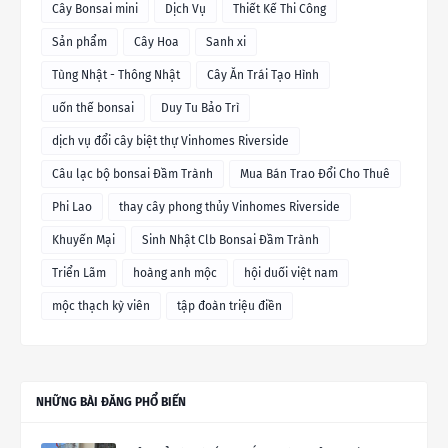
Cây Bonsai mini
Dịch Vụ
Thiết Kế Thi Công
Sản phẩm
Cây Hoa
Sanh xi
Tùng Nhật - Thông Nhật
Cây Ăn Trái Tạo Hình
uốn thế bonsai
Duy Tu Bảo Trì
dịch vụ đổi cây biệt thự Vinhomes Riverside
Câu lạc bộ bonsai Đầm Trành
Mua Bán Trao Đổi Cho Thuê
Phi Lao
thay cây phong thủy Vinhomes Riverside
Khuyến Mại
Sinh Nhật Clb Bonsai Đầm Trành
Triển Lãm
hoàng anh mộc
hội duối việt nam
mộc thạch kỳ viên
tập đoàn triệu điền
NHỮNG BÀI ĐĂNG PHỔ BIẾN