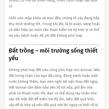
stress, có thể do thiếu nắng, thiếu nước hoặc đất quá
cũ
Chồi non mập khỏe và mọc đều chứng tỏ cây đang hấp
thụ dinh dưỡng tốt. Trong khi đó, lá bị xoăn, vàng hoặc
có dấu hiệu ăn mòn cần được kiểm tra kỹ hơn vì có thể
do sâu bệnh hoặc độ pH đất không phù hợp
Đất trồng – môi trường sống thiết
yếu
Không phải loại đất nào cũng phù hợp cho bonsai. Nếu
đất trong chậu của bạn đã cứng, đóng bánh hoặc tưới
nước không thấm, bạn nên nghĩ tới việc thay đất ngay.
Đất bonsai cần đảm bảo yếu tố tơi xốp, giữ ẩm vừa
phải và thoát nước tốt. Bạn có thể dùng tay nhấn nhẹ
vào bề mặt đất để kiểm tra độ ẩm. Nếu đất quá khô,
cây dễ bị héo và nếu đất quá ướt thì nguy cơ thối rễ là