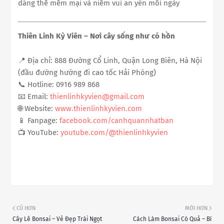
dáng thế mềm mại và niềm vui an yên mỗi ngày
Thiên Linh Kỳ Viên – Nơi cây sống như có hồn
📍 Địa chỉ: 888 Đường Cổ Linh, Quận Long Biên, Hà Nội
(đầu đường hướng đi cao tốc Hải Phòng)
📞 Hotline: 0916 989 868
📧 Email:
thienlinhkyvien@gmail.com
🌐 Website:
www.thienlinhkyvien.com
📱 Fanpage:
facebook.com/canhquannhatban
📺 YouTube:
youtube.com/@thienlinhkyvien
CŨ HƠN
MỚI HƠN
Cây Lê Bonsai – Vẻ Đẹp Trái Ngọt
Cách Làm Bonsai Có Quả – Bí