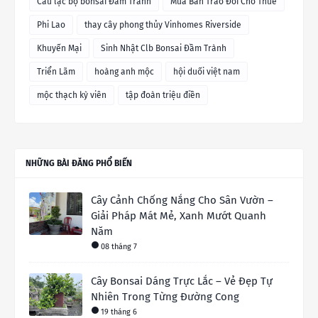
Câu lạc bộ bonsai Đầm Trành
Mua Bán Trao Đổi Cho Thuê
Phi Lao
thay cây phong thủy Vinhomes Riverside
Khuyến Mại
Sinh Nhật Clb Bonsai Đầm Trành
Triển Lãm
hoàng anh mộc
hội duối việt nam
mộc thạch kỳ viên
tập đoàn triệu điền
NHỮNG BÀI ĐĂNG PHỔ BIẾN
Cây Cảnh Chống Nắng Cho Sân Vườn –
Giải Pháp Mát Mẻ, Xanh Mướt Quanh
Năm
08 tháng 7
Cây Bonsai Dáng Trực Lắc – Vẻ Đẹp Tự
Nhiên Trong Từng Đường Cong
19 tháng 6