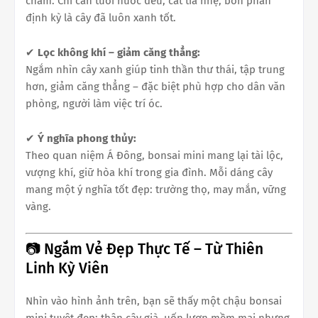
chăm. Chỉ cần tưới nước đều, cắt tỉa nhẹ, bón phân
định kỳ là cây đã luôn xanh tốt.
✔
Lọc không khí – giảm căng thẳng:
Ngắm nhìn cây xanh giúp tinh thần thư thái, tập trung
hơn, giảm căng thẳng – đặc biệt phù hợp cho dân văn
phòng, người làm việc trí óc.
✔
Ý nghĩa phong thủy:
Theo quan niệm Á Đông, bonsai mini mang lại tài lộc,
vượng khí, giữ hòa khí trong gia đình. Mỗi dáng cây
mang một ý nghĩa tốt đẹp: trường thọ, may mắn, vững
vàng.
📷 Ngắm Vẻ Đẹp Thực Tế – Từ Thiên
Linh Kỳ Viên
Nhìn vào hình ảnh trên, bạn sẽ thấy một chậu bonsai
mini tuyệt đẹp: thân cây già, uốn lượn mềm mại nhưng