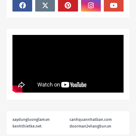
xaydungluonglam.vn
canhquannhatban.com
kenhthietke.net
doorman24hangbun.vn