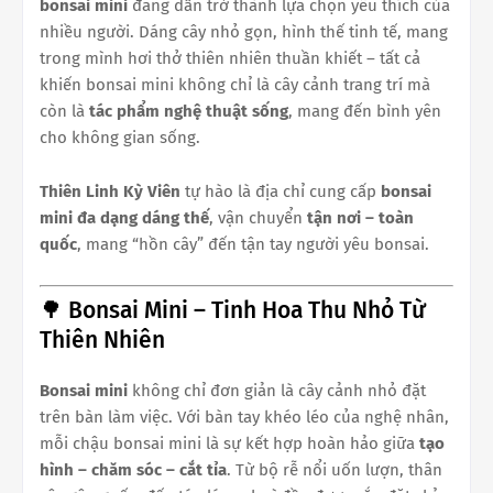
bonsai mini
đang dần trở thành lựa chọn yêu thích của
nhiều người. Dáng cây nhỏ gọn, hình thế tinh tế, mang
trong mình hơi thở thiên nhiên thuần khiết – tất cả
khiến bonsai mini không chỉ là cây cảnh trang trí mà
còn là
tác phẩm nghệ thuật sống
, mang đến bình yên
cho không gian sống.
Thiên Linh Kỳ Viên
tự hào là địa chỉ cung cấp
bonsai
mini đa dạng dáng thế
, vận chuyển
tận nơi – toàn
quốc
, mang “hồn cây” đến tận tay người yêu bonsai.
🌳 Bonsai Mini – Tinh Hoa Thu Nhỏ Từ
Thiên Nhiên
Bonsai mini
không chỉ đơn giản là cây cảnh nhỏ đặt
trên bàn làm việc. Với bàn tay khéo léo của nghệ nhân,
mỗi chậu bonsai mini là sự kết hợp hoàn hảo giữa
tạo
hình – chăm sóc – cắt tỉa
. Từ bộ rễ nổi uốn lượn, thân