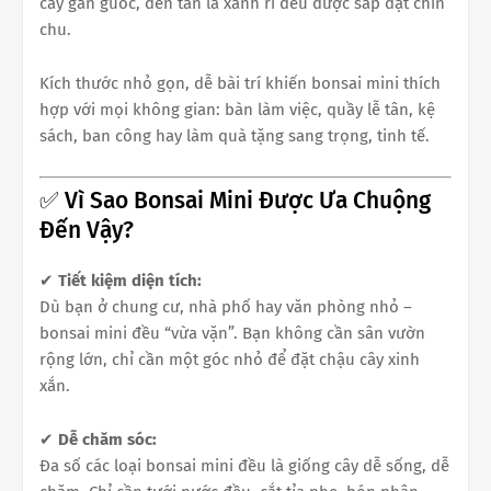
cây gân guốc, đến tán lá xanh rì đều được sắp đặt chỉn
chu.
Kích thước nhỏ gọn, dễ bài trí khiến bonsai mini thích
hợp với mọi không gian: bàn làm việc, quầy lễ tân, kệ
sách, ban công hay làm quà tặng sang trọng, tinh tế.
✅ Vì Sao Bonsai Mini Được Ưa Chuộng
Đến Vậy?
✔
Tiết kiệm diện tích:
Dù bạn ở chung cư, nhà phố hay văn phòng nhỏ –
bonsai mini đều “vừa vặn”. Bạn không cần sân vườn
rộng lớn, chỉ cần một góc nhỏ để đặt chậu cây xinh
xắn.
✔
Dễ chăm sóc:
Đa số các loại bonsai mini đều là giống cây dễ sống, dễ