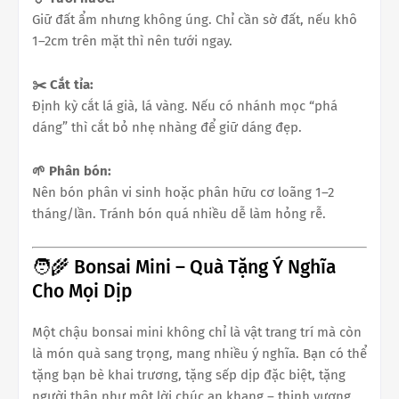
Giữ đất ẩm nhưng không úng. Chỉ cần sờ đất, nếu khô
1–2cm trên mặt thì nên tưới ngay.
✂️ Cắt tỉa:
Định kỳ cắt lá già, lá vàng. Nếu có nhánh mọc “phá
dáng” thì cắt bỏ nhẹ nhàng để giữ dáng đẹp.
🌱 Phân bón:
Nên bón phân vi sinh hoặc phân hữu cơ loãng 1–2
tháng/lần. Tránh bón quá nhiều dễ làm hỏng rễ.
🧑‍🌾 Bonsai Mini – Quà Tặng Ý Nghĩa
Cho Mọi Dịp
Một chậu bonsai mini không chỉ là vật trang trí mà còn
là món quà sang trọng, mang nhiều ý nghĩa. Bạn có thể
tặng bạn bè khai trương, tặng sếp dịp đặc biệt, tặng
người thân như một lời chúc an khang – thịnh vượng.