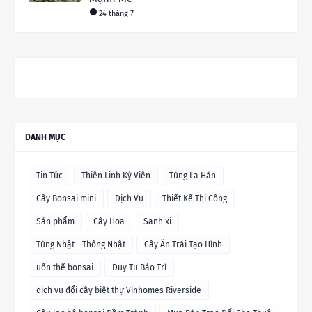
24 tháng 7
DANH MỤC
Tin Tức
Thiên Linh Kỳ Viên
Tùng La Hán
Cây Bonsai mini
Dịch Vụ
Thiết Kế Thi Công
Sản phẩm
Cây Hoa
Sanh xi
Tùng Nhật - Thông Nhật
Cây Ăn Trái Tạo Hình
uốn thế bonsai
Duy Tu Bảo Trì
dịch vụ đổi cây biệt thự Vinhomes Riverside