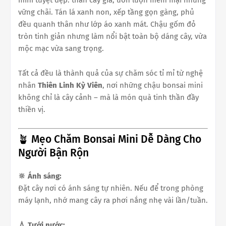
vững chãi. Tán lá xanh non, xếp tầng gọn gàng, phủ
đều quanh thân như lớp áo xanh mát. Chậu gốm đỏ
tròn tinh giản nhưng làm nổi bật toàn bộ dáng cây, vừa
mộc mạc vừa sang trọng.
Tất cả đều là thành quả của sự chăm sóc tỉ mỉ từ nghệ
nhân
Thiên Linh Kỳ Viên
, nơi những chậu bonsai mini
không chỉ là cây cảnh – mà là món quà tinh thần đầy
thiền vị.
🪴 Mẹo Chăm Bonsai Mini Dễ Dàng Cho
Người Bận Rộn
🔆 Ánh sáng:
Đặt cây nơi có ánh sáng tự nhiên. Nếu để trong phòng
máy lạnh, nhớ mang cây ra phơi nắng nhẹ vài lần/tuần.
💧 Tưới nước: