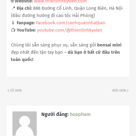
🌐
Website:
www.thienlinhkyvien.com
📍
Địa chỉ:
888 Đường Cổ Linh, Quận Long Biên, Hà Nội
(Đầu đường hướng đi cao tốc Hải Phòng)
📱
Fanpage:
facebook.com/canhquannhatban
📺
YouTube:
youtube.com/@thienlinhkyvien
Chúng tôi sẵn sàng phục vụ, sẵn sàng gửi
bonsai mini
đẹp nhất đến tận tay bạn –
dù bạn ở bất cứ đâu trên
toàn quốc!
CŨ HƠN
MỚI HƠN
Người đăng:
hoapham