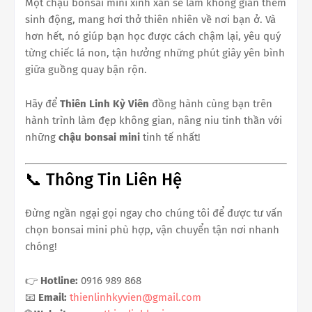
Một chậu bonsai mini xinh xắn sẽ làm không gian thêm
sinh động, mang hơi thở thiên nhiên về nơi bạn ở. Và
hơn hết, nó giúp bạn học được cách chậm lại, yêu quý
từng chiếc lá non, tận hưởng những phút giây yên bình
giữa guồng quay bận rộn.
Hãy để
Thiên Linh Kỳ Viên
đồng hành cùng bạn trên
hành trình làm đẹp không gian, nâng niu tinh thần với
những
chậu bonsai mini
tinh tế nhất!
📞 Thông Tin Liên Hệ
Đừng ngần ngại gọi ngay cho chúng tôi để được tư vấn
chọn bonsai mini phù hợp, vận chuyển tận nơi nhanh
chóng!
👉
Hotline:
0916 989 868
📧
Email:
thienlinhkyvien@gmail.com