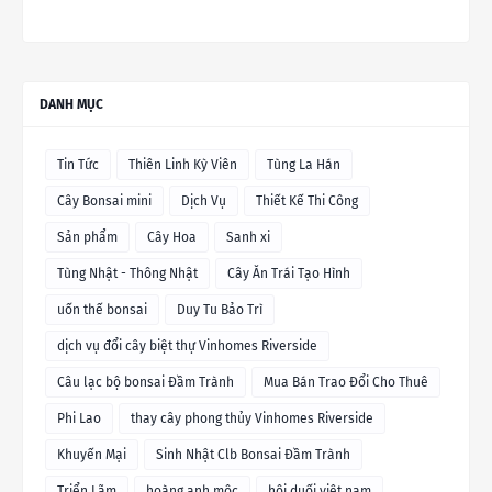
DANH MỤC
Tin Tức
Thiên Linh Kỳ Viên
Tùng La Hán
Cây Bonsai mini
Dịch Vụ
Thiết Kế Thi Công
Sản phẩm
Cây Hoa
Sanh xi
Tùng Nhật - Thông Nhật
Cây Ăn Trái Tạo Hình
uốn thế bonsai
Duy Tu Bảo Trì
dịch vụ đổi cây biệt thự Vinhomes Riverside
Câu lạc bộ bonsai Đầm Trành
Mua Bán Trao Đổi Cho Thuê
Phi Lao
thay cây phong thủy Vinhomes Riverside
Khuyến Mại
Sinh Nhật Clb Bonsai Đầm Trành
Triển Lãm
hoàng anh mộc
hội duối việt nam