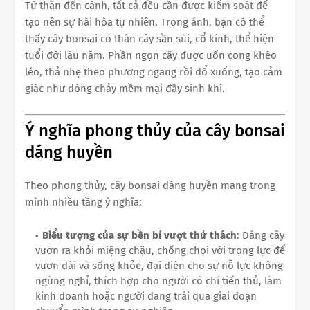
Từ thân đến cành, tất cả đều cần được kiểm soát để
tạo nên sự hài hòa tự nhiên. Trong ảnh, bạn có thể
thấy cây bonsai có thân cây sần sùi, cổ kính, thể hiện
tuổi đời lâu năm. Phần ngọn cây được uốn cong khéo
léo, thả nhẹ theo phương ngang rồi đổ xuống, tạo cảm
giác như dòng chảy mềm mại đầy sinh khí.
Ý nghĩa phong thủy của cây bonsai
dáng huyền
Theo phong thủy, cây bonsai dáng huyền mang trong
mình nhiều tầng ý nghĩa:
Biểu tượng của sự bền bỉ vượt thử thách
: Dáng cây
vươn ra khỏi miệng chậu, chống chọi với trọng lực để
vươn dài và sống khỏe, đại diện cho sự nỗ lực không
ngừng nghỉ, thích hợp cho người có chí tiến thủ, làm
kinh doanh hoặc người đang trải qua giai đoạn