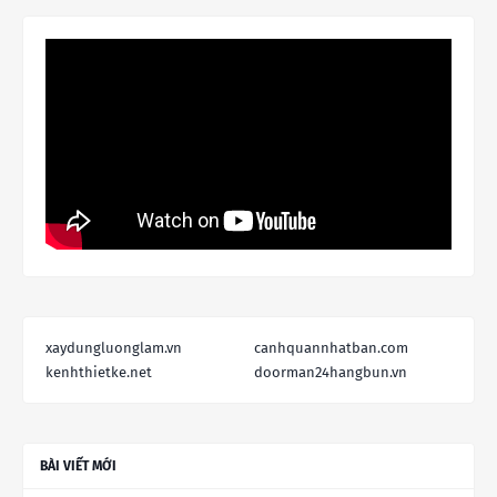
xaydungluonglam.vn
canhquannhatban.com
kenhthietke.net
doorman24hangbun.vn
BÀI VIẾT MỚI