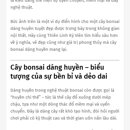
là kiểu dáng thể hiện sự uyển chuyển, mềm mại và đầy
nghệ thuật.
Bức ảnh trên là một ví dụ điển hình cho một cây bonsai
dáng huyền tuyệt đẹp được trưng bày trong không gian
nội thất. Hãy cùng Thiên Linh Kỳ Viên tìm hiểu sâu hơn
về ý nghĩa, vẻ đẹp cũng như giá trị phong thủy mà cây
bonsai dáng huyền mang lại.
Cây bonsai dáng huyền – biểu
tượng của sự bền bỉ và dẻo dai
Dáng huyền trong nghệ thuật bonsai còn được gọi là
“huyền chi thế” – tức là thế cây đổ xuống dưới mép
chậu, tựa như một dòng thác đổ mềm mại và uyển
chuyển. Đây là dáng cây rất khó tạo hình, đòi hỏi người
chơi phải có kỹ thuật cao và thời gian uốn nắn lâu dài.