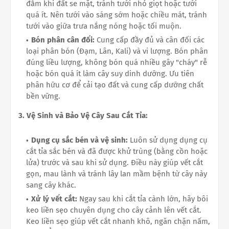
đẫm khi đất se mặt, tránh tưới nhỏ giọt hoặc tưới
quá ít. Nên tưới vào sáng sớm hoặc chiều mát, tránh
tưới vào giữa trưa nắng nóng hoặc tối muộn.
Bón phân cân đối:
Cung cấp đầy đủ và cân đối các
loại phân bón (Đạm, Lân, Kali) và vi lượng. Bón phân
đúng liều lượng, không bón quá nhiều gây "cháy" rễ
hoặc bón quá ít làm cây suy dinh dưỡng. Ưu tiên
phân hữu cơ để cải tạo đất và cung cấp dưỡng chất
bền vững.
3. Vệ Sinh và Bảo Vệ Cây Sau Cắt Tỉa:
Dụng cụ sắc bén và vệ sinh:
Luôn sử dụng dụng cụ
cắt tỉa sắc bén và đã được khử trùng (bằng cồn hoặc
lửa) trước và sau khi sử dụng. Điều này giúp vết cắt
gọn, mau lành và tránh lây lan mầm bệnh từ cây này
sang cây khác.
Xử lý vết cắt:
Ngay sau khi cắt tỉa cành lớn, hãy bôi
keo liền sẹo chuyên dụng cho cây cảnh lên vết cắt.
Keo liền sẹo giúp vết cắt nhanh khô, ngăn chặn nấm,