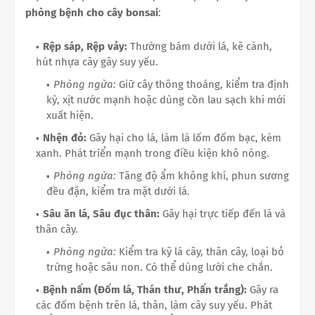
phòng bệnh cho cây bonsai
:
Rệp sáp, Rệp vảy:
Thường bám dưới lá, kẽ cành,
hút nhựa cây gây suy yếu.
Phòng ngừa:
Giữ cây thông thoáng, kiểm tra định
kỳ, xịt nước mạnh hoặc dùng cồn lau sạch khi mới
xuất hiện.
Nhện đỏ:
Gây hại cho lá, làm lá lốm đốm bạc, kém
xanh. Phát triển mạnh trong điều kiện khô nóng.
Phòng ngừa:
Tăng độ ẩm không khí, phun sương
đều đặn, kiểm tra mặt dưới lá.
Sâu ăn lá, Sâu đục thân:
Gây hại trực tiếp đến lá và
thân cây.
Phòng ngừa:
Kiểm tra kỹ lá cây, thân cây, loại bỏ
trứng hoặc sâu non. Có thể dùng lưới che chắn.
Bệnh nấm (Đốm lá, Thán thư, Phấn trắng):
Gây ra
các đốm bệnh trên lá, thân, làm cây suy yếu. Phát