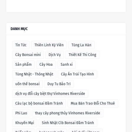
DANH MỤC
Tin Tức
Thiên Linh Kỳ Viên
Tùng La Hán
Cây Bonsai mini
Dịch Vụ
Thiết Kế Thi Công
Sản phẩm
Cây Hoa
Sanh xi
Tùng Nhật - Thông Nhật
Cây Ăn Trái Tạo Hình
uốn thế bonsai
Duy Tu Bảo Trì
dịch vụ đổi cây biệt thự Vinhomes Riverside
Câu lạc bộ bonsai Đầm Trành
Mua Bán Trao Đổi Cho Thuê
Phi Lao
thay cây phong thủy Vinhomes Riverside
Khuyến Mại
Sinh Nhật Clb Bonsai Đầm Trành