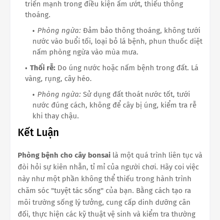
triển mạnh trong điều kiện ẩm ướt, thiếu thông
thoáng.
Phòng ngừa:
Đảm bảo thông thoáng, không tưới
nước vào buổi tối, loại bỏ lá bệnh, phun thuốc diệt
nấm phòng ngừa vào mùa mưa.
Thối rễ:
Do úng nước hoặc nấm bệnh trong đất. Lá
vàng, rụng, cây héo.
Phòng ngừa:
Sử dụng đất thoát nước tốt, tưới
nước đúng cách, không để cây bị úng, kiểm tra rễ
khi thay chậu.
Kết Luận
Phòng bệnh cho cây bonsai
là một quá trình liên tục và
đòi hỏi sự kiên nhẫn, tỉ mỉ của người chơi. Hãy coi việc
này như một phần không thể thiếu trong hành trình
chăm sóc "tuyệt tác sống" của bạn. Bằng cách tạo ra
môi trường sống lý tưởng, cung cấp dinh dưỡng cân
đối, thực hiện các kỹ thuật vệ sinh và kiểm tra thường