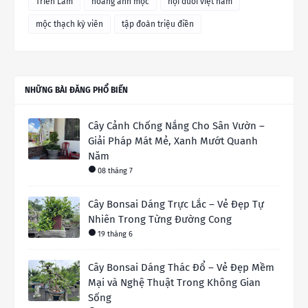
Triển Lãm
hoàng anh mộc
hội duối việt nam
mộc thạch kỳ viên
tập đoàn triệu điền
NHỮNG BÀI ĐĂNG PHỔ BIẾN
Cây Cảnh Chống Nắng Cho Sân Vườn –
Giải Pháp Mát Mẻ, Xanh Mướt Quanh
Năm
08 tháng 7
Cây Bonsai Dáng Trực Lắc – Vẻ Đẹp Tự
Nhiên Trong Từng Đường Cong
19 tháng 6
Cây Bonsai Dáng Thác Đổ – Vẻ Đẹp Mềm
Mại và Nghệ Thuật Trong Không Gian
Sống