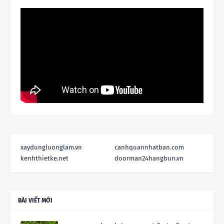
xaydungluonglam.vn
canhquannhatban.com
kenhthietke.net
doorman24hangbun.vn
BÀI VIẾT MỚI