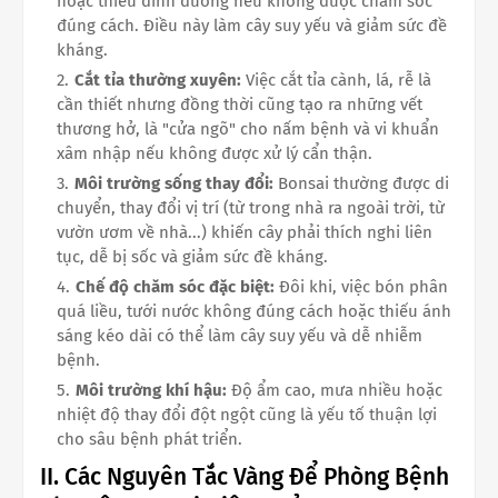
hoặc thiếu dinh dưỡng nếu không được chăm sóc
đúng cách. Điều này làm cây suy yếu và giảm sức đề
kháng.
Cắt tỉa thường xuyên:
Việc cắt tỉa cành, lá, rễ là
cần thiết nhưng đồng thời cũng tạo ra những vết
thương hở, là "cửa ngõ" cho nấm bệnh và vi khuẩn
xâm nhập nếu không được xử lý cẩn thận.
Môi trường sống thay đổi:
Bonsai thường được di
chuyển, thay đổi vị trí (từ trong nhà ra ngoài trời, từ
vườn ươm về nhà...) khiến cây phải thích nghi liên
tục, dễ bị sốc và giảm sức đề kháng.
Chế độ chăm sóc đặc biệt:
Đôi khi, việc bón phân
quá liều, tưới nước không đúng cách hoặc thiếu ánh
sáng kéo dài có thể làm cây suy yếu và dễ nhiễm
bệnh.
Môi trường khí hậu:
Độ ẩm cao, mưa nhiều hoặc
nhiệt độ thay đổi đột ngột cũng là yếu tố thuận lợi
cho sâu bệnh phát triển.
II. Các Nguyên Tắc Vàng Để Phòng Bệnh