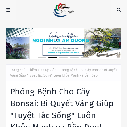
Trang chủ
Thiên Linh Kỳ Viên
Phòng Bệnh Cho Cây Bonsai: Bí Quyết
Vàng Giúp "Tuyệt Tác Sống" Luôn Khỏe Mạnh và Bền Đẹp!
Phòng Bệnh Cho Cây
Bonsai: Bí Quyết Vàng Giúp
"Tuyệt Tác Sống" Luôn