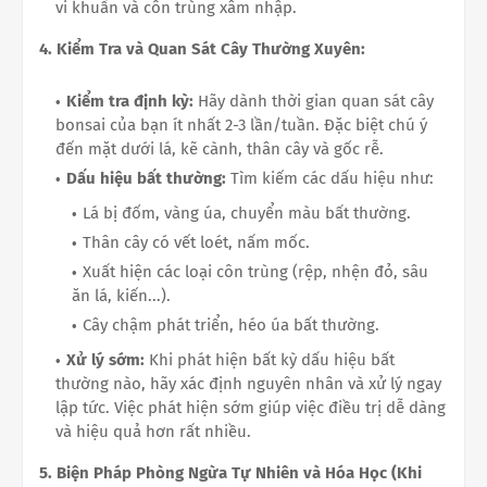
vi khuẩn và côn trùng xâm nhập.
4. Kiểm Tra và Quan Sát Cây Thường Xuyên:
Kiểm tra định kỳ:
Hãy dành thời gian quan sát cây
bonsai của bạn ít nhất 2-3 lần/tuần. Đặc biệt chú ý
đến mặt dưới lá, kẽ cành, thân cây và gốc rễ.
Dấu hiệu bất thường:
Tìm kiếm các dấu hiệu như:
Lá bị đốm, vàng úa, chuyển màu bất thường.
Thân cây có vết loét, nấm mốc.
Xuất hiện các loại côn trùng (rệp, nhện đỏ, sâu
ăn lá, kiến...).
Cây chậm phát triển, héo úa bất thường.
Xử lý sớm:
Khi phát hiện bất kỳ dấu hiệu bất
thường nào, hãy xác định nguyên nhân và xử lý ngay
lập tức. Việc phát hiện sớm giúp việc điều trị dễ dàng
và hiệu quả hơn rất nhiều.
5. Biện Pháp Phòng Ngừa Tự Nhiên và Hóa Học (Khi