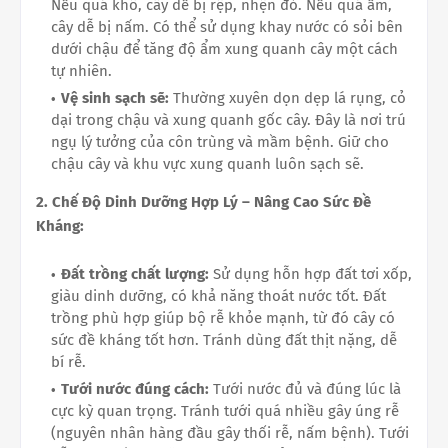
Nếu quá khô, cây dễ bị rệp, nhện đỏ. Nếu quá ẩm,
cây dễ bị nấm. Có thể sử dụng khay nước có sỏi bên
dưới chậu để tăng độ ẩm xung quanh cây một cách
tự nhiên.
Vệ sinh sạch sẽ:
Thường xuyên dọn dẹp lá rụng, cỏ
dại trong chậu và xung quanh gốc cây. Đây là nơi trú
ngụ lý tưởng của côn trùng và mầm bệnh. Giữ cho
chậu cây và khu vực xung quanh luôn sạch sẽ.
2. Chế Độ Dinh Dưỡng Hợp Lý – Nâng Cao Sức Đề
Kháng:
Đất trồng chất lượng:
Sử dụng hỗn hợp đất tơi xốp,
giàu dinh dưỡng, có khả năng thoát nước tốt. Đất
trồng phù hợp giúp bộ rễ khỏe mạnh, từ đó cây có
sức đề kháng tốt hơn. Tránh dùng đất thịt nặng, dễ
bí rễ.
Tưới nước đúng cách:
Tưới nước đủ và đúng lúc là
cực kỳ quan trọng. Tránh tưới quá nhiều gây úng rễ
(nguyên nhân hàng đầu gây thối rễ, nấm bệnh). Tưới