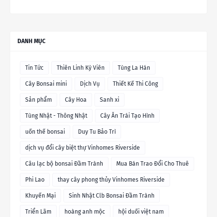
DANH MỤC
Tin Tức
Thiên Linh Kỳ Viên
Tùng La Hán
Cây Bonsai mini
Dịch Vụ
Thiết Kế Thi Công
Sản phẩm
Cây Hoa
Sanh xi
Tùng Nhật - Thông Nhật
Cây Ăn Trái Tạo Hình
uốn thế bonsai
Duy Tu Bảo Trì
dịch vụ đổi cây biệt thự Vinhomes Riverside
Câu lạc bộ bonsai Đầm Trành
Mua Bán Trao Đổi Cho Thuê
Phi Lao
thay cây phong thủy Vinhomes Riverside
Khuyến Mại
Sinh Nhật Clb Bonsai Đầm Trành
Triển Lãm
hoàng anh mộc
hội duối việt nam