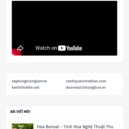
xaydungluonglam.vn
canhquannhatban.com
kenhthietke.net
doorman24hangbun.vn
BÀI VIẾT MỚI
Hoa Bonsai – Tinh Hoa Nghệ Thuật Thu