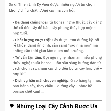
Sở dĩ Thiên Linh Kỳ Viên được nhiều người tin chọn
không chỉ vì chất lượng cây mà còn bởi:
Đa dạng chủng loại
: từ bonsai nghệ thuật, cây dáng
thế cổ đến cây để bàn, cây phong thủy hợp mệnh –
hợp tuổi.
Chất lượng vượt trội
: Cây được ươm dưỡng kỹ, bộ
rễ khỏe, dáng ổn định, sẵn sàng “vào nhà mới” mà
không cần thời gian làm quen môi trường.
Tư vấn tận tâm
: Đội ngũ nghệ nhân am hiểu phong
thủy, nghệ thuật bonsai luôn sẵn sàng hướng dẫn từ
cách chọn cây, chăm cây cho đến bố trí cây hợp thế –
hợp khí.
Dịch vụ hậu mãi chuyên nghiệp
: Giao hàng tận nơi,
bảo hành cây, thay chậu – dưỡng cây – phục hồi
bonsai chết cành...
🌳 Những Loại Cây Cảnh Được Ưa