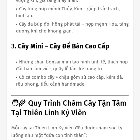
vượng khí, gia tăng may mắn.
Cây tùng hợp mệnh Thủy, Kim – giúp trấn trạch,
bình an.
Cây đa búp đỏ, hồng phát tài – hợp mệnh Hỏa, tăng
dương khí cho không gian.
3.
Cây Mini – Cây Để Bàn Cao Cấp
Những chậu bonsai mini tạo hình tinh tế, thích hợp
đặt bàn làm việc, quầy lễ tân, kệ trang trí.
Có cả combo cây + chậu gốm sứ cao cấp, kèm đá,
rêu phong, tiểu cảnh handmade.
🧑‍🌾 Quy Trình Chăm Cây Tận Tâm
Tại Thiên Linh Kỳ Viên
Mỗi cây tại Thiên Linh Kỳ Viên đều được chăm sóc kỹ
lưỡng như một “đứa con tinh thần”: