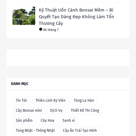
Kỹ Thuật Uốn Cành Bonsai Mềm – Bí
Quyết Tạo Dáng Đẹp Không Làm Tổn
Thương Cây
06 tháng 7
DANH MỤC
Tin Tức
Thiên Linh Kỳ Viên
Tùng La Hán
Cây Bonsai mini
Dịch Vụ
Thiết Kế Thi Công
Sản phẩm
Cây Hoa
Sanh xi
Tùng Nhật - Thông Nhật
Cây Ăn Trái Tạo Hình