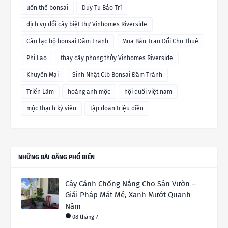
uốn thế bonsai
Duy Tu Bảo Trì
dịch vụ đổi cây biệt thự Vinhomes Riverside
Câu lạc bộ bonsai Đầm Trành
Mua Bán Trao Đổi Cho Thuê
Phi Lao
thay cây phong thủy Vinhomes Riverside
Khuyến Mại
Sinh Nhật Clb Bonsai Đầm Trành
Triển Lãm
hoàng anh mộc
hội duối việt nam
mộc thạch kỳ viên
tập đoàn triệu điền
NHỮNG BÀI ĐĂNG PHỔ BIẾN
Cây Cảnh Chống Nắng Cho Sân Vườn –
Giải Pháp Mát Mẻ, Xanh Mướt Quanh
Năm
08 tháng 7