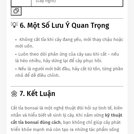
(cây nghỉ)
💡 6. Một Số Lưu Ý Quan Trọng
Không cắt tỉa khi cây đang yếu, mới thay chậu hoặc
mới uốn.
Luôn theo dõi phản ứng của cây sau khi cắt – nếu
lá héo nhiều, hãy dừng lại để cây phục hồi.
Nếu là người mới bắt đầu, hãy cắt từ tốn, từng phần
nhỏ để dễ điều chỉnh.
🌼 7. Kết Luận
Cắt tỉa bonsai là một nghệ thuật đòi hỏi sự tinh tế, kiên
nhẫn và hiểu biết về sinh lý cây. Khi nắm vững
kỹ thuật
cắt tỉa bonsai đúng cách
, bạn không chỉ giúp cây phát
triển khỏe mạnh mà còn tạo ra những tác phẩm sống