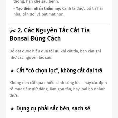
thông, hạn chế sâu bệnh.
Tạo điểm nhấn thẩm mỹ:
Cành lá được bố trí hài
hòa, cân đối và bắt mắt hơn.
✂️ 2. Các Nguyên Tắc Cắt Tỉa
Bonsai Đúng Cách
Để đạt được hiệu quả tối ưu khi cắt tỉa, bạn cần ghi
nhớ các nguyên tắc sau:
🔸 Cắt “có chọn lọc”, không cắt đại trà
Không nên cắt quá nhiều cành cùng lúc – hãy xác định
rõ mục tiêu: giữ dáng, làm gọn tán, hay loại bỏ nhánh
thừa.
🔸 Dụng cụ phải sắc bén, sạch sẽ