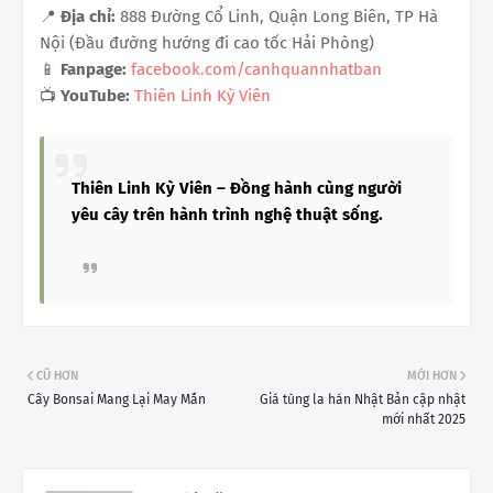
📍
Địa chỉ:
888 Đường Cổ Linh, Quận Long Biên, TP Hà
Nội (Đầu đường hướng đi cao tốc Hải Phòng)
📱
Fanpage:
facebook.com/canhquannhatban
📺
YouTube:
Thiên Linh Kỳ Viên
Thiên Linh Kỳ Viên – Đồng hành cùng người
yêu cây trên hành trình nghệ thuật sống.
CŨ HƠN
MỚI HƠN
Cây Bonsai Mang Lại May Mắn
Giá tùng la hán Nhật Bản cập nhật
mới nhất 2025