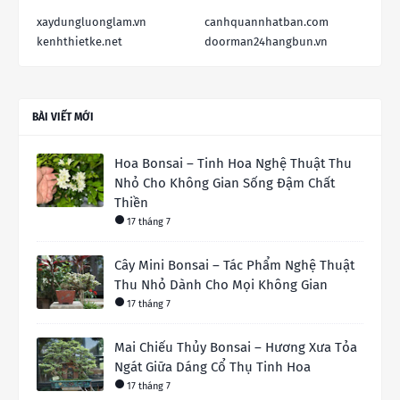
xaydungluonglam.vn
canhquannhatban.com
kenhthietke.net
doorman24hangbun.vn
BÀI VIẾT MỚI
Hoa Bonsai – Tinh Hoa Nghệ Thuật Thu
Nhỏ Cho Không Gian Sống Đậm Chất
Thiền
17 tháng 7
Cây Mini Bonsai – Tác Phẩm Nghệ Thuật
Thu Nhỏ Dành Cho Mọi Không Gian
17 tháng 7
Mai Chiếu Thủy Bonsai – Hương Xưa Tỏa
Ngát Giữa Dáng Cổ Thụ Tinh Hoa
17 tháng 7