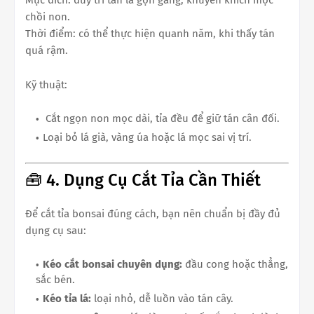
Mục đích: duy trì tán lá gọn gàng, khuyến khích mọc
chồi non.
Thời điểm: có thể thực hiện quanh năm, khi thấy tán
quá rậm.
Kỹ thuật:
Cắt ngọn non mọc dài, tỉa đều để giữ tán cân đối.
Loại bỏ lá già, vàng úa hoặc lá mọc sai vị trí.
🧰 4. Dụng Cụ Cắt Tỉa Cần Thiết
Để cắt tỉa bonsai đúng cách, bạn nên chuẩn bị đầy đủ
dụng cụ sau:
Kéo cắt bonsai chuyên dụng:
đầu cong hoặc thẳng,
sắc bén.
Kéo tỉa lá:
loại nhỏ, dễ luồn vào tán cây.