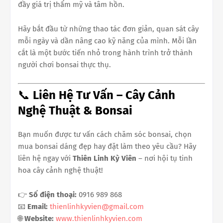
đầy giá trị thẩm mỹ và tâm hồn.
Hãy bắt đầu từ những thao tác đơn giản, quan sát cây
mỗi ngày và dần nâng cao kỹ năng của mình. Mỗi lần
cắt là một bước tiến nhỏ trong hành trình trở thành
người chơi bonsai thực thụ.
📞
Liên Hệ Tư Vấn – Cây Cảnh
Nghệ Thuật & Bonsai
Bạn muốn được tư vấn cách chăm sóc bonsai, chọn
mua bonsai dáng đẹp hay đặt làm theo yêu cầu? Hãy
liên hệ ngay với
Thiên Linh Kỳ Viên
– nơi hội tụ tinh
hoa cây cảnh nghệ thuật!
👉
Số điện thoại:
0916 989 868
📧
Email:
thienlinhkyvien@gmail.com
🌐
Website:
www.thienlinhkyvien.com