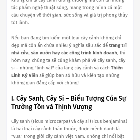
không chỉ là cây cảnh thông thường mà còn là những
tác phẩm nghệ thuật sống, mang trong mình cả một
câu chuyện về thời gian, sức sống và giá trị phong thủy
tốt lành.
Nếu bạn đang tìm kiếm một loại cây cảnh không chỉ
đẹp mà còn ẩn chứa nhiều ý nghĩa sâu sắc để
trang trí
nhà cửa, sân vườn hay các công trình kinh doanh
, thì
hôm nay, chúng ta sẽ cùng khám phá về cây sanh, cây
si – những "linh vật" của làng cây cảnh và cách
Thiên
Linh Kỳ Viên
sẽ giúp bạn sở hữu và kiến tạo những
không gian đẳng cấp với chúng!
I. Cây Sanh, Cây Si – Biểu Tượng Của Sự
Trường Tồn và Thịnh Vượng
Cây sanh (Ficus microcarpa) và cây si (Ficus benjamina)
là hai loại cây cảnh thân thuộc, được mệnh danh là
"vua" trong giới cây cảnh Việt Nam. Không chỉ nổi bật