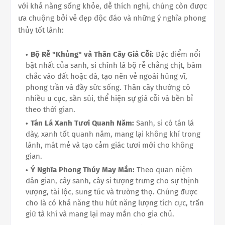
với khả năng sống khỏe, dễ thích nghi, chúng còn được
ưa chuộng bởi vẻ đẹp độc đáo và những ý nghĩa phong
thủy tốt lành:
Bộ Rễ "Khủng" và Thân Cây Già Cỗi:
Đặc điểm nổi
bật nhất của sanh, si chính là bộ rễ chằng chịt, bám
chắc vào đất hoặc đá, tạo nên vẻ ngoài hùng vĩ,
phong trần và đầy sức sống. Thân cây thường có
nhiều u cục, sần sùi, thể hiện sự già cỗi và bền bỉ
theo thời gian.
Tán Lá Xanh Tươi Quanh Năm:
Sanh, si có tán lá
dày, xanh tốt quanh năm, mang lại không khí trong
lành, mát mẻ và tạo cảm giác tươi mới cho không
gian.
Ý Nghĩa Phong Thủy May Mắn:
Theo quan niệm
dân gian, cây sanh, cây si tượng trưng cho sự thịnh
vượng, tài lộc, sung túc và trường thọ. Chúng được
cho là có khả năng thu hút năng lượng tích cực, trấn
giữ tà khí và mang lại may mắn cho gia chủ.