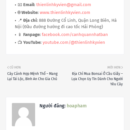
📧
Email:
thienlinhkyvien@gmail.com
🌐
Website:
www.thienlinhkyvien.com
📍
Địa chỉ:
888 Đường Cổ Linh, Quận Long Biên, Hà
Nội (Đầu đường hướng đi cao tốc Hải Phòng)
📱
Fanpage:
facebook.com/canhquannhatban
📺
YouTube:
youtube.com/@thienlinhkyvien
CŨ HƠN
MỚI HƠN
Cây Cảnh Hợp Mệnh Thổ – Mang
Địa Chỉ Mua Bonsai Ở Cầu Giấy –
Lại Tài Lộc, Bình An Cho Gia Chủ
Lựa Chọn Uy Tín Dành Cho Người
Yêu Cây
Người đăng:
hoapham