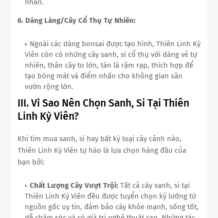
nhân.
6. Dáng Làng/Cây Cổ Thụ Tự Nhiên:
Ngoài các dáng bonsai được tạo hình, Thiên Linh Kỳ
Viên còn có những cây sanh, si cổ thụ với dáng vẻ tự
nhiên, thân cây to lớn, tán lá rậm rạp, thích hợp để
tạo bóng mát và điểm nhấn cho không gian sân
vườn rộng lớn.
III. Vì Sao Nên Chọn Sanh, Si Tại Thiên
Linh Kỳ Viên?
Khi tìm mua sanh, si hay bất kỳ loại cây cảnh nào,
Thiên Linh Kỳ Viên tự hào là lựa chọn hàng đầu của
bạn bởi:
Chất Lượng Cây Vượt Trội:
Tất cả cây sanh, si tại
Thiên Linh Kỳ Viên đều được tuyển chọn kỹ lưỡng từ
nguồn gốc uy tín, đảm bảo cây khỏe mạnh, sống tốt,
dễ chăm sóc và có giá trị nghệ thuật cao. Những tác