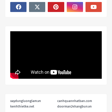
xaydungluonglam.vn
canhquannhatban.com
kenhthietke.net
doorman24hangbun.vn