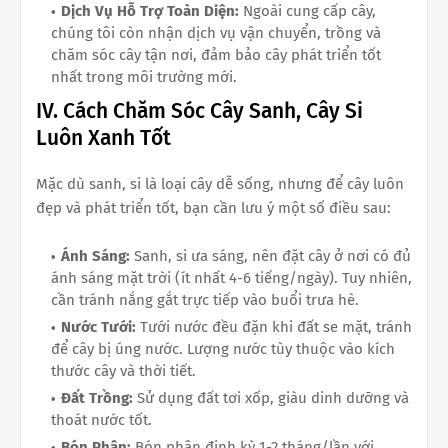
Dịch Vụ Hỗ Trợ Toàn Diện:
Ngoài cung cấp cây,
chúng tôi còn nhận dịch vụ vận chuyển, trồng và
chăm sóc cây tận nơi, đảm bảo cây phát triển tốt
nhất trong môi trường mới.
IV. Cách Chăm Sóc Cây Sanh, Cây Si
Luôn Xanh Tốt
Mặc dù sanh, si là loại cây dễ sống, nhưng để cây luôn
đẹp và phát triển tốt, bạn cần lưu ý một số điều sau:
Ánh Sáng:
Sanh, si ưa sáng, nên đặt cây ở nơi có đủ
ánh sáng mặt trời (ít nhất 4-6 tiếng/ngày). Tuy nhiên,
cần tránh nắng gắt trực tiếp vào buổi trưa hè.
Nước Tưới:
Tưới nước đều đặn khi đất se mặt, tránh
để cây bị úng nước. Lượng nước tùy thuộc vào kích
thước cây và thời tiết.
Đất Trồng:
Sử dụng đất tơi xốp, giàu dinh dưỡng và
thoát nước tốt.
Bón Phân:
Bón phân định kỳ 1-2 tháng/lần với