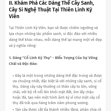
II. Khám Phá Các Dáng Thế Cây Sanh,
Cây Si Nghệ Thuật Tại Thiên Linh Kỳ
Viên
Tại Thiên Linh Kỳ Viên, bạn sẽ được chiêm ngưỡng và
lựa chọn những tác phẩm sanh, si độc đáo với nhiều
dáng thế khác nhau, mỗi dáng thế lại mang một vẻ đẹp
và ý nghĩa riêng:
1. Dáng "Cổ Linh Kỳ Thụ" - Biểu Tượng Của Sự Vững
Chãi và Độc Đáo:
Đây là một trong những dáng thế đặc trưng và được
ưa chuộng nhất, đặc biệt là với những cây sanh, si cổ
thụ. Dáng cây này thường có thân cây to lớn, vững
chãi, với bộ rễ nổi lên khỏi mặt đất, ôm lấy chậu
hoặc đá, tạo nên một hình ảnh kỳ vĩ như một cây cổ
thụ đã trải qua hàng trăm năm phong sương.
Tán cây được cắt tỉa thành nhiều tầng, phân chia rõ