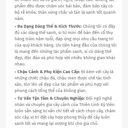
phẩm đều được chăm sóc bài bản, đảm bảo cây có
bộ rễ khỏe, thân vững chắc và tán lá xanh tốt quanh
năm.
Đa Dạng Dáng Thế & Kích Thước:
Chúng tôi có đầy
đủ các dáng thế sanh, si từ mini để bàn đến cổ thụ
hàng trăm năm tuổi, đáp ứng mọi nhu cầu trang trí
của quý khách hàng. Ưu tiên hàng đầu của chúng tôi
là mang đến những tác phẩm sanh, si có dáng thế
đẹp, độc đáo và phù hợp với nhiều không gian khác
nhau.
Chậu Cảnh & Phụ Kiện Cao Cấp:
Đi kèm với cây là
những chiếc chậu đá, chậu men được chế tác tinh
xảo, tôn lên vẻ đẹp của tác phẩm và phù hợp với
phong cách tổng thể của không gian.
Tư Vấn Tận Tâm & Chuyên Nghiệp:
Đội ngũ nghệ
nhân và chuyên gia cây cảnh của Thiên Linh Kỳ Viên
luôn sẵn sàng tư vấn chi tiết về cách chọn cây, chăm
sóc cây, vị trí đặt cây hợp phong thủy để cây luôn
xanh tốt và mang lại vượng khí cho gia chủ.