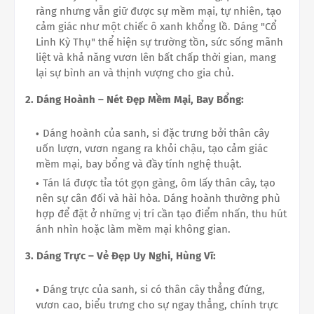
ràng nhưng vẫn giữ được sự mềm mại, tự nhiên, tạo
cảm giác như một chiếc ô xanh khổng lồ. Dáng "Cổ
Linh Kỳ Thụ" thể hiện sự trường tồn, sức sống mãnh
liệt và khả năng vươn lên bất chấp thời gian, mang
lại sự bình an và thịnh vượng cho gia chủ.
2. Dáng Hoành – Nét Đẹp Mềm Mại, Bay Bổng:
Dáng hoành của sanh, si đặc trưng bởi thân cây
uốn lượn, vươn ngang ra khỏi chậu, tạo cảm giác
mềm mại, bay bổng và đầy tính nghệ thuật.
Tán lá được tỉa tót gọn gàng, ôm lấy thân cây, tạo
nên sự cân đối và hài hòa. Dáng hoành thường phù
hợp để đặt ở những vị trí cần tạo điểm nhấn, thu hút
ánh nhìn hoặc làm mềm mại không gian.
3. Dáng Trực – Vẻ Đẹp Uy Nghi, Hùng Vĩ:
Dáng trực của sanh, si có thân cây thẳng đứng,
vươn cao, biểu trưng cho sự ngay thẳng, chính trực