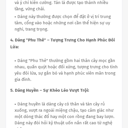
và ý chí kiên cường. Tán lá được tạo thành nhiều
tầng, vững chãi.
Dáng này thường được chọn để đặt ở vị trí trung
tâm, cổng vào hoặc những nơi cần thể hiện sự uy
nghi, trang trọng.
4. Dáng "Phu Thê" – Tượng Trưng Cho Hạnh Phúc Đôi
Lứa:
Dáng "Phu Thê" thường gồm hai thân cây mọc gần
nhau, quấn quýt hoặc đối xứng, tượng trưng cho tình
yêu đôi lứa, sự gắn bó và hạnh phúc viên mãn trong
gia đình.
5. Dáng Huyền – Sự Khéo Léo Vượt Trội:
Dáng huyền là dáng cây có thân và tán cây rủ
xuống, vượt ra ngoài miệng chậu, tạo cảm giác như
một dòng thác đổ hay một con rồng đang bay lượn.
Dáng này đòi hỏi kỹ thuật uốn nắn rất cao từ nghệ