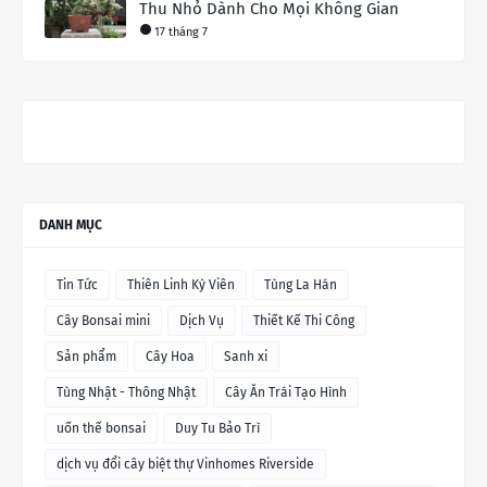
Thu Nhỏ Dành Cho Mọi Không Gian
17 tháng 7
DANH MỤC
Tin Tức
Thiên Linh Kỳ Viên
Tùng La Hán
Cây Bonsai mini
Dịch Vụ
Thiết Kế Thi Công
Sản phẩm
Cây Hoa
Sanh xi
Tùng Nhật - Thông Nhật
Cây Ăn Trái Tạo Hình
uốn thế bonsai
Duy Tu Bảo Trì
dịch vụ đổi cây biệt thự Vinhomes Riverside