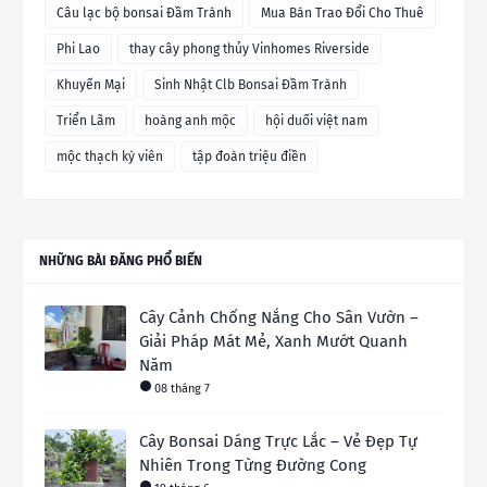
Câu lạc bộ bonsai Đầm Trành
Mua Bán Trao Đổi Cho Thuê
Phi Lao
thay cây phong thủy Vinhomes Riverside
Khuyến Mại
Sinh Nhật Clb Bonsai Đầm Trành
Triển Lãm
hoàng anh mộc
hội duối việt nam
mộc thạch kỳ viên
tập đoàn triệu điền
NHỮNG BÀI ĐĂNG PHỔ BIẾN
Cây Cảnh Chống Nắng Cho Sân Vườn –
Giải Pháp Mát Mẻ, Xanh Mướt Quanh
Năm
08 tháng 7
Cây Bonsai Dáng Trực Lắc – Vẻ Đẹp Tự
Nhiên Trong Từng Đường Cong