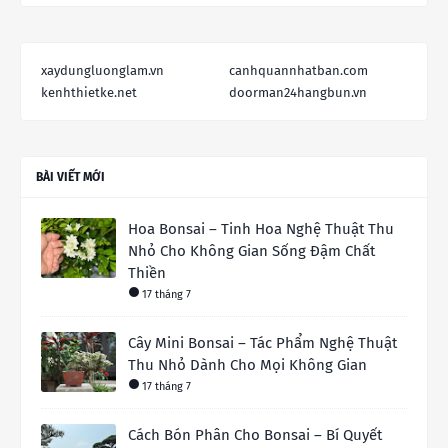
xaydungluonglam.vn
canhquannhatban.com
kenhthietke.net
doorman24hangbun.vn
BÀI VIẾT MỚI
Hoa Bonsai – Tinh Hoa Nghệ Thuật Thu
Nhỏ Cho Không Gian Sống Đậm Chất
Thiền
17 tháng 7
Cây Mini Bonsai – Tác Phẩm Nghệ Thuật
Thu Nhỏ Dành Cho Mọi Không Gian
17 tháng 7
Cách Bón Phân Cho Bonsai – Bí Quyết