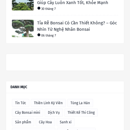
Giúp Cây Luôn Xanh Tốt, Khỏe Mạnh
30 tháng 7
Tỉa Rễ Bonsai Có Cần Thiết Không? – Góc
Nhìn Từ Nghệ Nhân Bonsai
06 tháng 7
DANH MỤC
Tin Tức
Thiên Linh Kỳ Viên
Tùng La Hán
Cây Bonsai mini
Dịch Vụ
Thiết Kế Thi Công
Sản phẩm
Cây Hoa
Sanh xi