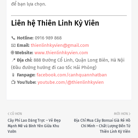
để bạn lựa chọn.
Liên hệ Thiên Linh Kỳ Viên
📞
Hotline:
0916 989 868
📧
Email:
thienlinhkyvien@gmail.com
🌐
Website:
www.thienlinhkyvien.com
📍
Địa chỉ:
888 Đường Cổ Linh, Quận Long Biên, Hà Nội
(Đầu đường hướng đi cao tốc Hải Phòng)
📱
Fanpage:
facebook.com/canhquannhatban
📺
YouTube:
youtube.com/@thienlinhkyvien
CŨ HƠN
MỚI HƠN
Cây Phi Lao Dáng Trực – Vẻ Đẹp
Địa Chỉ Mua Cây Bonsai Giá Rẻ Hồ
Mạnh Mẽ và Bình Yên Giữa Khu
Chí Minh – Chất Lượng Đến Từ
Vườn
Thiên Linh Kỳ Viên