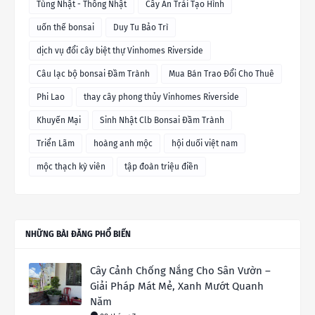
Tùng Nhật - Thông Nhật
Cây Ăn Trái Tạo Hình
uốn thế bonsai
Duy Tu Bảo Trì
dịch vụ đổi cây biệt thự Vinhomes Riverside
Câu lạc bộ bonsai Đầm Trành
Mua Bán Trao Đổi Cho Thuê
Phi Lao
thay cây phong thủy Vinhomes Riverside
Khuyến Mại
Sinh Nhật Clb Bonsai Đầm Trành
Triển Lãm
hoàng anh mộc
hội duối việt nam
mộc thạch kỳ viên
tập đoàn triệu điền
NHỮNG BÀI ĐĂNG PHỔ BIẾN
Cây Cảnh Chống Nắng Cho Sân Vườn –
Giải Pháp Mát Mẻ, Xanh Mướt Quanh
Năm