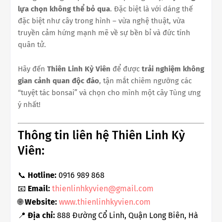
lựa chọn không thể bỏ qua
. Đặc biệt là với dáng thế
đặc biệt như cây trong hình – vừa nghệ thuật, vừa
truyền cảm hứng mạnh mẽ về sự bền bỉ và đức tính
quân tử.
Hãy đến
Thiên Linh Kỳ Viên
để được
trải nghiệm không
gian cảnh quan độc đáo
, tận mắt chiêm ngưỡng các
“tuyệt tác bonsai” và chọn cho mình một cây Tùng ưng
ý nhất!
Thông tin liên hệ Thiên Linh Kỳ
Viên:
📞
Hotline:
0916 989 868
📧
Email:
thienlinhkyvien@gmail.com
🌐
Website:
www.thienlinhkyvien.com
📍
Địa chỉ:
888 Đường Cổ Linh, Quận Long Biên, Hà