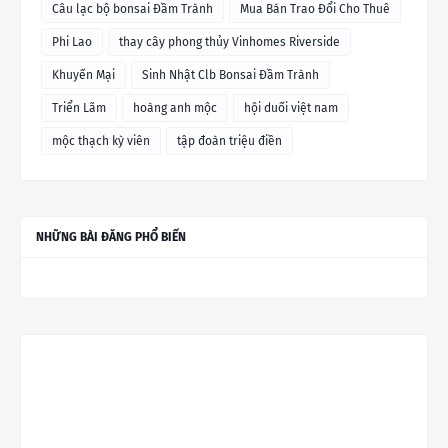
Câu lạc bộ bonsai Đầm Trành
Mua Bán Trao Đổi Cho Thuê
Phi Lao
thay cây phong thủy Vinhomes Riverside
Khuyến Mại
Sinh Nhật Clb Bonsai Đầm Trành
Triển Lãm
hoàng anh mộc
hội duối việt nam
mộc thạch kỳ viên
tập đoàn triệu điền
NHỮNG BÀI ĐĂNG PHỔ BIẾN