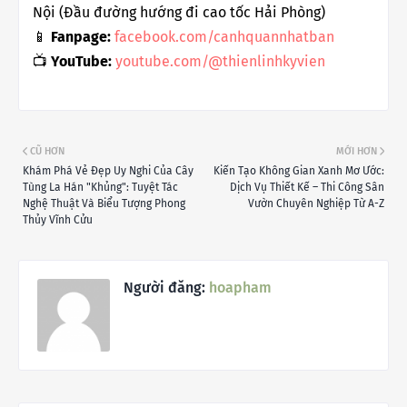
Nội (Đầu đường hướng đi cao tốc Hải Phòng)
📱
Fanpage:
facebook.com/canhquannhatban
📺
YouTube:
youtube.com/@thienlinhkyvien
CŨ HƠN
MỚI HƠN
Khám Phá Vẻ Đẹp Uy Nghi Của Cây
Kiến Tạo Không Gian Xanh Mơ Ước:
Tùng La Hán "Khủng": Tuyệt Tác
Dịch Vụ Thiết Kế – Thi Công Sân
Nghệ Thuật Và Biểu Tượng Phong
Vườn Chuyên Nghiệp Từ A-Z
Thủy Vĩnh Cửu
Người đăng:
hoapham