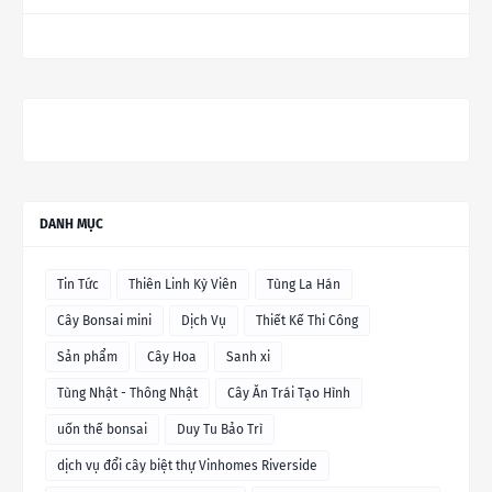
DANH MỤC
Tin Tức
Thiên Linh Kỳ Viên
Tùng La Hán
Cây Bonsai mini
Dịch Vụ
Thiết Kế Thi Công
Sản phẩm
Cây Hoa
Sanh xi
Tùng Nhật - Thông Nhật
Cây Ăn Trái Tạo Hình
uốn thế bonsai
Duy Tu Bảo Trì
dịch vụ đổi cây biệt thự Vinhomes Riverside