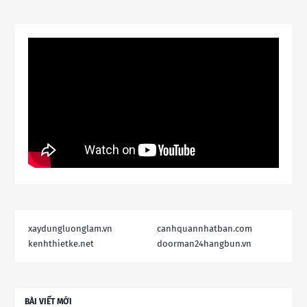
xaydungluonglam.vn
canhquannhatban.com
kenhthietke.net
doorman24hangbun.vn
BÀI VIẾT MỚI