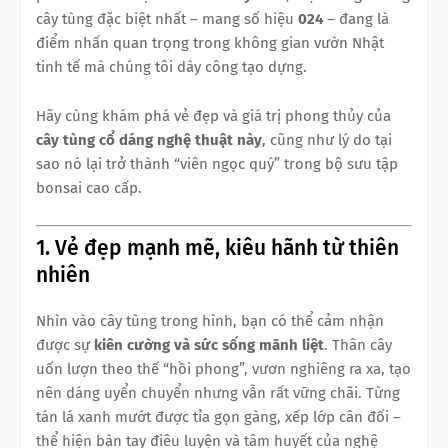
cây tùng đặc biệt nhất – mang số hiệu
024
– đang là
điểm nhấn quan trọng trong không gian vườn Nhật
tinh tế mà chúng tôi dày công tạo dựng.
Hãy cùng khám phá vẻ đẹp và giá trị phong thủy của
cây tùng cổ dáng nghệ thuật này
, cũng như lý do tại
sao nó lại trở thành “viên ngọc quý” trong bộ sưu tập
bonsai cao cấp.
1. Vẻ đẹp mạnh mẽ, kiêu hãnh từ thiên
nhiên
Nhìn vào cây tùng trong hình, bạn có thể cảm nhận
được sự
kiên cường và sức sống mãnh liệt
. Thân cây
uốn lượn theo thế “hồi phong”, vươn nghiêng ra xa, tạo
nên dáng uyển chuyển nhưng vẫn rất vững chãi. Từng
tán lá xanh mướt được tỉa gọn gàng, xếp lớp cân đối –
thể hiện bàn tay điêu luyện và tâm huyết của nghệ