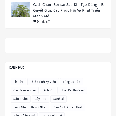
Cách Chăm Bonsai Sau Khi Tạo Dáng – Bí
Quyết Giúp Cây Phục Hồi Và Phát Triển
Mạnh Mẽ
24 tháng 7
DANH MỤC
Tin Tức
Thiên Linh Kỳ Viên
Tùng La Hán
Cây Bonsai mini
Dịch Vụ
Thiết Kế Thi Công
Sản phẩm
Cây Hoa
Sanh xi
Tùng Nhật - Thông Nhật
Cây Ăn Trái Tạo Hình
uốn thế bonsai
Duy Tu Bảo Trì