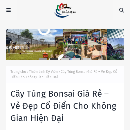
Trang chủ
Thiên Linh Kỳ Viên
Cây Tùng Bonsai Giá Rẻ – Vẻ Đẹp Cổ
Điển Cho Không Gian Hiện Đại
Cây Tùng Bonsai Giá Rẻ –
Vẻ Đẹp Cổ Điển Cho Không
Gian Hiện Đại