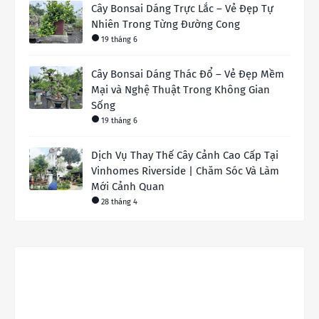
Cây Bonsai Dáng Trực Lắc – Vẻ Đẹp Tự
Nhiên Trong Từng Đường Cong
19 tháng 6
Cây Bonsai Dáng Thác Đổ – Vẻ Đẹp Mềm
Mại và Nghệ Thuật Trong Không Gian
Sống
19 tháng 6
Dịch Vụ Thay Thế Cây Cảnh Cao Cấp Tại
Vinhomes Riverside | Chăm Sóc Và Làm
Mới Cảnh Quan
28 tháng 4