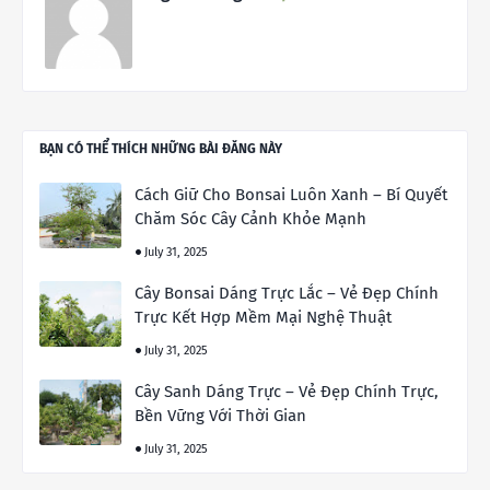
BẠN CÓ THỂ THÍCH NHỮNG BÀI ĐĂNG NÀY
Cách Giữ Cho Bonsai Luôn Xanh – Bí Quyết
Chăm Sóc Cây Cảnh Khỏe Mạnh
July 31, 2025
Cây Bonsai Dáng Trực Lắc – Vẻ Đẹp Chính
Trực Kết Hợp Mềm Mại Nghệ Thuật
July 31, 2025
Cây Sanh Dáng Trực – Vẻ Đẹp Chính Trực,
Bền Vững Với Thời Gian
July 31, 2025