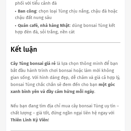
phối với tiểu cảnh đá
Ban công
: chọn loại Tùng chịu nắng, chậu đá hoặc
chậu đất nung sâu
Quán café, nhà hàng Nhật
: dùng bonsai Tùng kết
hợp đèn đá, sỏi trắng, nền cát
Kết luận
Cây Tùng bonsai giá rẻ
là lựa chọn thông minh để bạn
bắt đầu hành trình chơi bonsai hoặc làm mới không
gian sống. Với hình dáng đẹp, dễ chăm và giá cả hợp lý,
bonsai Tùng chắc chắn sẽ đem đến cho bạn
một góc
xanh bình yên và đầy cảm hứng mỗi ngày
.
Nếu bạn đang tìm địa chỉ mua cây bonsai Tùng uy tín –
chất lượng – giá tốt, đừng ngần ngại liên hệ ngay với
Thiên Linh Kỳ Viên
!