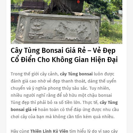
Cây Tùng Bonsai Giá Rẻ – Vẻ Đẹp
Cổ Điển Cho Không Gian Hiện Đại
Trong thế giới cây cảnh,
cây Tùng bonsai
luôn được
đánh giá cao nhờ vẻ đẹp thanh thoát, dáng thế uyển
chuyển và ý nghĩa phong thủy sâu sắc. Tuy nhiên,
nhiều người nghĩ rằng để sở hữu một chậu bonsai
Tùng đẹp thì phải bỏ ra số tiền lớn. Thực tế,
cây Tùng
bonsai giá rẻ
hoàn toàn có thể đáp ứng được nhu cầu
chơi cây của bạn mà không cần tốn kém quá nhiều.
Hãy cùng
Thiên Linh Kỳ Viên
tìm hiểu lý do vì sao cây