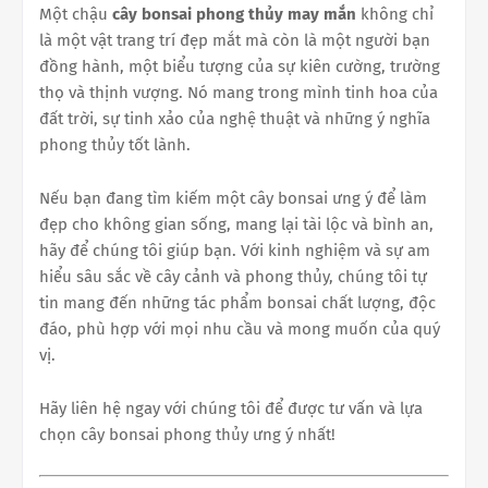
Một chậu
cây bonsai phong thủy may mắn
không chỉ
là một vật trang trí đẹp mắt mà còn là một người bạn
đồng hành, một biểu tượng của sự kiên cường, trường
thọ và thịnh vượng. Nó mang trong mình tinh hoa của
đất trời, sự tinh xảo của nghệ thuật và những ý nghĩa
phong thủy tốt lành.
Nếu bạn đang tìm kiếm một cây bonsai ưng ý để làm
đẹp cho không gian sống, mang lại tài lộc và bình an,
hãy để chúng tôi giúp bạn. Với kinh nghiệm và sự am
hiểu sâu sắc về cây cảnh và phong thủy, chúng tôi tự
tin mang đến những tác phẩm bonsai chất lượng, độc
đáo, phù hợp với mọi nhu cầu và mong muốn của quý
vị.
Hãy liên hệ ngay với chúng tôi để được tư vấn và lựa
chọn cây bonsai phong thủy ưng ý nhất!