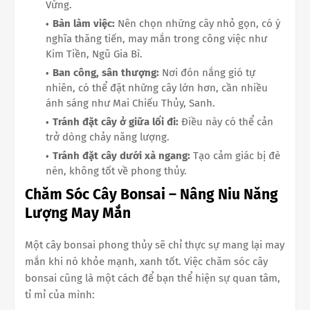
Vừng.
Bàn làm việc:
Nên chọn những cây nhỏ gọn, có ý
nghĩa thăng tiến, may mắn trong công việc như
Kim Tiền, Ngũ Gia Bì.
Ban công, sân thượng:
Nơi đón nắng gió tự
nhiên, có thể đặt những cây lớn hơn, cần nhiều
ánh sáng như Mai Chiếu Thủy, Sanh.
Tránh đặt cây ở giữa lối đi:
Điều này có thể cản
trở dòng chảy năng lượng.
Tránh đặt cây dưới xà ngang:
Tạo cảm giác bị đè
nén, không tốt về phong thủy.
Chăm Sóc Cây Bonsai – Nâng Niu Năng
Lượng May Mắn
Một cây bonsai phong thủy sẽ chỉ thực sự mang lại may
mắn khi nó khỏe mạnh, xanh tốt. Việc chăm sóc cây
bonsai cũng là một cách để bạn thể hiện sự quan tâm,
tỉ mỉ của mình: