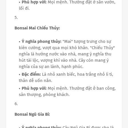
Phù hợp với:
Mọi mệnh. Thường đặt ở sân vườn,
lối đi.
Bonsai Mai Chiếu Thủy:
Ý nghĩa phong thủy:
"Mai" tượng trưng cho sự
kiên cường, vượt qua mọi khó khăn. "Chiếu Thủy"
nghĩa là hướng nước vào nhà, mang ý nghĩa thu
hút tài lộc, vượng khí vào nhà. Cây còn mang ý
nghĩa của sự an lành, hạnh phúc.
Đặc điểm:
Lá nhỏ xanh biếc, hoa trắng nhỏ li ti,
thân dễ uốn nắn.
Phù hợp với:
Mọi mệnh. Thường đặt ở ban công,
sân thượng, phòng khách.
Bonsai Ngũ Gia Bì:
Ý nghĩa phong thủy:
Cây Ngũ Gia Bì được cho là