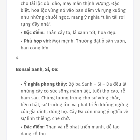
cho tài lộc dồi dào, may mắn thịnh vượng. Đặc
biệt, hoa lộc vừng nở vào ban đêm và rụng xuống
như những chuỗi ngọc, mang ý nghĩa "tiền tài rơi
rụng đầy nhà".
Đặc điểm:
Thân cây to, lá xanh tốt, hoa đẹp.
Phù hợp với:
Mọi mệnh. Thường đặt ở sân vườn,
ban công lớn.
Bonsai Sanh, Si, Đa:
Ý nghĩa phong thủy:
Bộ ba Sanh – Si – Đa đều là
những cây có sức sống mãnh liệt, tuổi thọ cao, rễ
bám sâu. Chúng tượng trưng cho sự vững chắc,
bền chặt, sự trường tồn và phát triển không ngừng
của gia đình, dòng họ. Cây Đa còn mang ý nghĩa về
sự linh thiêng, che chở.
Đặc điểm:
Thân và rễ phát triển mạnh, dễ tạo
dáng cổ thụ.