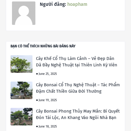
Người đăng:
hoapham
BẠN CÓ THỂ THÍCH NHỮNG BÀI ĐĂNG NÀY
Cây Khế Cổ Thụ Làm Cảnh – Vẻ Đẹp Dân
Dã Đầy Nghệ Thuật tại Thiên Linh Kỳ Viên
June 25, 2025
Cây Bonsai Cổ Thụ Nghệ Thuật – Tác Phẩm
Đậm Chất Thiền Giữa Đời Thường
June 19, 2025
Cây Bonsai Phong Thủy May Mắn: Bí Quyết
Đón Tài Lộc, An Khang Vào Ngôi Nhà Bạn
June 18, 2025