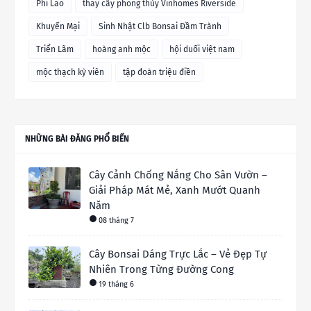
Phi Lao
thay cây phong thủy Vinhomes Riverside
Khuyến Mại
Sinh Nhật Clb Bonsai Đầm Trành
Triển Lãm
hoàng anh mộc
hội duối việt nam
mộc thạch kỳ viên
tập đoàn triệu điền
NHỮNG BÀI ĐĂNG PHỔ BIẾN
Cây Cảnh Chống Nắng Cho Sân Vườn –
Giải Pháp Mát Mẻ, Xanh Mướt Quanh
Năm
08 tháng 7
Cây Bonsai Dáng Trực Lắc – Vẻ Đẹp Tự
Nhiên Trong Từng Đường Cong
19 tháng 6