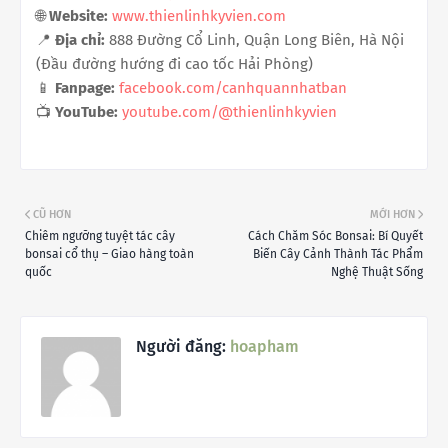
🌐
Website:
www.thienlinhkyvien.com
📍
Địa chỉ:
888 Đường Cổ Linh, Quận Long Biên, Hà Nội
(Đầu đường hướng đi cao tốc Hải Phòng)
📱
Fanpage:
facebook.com/canhquannhatban
📺
YouTube:
youtube.com/@thienlinhkyvien
CŨ HƠN
MỚI HƠN
Chiêm ngưỡng tuyệt tác cây
Cách Chăm Sóc Bonsai: Bí Quyết
bonsai cổ thụ – Giao hàng toàn
Biến Cây Cảnh Thành Tác Phẩm
quốc
Nghệ Thuật Sống
Người đăng:
hoapham