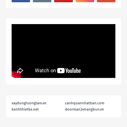
xaydungluonglam.vn
canhquannhatban.com
kenhthietke.net
doorman24hangbun.vn