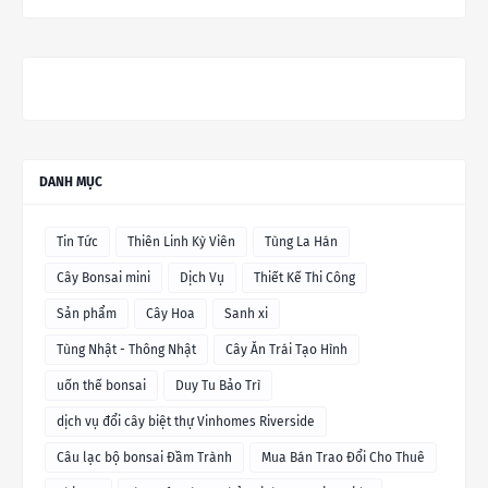
DANH MỤC
Tin Tức
Thiên Linh Kỳ Viên
Tùng La Hán
Cây Bonsai mini
Dịch Vụ
Thiết Kế Thi Công
Sản phẩm
Cây Hoa
Sanh xi
Tùng Nhật - Thông Nhật
Cây Ăn Trái Tạo Hình
uốn thế bonsai
Duy Tu Bảo Trì
dịch vụ đổi cây biệt thự Vinhomes Riverside
Câu lạc bộ bonsai Đầm Trành
Mua Bán Trao Đổi Cho Thuê