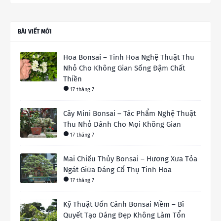
BÀI VIẾT MỚI
Hoa Bonsai – Tinh Hoa Nghệ Thuật Thu
Nhỏ Cho Không Gian Sống Đậm Chất
Thiền
17 tháng 7
Cây Mini Bonsai – Tác Phẩm Nghệ Thuật
Thu Nhỏ Dành Cho Mọi Không Gian
17 tháng 7
Mai Chiếu Thủy Bonsai – Hương Xưa Tỏa
Ngát Giữa Dáng Cổ Thụ Tinh Hoa
17 tháng 7
Kỹ Thuật Uốn Cành Bonsai Mềm – Bí
Quyết Tạo Dáng Đẹp Không Làm Tổn