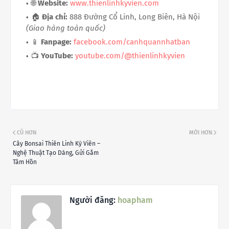
🌐
Website:
www.thienlinhkyvien.com
🏠
Địa chỉ:
888 Đường Cổ Linh, Long Biên, Hà Nội
(Giao hàng toàn quốc)
📱
Fanpage:
facebook.com/canhquannhatban
📺
YouTube:
youtube.com/@thienlinhkyvien
CŨ HƠN
MỚI HƠN
Cây Bonsai Thiên Linh Kỳ Viên –
Nghệ Thuật Tạo Dáng, Gửi Gắm
Tâm Hồn
Người đăng:
hoapham