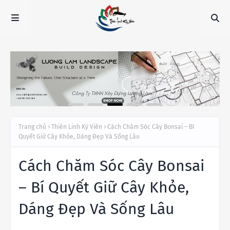
Trang chủ
Thiên Linh Kỳ Viên
Cách Chăm Sóc Cây Bonsai – Bí
Quyết Giữ Cây Khỏe, Dáng Đẹp Và Sống Lâu
Cách Chăm Sóc Cây Bonsai
– Bí Quyết Giữ Cây Khỏe,
Dáng Đẹp Và Sống Lâu