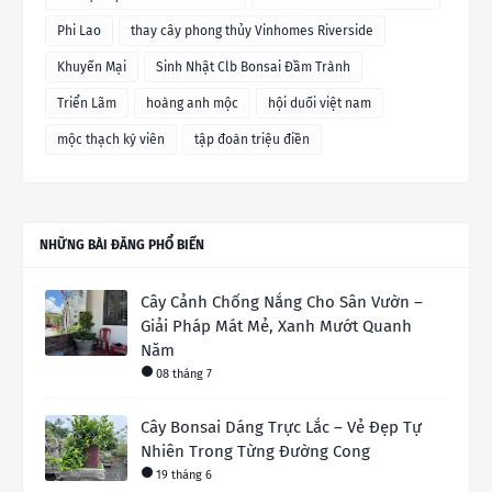
Phi Lao
thay cây phong thủy Vinhomes Riverside
Khuyến Mại
Sinh Nhật Clb Bonsai Đầm Trành
Triển Lãm
hoàng anh mộc
hội duối việt nam
mộc thạch kỳ viên
tập đoàn triệu điền
NHỮNG BÀI ĐĂNG PHỔ BIẾN
Cây Cảnh Chống Nắng Cho Sân Vườn –
Giải Pháp Mát Mẻ, Xanh Mướt Quanh
Năm
08 tháng 7
Cây Bonsai Dáng Trực Lắc – Vẻ Đẹp Tự
Nhiên Trong Từng Đường Cong
19 tháng 6