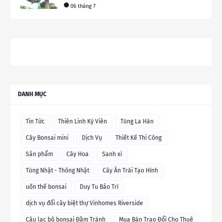
06 tháng 7
DANH MỤC
Tin Tức
Thiên Linh Kỳ Viên
Tùng La Hán
Cây Bonsai mini
Dịch Vụ
Thiết Kế Thi Công
Sản phẩm
Cây Hoa
Sanh xi
Tùng Nhật - Thông Nhật
Cây Ăn Trái Tạo Hình
uốn thế bonsai
Duy Tu Bảo Trì
dịch vụ đổi cây biệt thự Vinhomes Riverside
Câu lạc bộ bonsai Đầm Trành
Mua Bán Trao Đổi Cho Thuê