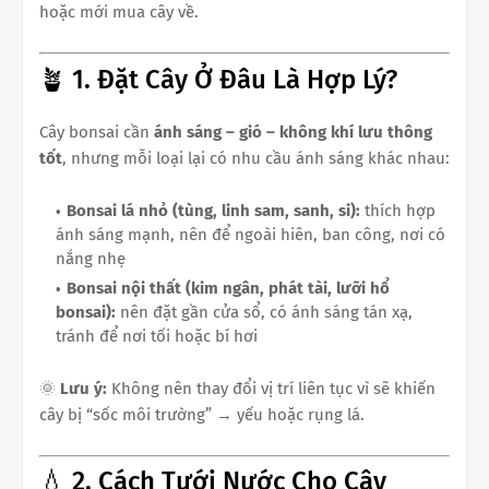
hoặc mới mua cây về.
🪴 1. Đặt Cây Ở Đâu Là Hợp Lý?
Cây bonsai cần
ánh sáng – gió – không khí lưu thông
tốt
, nhưng mỗi loại lại có nhu cầu ánh sáng khác nhau:
Bonsai lá nhỏ (tùng, linh sam, sanh, si):
thích hợp
ánh sáng mạnh, nên để ngoài hiên, ban công, nơi có
nắng nhẹ
Bonsai nội thất (kim ngân, phát tài, lưỡi hổ
bonsai):
nên đặt gần cửa sổ, có ánh sáng tán xạ,
tránh để nơi tối hoặc bí hơi
🌞
Lưu ý:
Không nên thay đổi vị trí liên tục vì sẽ khiến
cây bị “sốc môi trường” → yếu hoặc rụng lá.
💧 2. Cách Tưới Nước Cho Cây