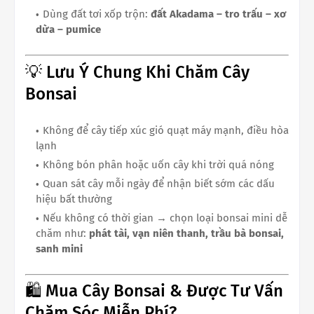
Dùng đất tơi xốp trộn:
đất Akadama – tro trấu – xơ
dừa – pumice
💡 Lưu Ý Chung Khi Chăm Cây
Bonsai
Không để cây tiếp xúc gió quạt máy mạnh, điều hòa
lạnh
Không bón phân hoặc uốn cây khi trời quá nóng
Quan sát cây mỗi ngày để nhận biết sớm các dấu
hiệu bất thường
Nếu không có thời gian → chọn loại bonsai mini dễ
chăm như:
phát tài, vạn niên thanh, trầu bà bonsai,
sanh mini
🛍️ Mua Cây Bonsai & Được Tư Vấn
Chăm Sóc Miễn Phí?