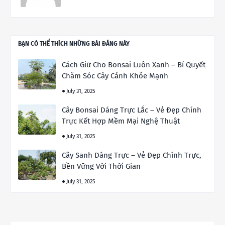
BẠN CÓ THỂ THÍCH NHỮNG BÀI ĐĂNG NÀY
Cách Giữ Cho Bonsai Luôn Xanh – Bí Quyết
Chăm Sóc Cây Cảnh Khỏe Mạnh
July 31, 2025
Cây Bonsai Dáng Trực Lắc – Vẻ Đẹp Chính
Trực Kết Hợp Mềm Mại Nghệ Thuật
July 31, 2025
Cây Sanh Dáng Trực – Vẻ Đẹp Chính Trực,
Bền Vững Với Thời Gian
July 31, 2025